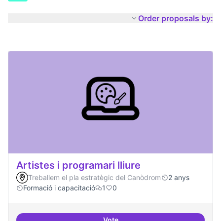
Order proposals by:
Artistes i programari lliure
Treballem el pla estratègic del Canòdrom
2 anys
Formació i capacitació
1
0
Vote