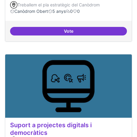
Treballem el pla estratègic del Canòdrom
Canòdrom Obert
5 anys
0
0
Vote
Treball en xarxa amb projectes i
Suport a projectes digitals i
democràtics