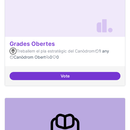
Grades Obertes
Treballem el pla estratègic del Canòdrom
1 any
Canòdrom Obert
0
0
Vote
Grades Obertes