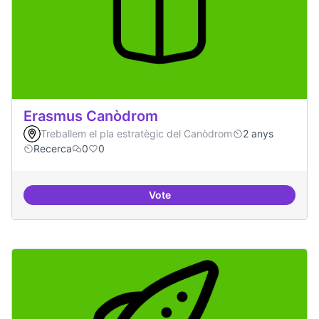
Erasmus Canòdrom
Treballem el pla estratègic del Canòdrom
2 anys
Recerca
0
0
Vote
Erasmus Canòdrom