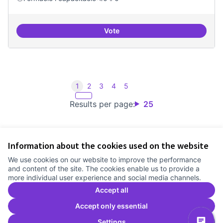
Vote
Consolidar oferta antena Ciber
1
2
3
4
5
Results per page:
25
Information about the cookies used on the website
Terms of Service
We use cookies on our website to improve the performance
Cookie settings
and content of the site. The cookies enable us to provide a
Comunitat Canòdrom at Facebook
(External link)
Comunitat Canòdrom at Instagram
(External link)
Comunitat Canòdrom at YouTube
(External link)
English
more individual user experience and social media channels.
Triar la llengua
Elegir el idioma
Choose language
Accept all
Accept only essential
Settings
C
(E