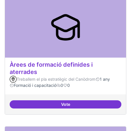
Àrees de formació definides i
aterrades
Treballem el pla estratègic del Canòdrom
1 any
Formació i capacitació
0
0
Vote
Àrees de formació definides i at