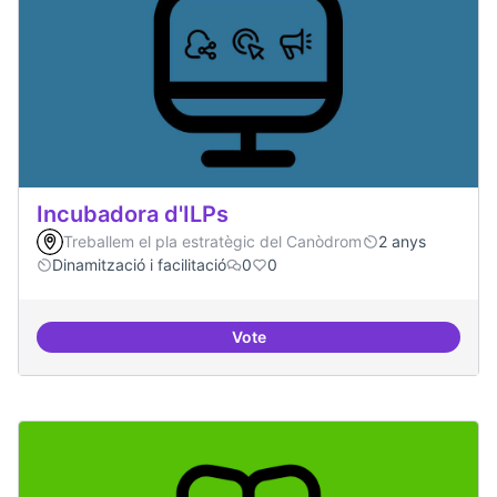
Incubadora d'ILPs
Treballem el pla estratègic del Canòdrom
2 anys
Dinamització i facilitació
0
0
Vote
Incubadora d'ILPs