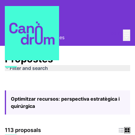
Mai
Log in
Main
Pla Estratègic
/
Propostes
Propostes
Filter and search
Optimitzar recursos: perspectiva estratègica i
quirúrgica
113 proposals