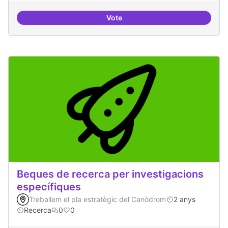
Vote
Drets Humans i capa digital
Beques de recerca per investigacions
específiques
Treballem el pla estratègic del Canòdrom
2 anys
Recerca
0
0