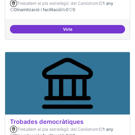
Treballem el pla estratègic del Canòdrom
1 any
Dinamització i facilitació
0
0
Vote
Suport a projectes digitals i dem
Trobades democràtiques
Treballem el pla estratègic del Canòdrom
1 any