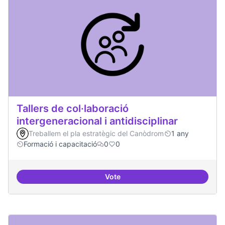
Tallers de col·laboració
intergeneracional i antidisciplinar
Treballem el pla estratègic del Canòdrom
1 any
Formació i capacitació
0
0
Vote
Tallers de col·laboració intergene