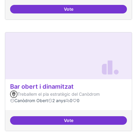
Vote
Beques de recerca per investiga
Bar obert i dinamitzat
Treballem el pla estratègic del Canòdrom
Canòdrom Obert
2 anys
0
0
Vote
Bar obert i dinamitzat