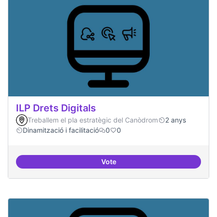
ILP Drets Digitals
Treballem el pla estratègic del Canòdrom
2 anys
Dinamització i facilitació
0
0
Vote
ILP Drets Digitals