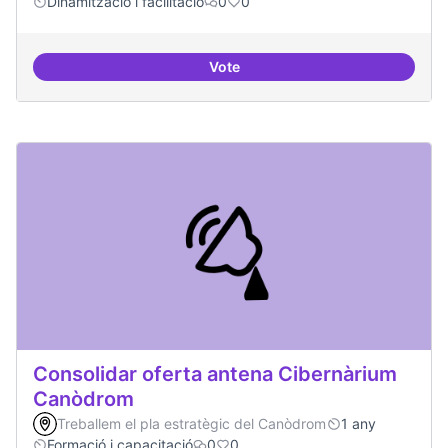
Dinamització i facilitació
0
0
Vote
Trobades democràtiques
Consolidar oferta antena Cibernàrium
Canòdrom
Treballem el pla estratègic del Canòdrom
1 any
Formació i capacitació
0
0