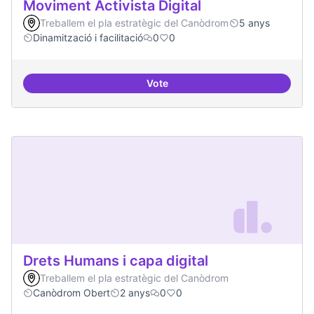
Moviment Activista Digital
Treballem el pla estratègic del Canòdrom
5 anys
Dinamització i facilitació
0
0
Vote
Moviment Activista Digital
Drets Humans i capa digital
Treballem el pla estratègic del Canòdrom
Canòdrom Obert
2 anys
0
0