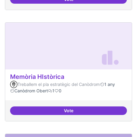
Artistes i programari lliure
Memòria HIstòrica
Treballem el pla estratègic del Canòdrom
1 any
Canòdrom Obert
1
0
Vote
Memòria HIstòrica