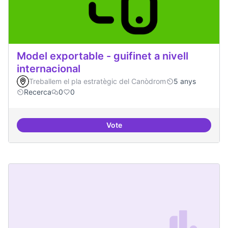
Model exportable - guifinet a nivell
internacional
Treballem el pla estratègic del Canòdrom
5 anys
Recerca
0
0
Vote
Model exportable - guifinet a nive