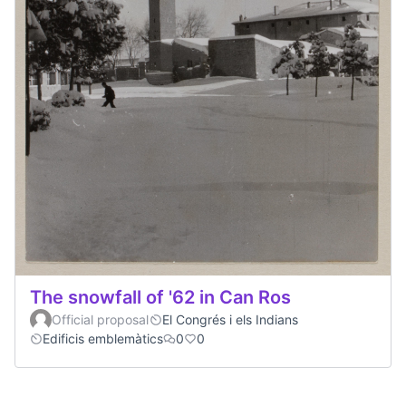
The snowfall of '62 in Can Ros
Official proposal
El Congrés i els Indians
Edificis emblemàtics
0
0