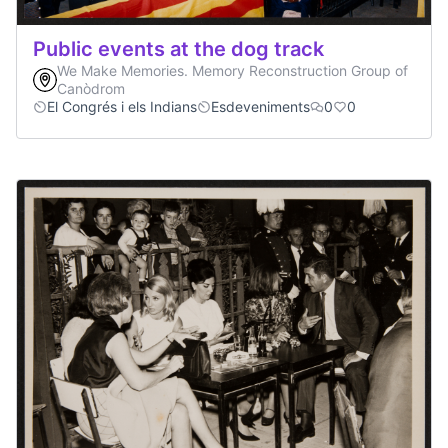
Public events at the dog track
We Make Memories. Memory Reconstruction Group of
Canòdrom
El Congrés i els Indians
Esdeveniments
0
0