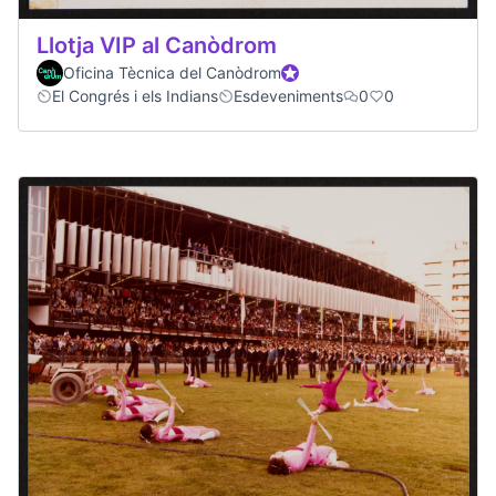
Llotja VIP al Canòdrom
Oficina Tècnica del Canòdrom
Official participant
El Congrés i els Indians
Esdeveniments
0
0