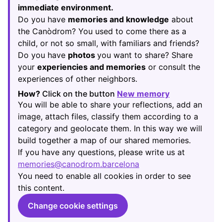
immediate environment.
Do you have
memories and knowledge
about
the Canòdrom? You used to come there as a
child, or not so small, with familiars and friends?
Do you have
photos
you want to share? Share
your
experiencies and memories
or consult the
experiences of other neighbors.
How?
Click on the button
New memory
(Opens in new
You will be able to share your reflections, add an
image, attach files, classify them according to a
category and geolocate them. In this way we will
build together a map of our shared memories.
If you have any questions, please write us at
memories@canodrom.barcelona
(Opens in new tab)
You need to enable all cookies in order to see
this content.
Change cookie settings