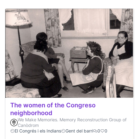
The women of the Congreso
neighborhood
We Make Memories. Memory Reconstruction Group of
Canòdrom
El Congrés i els Indians
Gent del barri
0
0