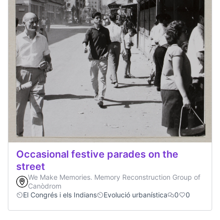
Occasional festive parades on the
street
We Make Memories. Memory Reconstruction Group of
Canòdrom
El Congrés i els Indians
Evolució urbanística
0
0