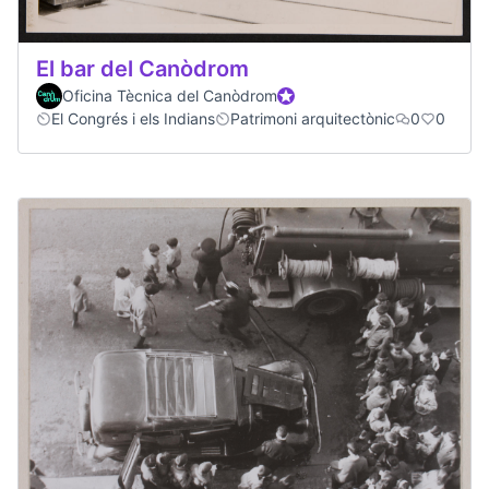
El bar del Canòdrom
Oficina Tècnica del Canòdrom
Official participant
El Congrés i els Indians
Patrimoni arquitectònic
0
0