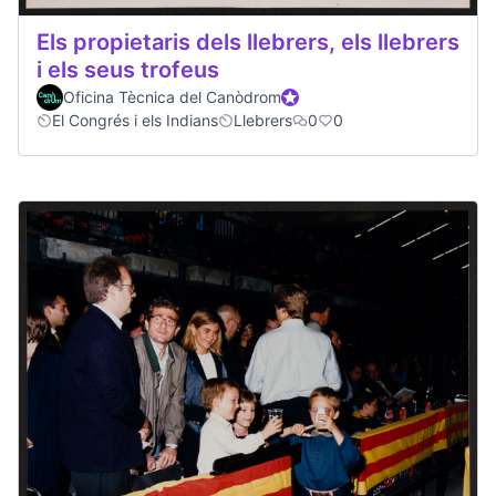
Els propietaris dels llebrers, els llebrers
i els seus trofeus
Oficina Tècnica del Canòdrom
Official participant
El Congrés i els Indians
Llebrers
0
0