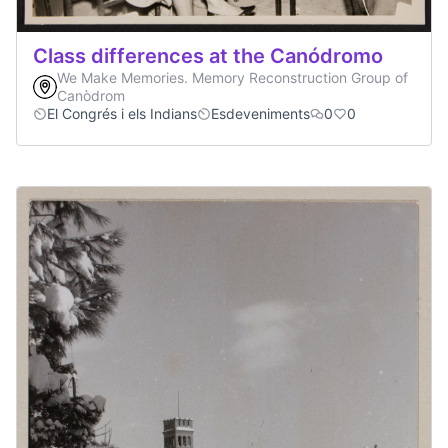
Class differences at the Canódromo
We Make Memories. Memory Reconstruction Group of
Canòdrom
El Congrés i els Indians
Esdeveniments
0
0