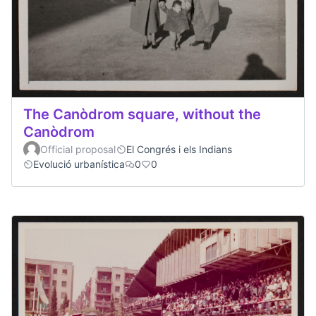
The Canòdrom square, without the
Canòdrom
Official proposal
El Congrés i els Indians
Evolució urbanística
0
0