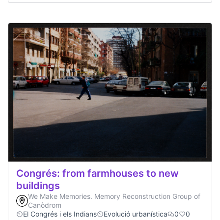
Congrés: from farmhouses to new
buildings
We Make Memories. Memory Reconstruction Group of
Canòdrom
El Congrés i els Indians
Evolució urbanística
0
0