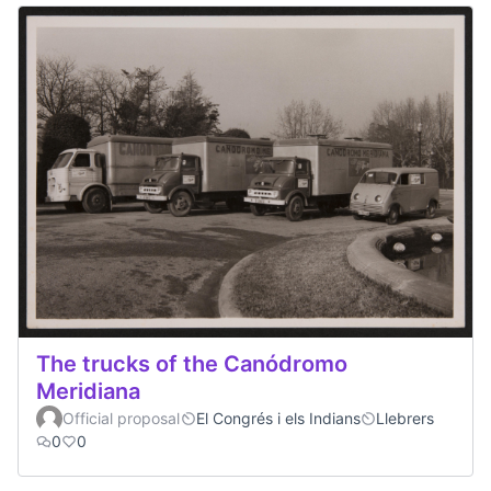
The trucks of the Canódromo
Meridiana
Official proposal
El Congrés i els Indians
Llebrers
0
0