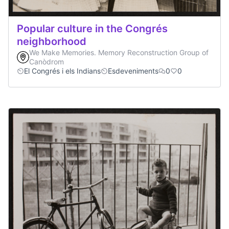
Popular culture in the Congrés
neighborhood
We Make Memories. Memory Reconstruction Group of
Canòdrom
El Congrés i els Indians
Esdeveniments
0
0