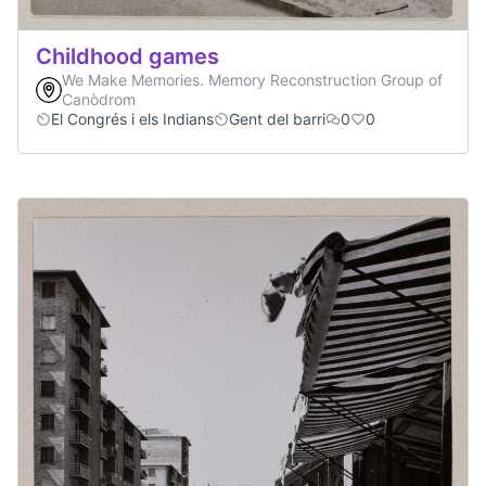
Childhood games
We Make Memories. Memory Reconstruction Group of
Canòdrom
El Congrés i els Indians
Gent del barri
0
0