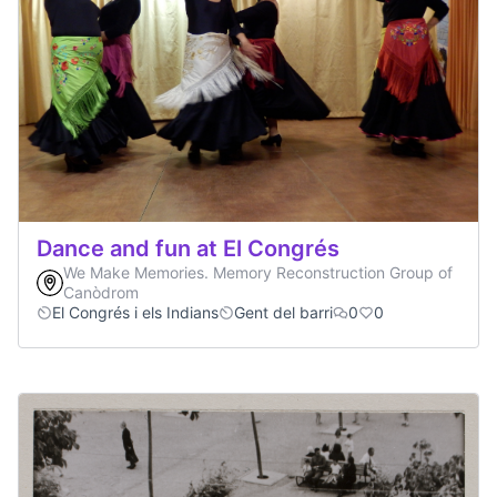
Dance and fun at El Congrés
We Make Memories. Memory Reconstruction Group of
Canòdrom
El Congrés i els Indians
Gent del barri
0
0