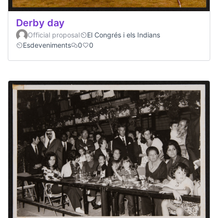
Derby day
Official proposal
El Congrés i els Indians
Esdeveniments
0
0