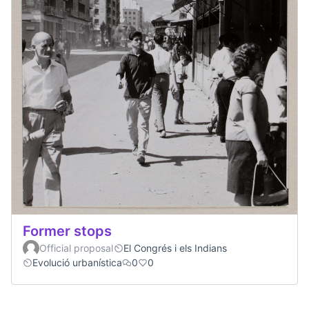
Former stops
Official proposal
El Congrés i els Indians
Evolució urbanística
0
0