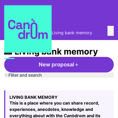
Mai
Log in
Main
Taula de Memòries
/
📸 Living bank memory
📸 Living bank memory
New proposal
Filter and search
Skip map
Leaflet
|
©
HERE maps
The following element is a map which presents the items
+
LIVING BANK MEMORY
−
This is a place where you can share record,
experiences, anecdotes, knowledge and
everything about with the Canòdrom and its