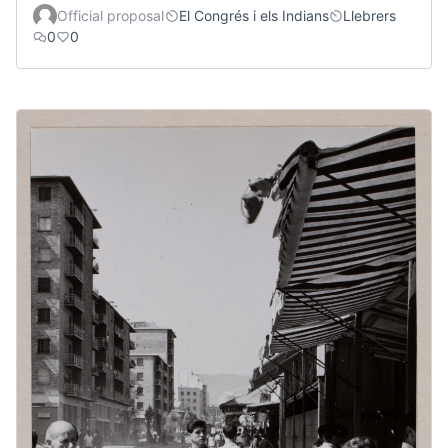
Official proposal
El Congrés i els Indians
Llebrers
0
0