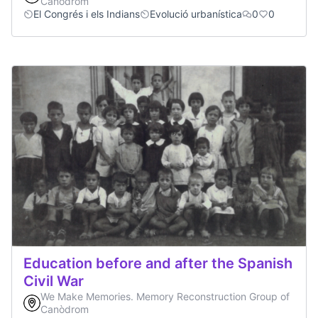
Canòdrom
El Congrés i els Indians
Evolució urbanística
0
0
Education before and after the Spanish
Civil War
We Make Memories. Memory Reconstruction Group of
Canòdrom