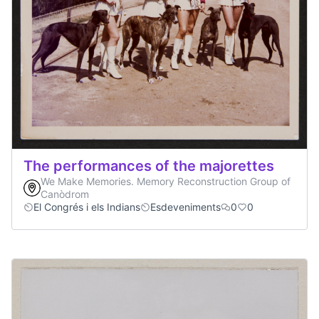
The performances of the majorettes
We Make Memories. Memory Reconstruction Group of
Canòdrom
El Congrés i els Indians
Esdeveniments
0
0