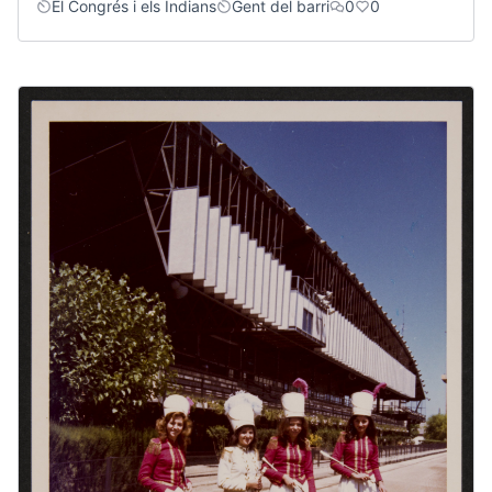
El Congrés i els Indians
Gent del barri
0
0