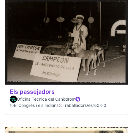
Els passejadors
Oficina Tècnica del Canòdrom
Official participant
El Congrés i els Indians
Treballadors/es
0
0