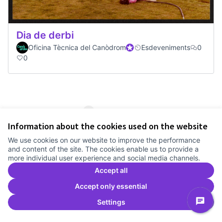
Dia de derbi
Oficina Tècnica del Canòdrom
Official participant
Esdeveniments
0
0
1
2
3
Information about the cookies used on the website
Results per page:
25
We use cookies on our website to improve the performance
and content of the site. The cookies enable us to provide a
more individual user experience and social media channels.
Accept all
See all withdrawn proposals
Accept only essential
Settings
Terms of Service