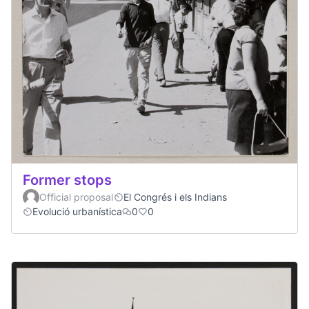
Former stops
Official proposal
El Congrés i els Indians
Evolució urbanística
0
0