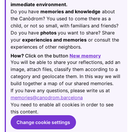
immediate environment.
Do you have
memories and knowledge
about
the Canòdrom? You used to come there as a
child, or not so small, with familiars and friends?
Do you have
photos
you want to share? Share
your
experiencies and memories
or consult the
experiences of other neighbors.
How?
Click on the button
New memory
(Opens in new
You will be able to share your reflections, add an
image, attach files, classify them according to a
category and geolocate them. In this way we will
build together a map of our shared memories.
If you have any questions, please write us at
memories@canodrom.barcelona
(Opens in new tab)
You need to enable all cookies in order to see
this content.
Change cookie settings