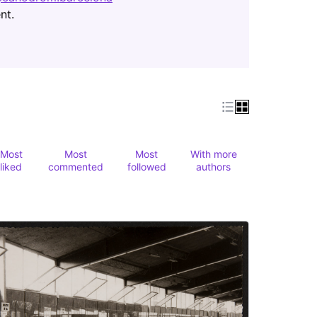
(Opens in new tab)
nt.
Most
Most
Most
With more
liked
commented
followed
authors