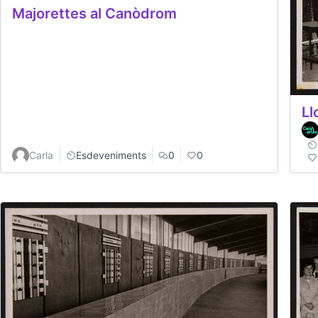
Majorettes al Canòdrom
Ll
Carla
Esdeveniments
0
0