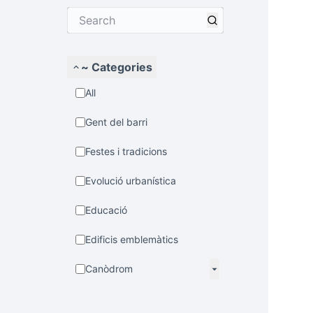
~ Categories
All
Gent del barri
Festes i tradicions
Evolució urbanística
Educació
Edificis emblemàtics
Canòdrom