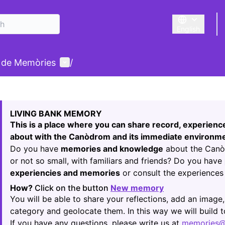
English
Triar la llengu
User menu
 de Memòries
/
 map
24
owing element is a map which presents the items on this p
LIVING BANK MEMORY
This is a place where you can share record, experien
about with the Canòdrom and its immediate environme
Do you have
memories and knowledge
about the Canòd
or not so small, with familiars and friends? Do you have
experiencies and memories
or consult the experiences 
How?
Click on the button
New memory
(Opens in new t
You will be able to share your reflections, add an image,
category and geolocate them. In this way we will build
If you have any questions, please write us at
memories@