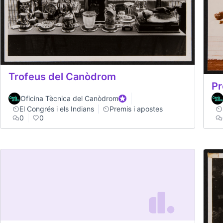
Trofeus del Canòdrom
Pr
Oficina Tècnica del Canòdrom
Official participant
El Congrés i els Indians
Premis i apostes
0
0