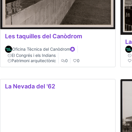
Les taquilles del Canòdrom
La
Oficina Tècnica del Canòdrom
Official participant
El Congrés i els Indians
Patrimoni arquitectònic
0
0
La Nevada del '62