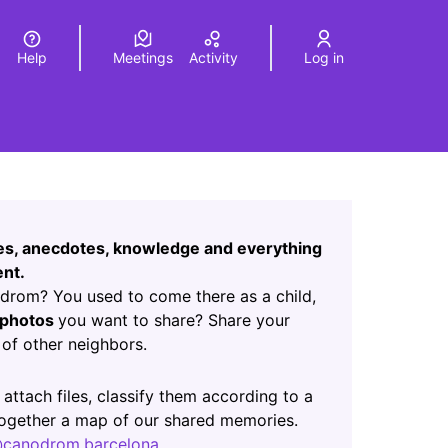
Help
Meetings
Activity
Log in
a
Elegir el idioma
Choose language
Leaflet
|
©
HERE maps
age as map points. The element can be used with a screen r
ces, anecdotes, knowledge and everything
nt.
rom? You used to come there as a child,
photos
you want to share? Share your
of other neighbors.
ab)
 attach files, classify them according to a
 together a map of our shared memories.
canodrom.barcelona