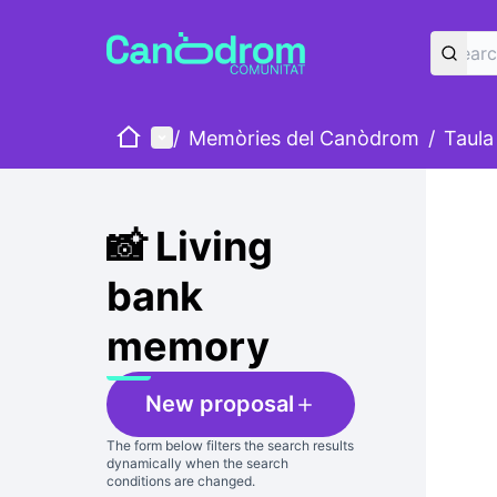
Home
Main menu
/
Memòries del Canòdrom
/
Taula
Skip
The foll
+
−
📸 Living
bank
memory
New proposal
The form below filters the search results
dynamically when the search
conditions are changed.