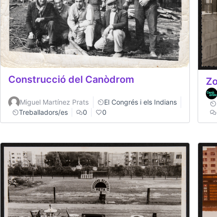
Construcció del Canòdrom
Zo
Miguel Martínez Prats
El Congrés i els Indians
Treballadors/es
0
0