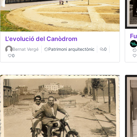
Fu
L'evolució del Canòdrom
Bernat Vergé
Patrimoni arquitectònic
0
0