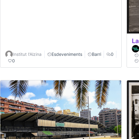
La
Institut l'Alzina
Esdeveniments
Barri
0
0