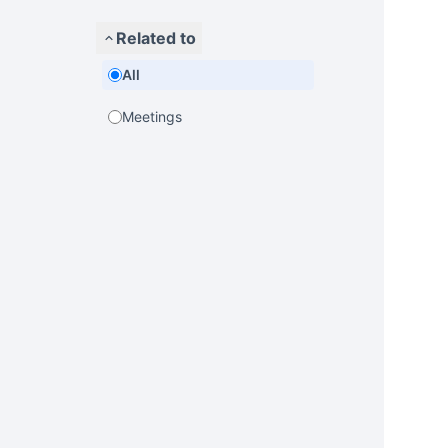
Related to
All
Meetings