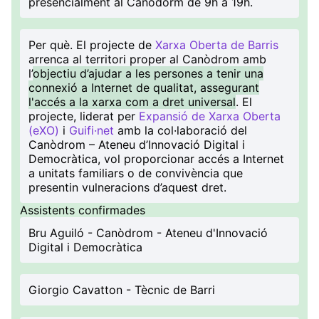
presencialment al Canòdorm de 9h a 19h.
Per què
. El projecte de
Xarxa Oberta de Barris
arrenca al territori proper al Canòdrom amb
l’
objectiu d’ajudar a les persones a tenir una
connexió a Internet de qualitat, assegurant
l'accés a la xarxa com a dret universal
. El
projecte, liderat per
Expansió de Xarxa Oberta
(eXO)
i
Guifi·net
amb la col·laboració del
Canòdrom – Ateneu d’Innovació Digital i
Democràtica, vol proporcionar accés a Internet
a unitats familiars o de convivència que
presentin vulneracions d’aquest dret.
Assistents confirmades
Bru Aguiló - Canòdrom - Ateneu d'Innovació
Digital i Democràtica
Giorgio Cavatton - Tècnic de Barri