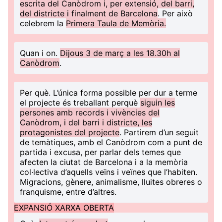
escrita del Canòdrom i, per extensió, del barri,
del districte i finalment de Barcelona
. Per això
celebrem la
Primera Taula de Memòria.
Quan i on
.
Dijous 3 de març a les 18.30h al
Canòdrom
.
Per què
. L’única forma possible per dur a terme
el projecte és treballant perquè
siguin les
persones amb records i vivències del
Canòdrom, i del barri i districte, les
protagonistes del projecte
. Partirem d’un seguit
de temàtiques, amb el Canòdrom com a punt de
partida i excusa, per parlar dels temes que
afecten la ciutat de Barcelona i a la memòria
col·lectiva d’aquells veïns i veïnes que l’habiten.
Migracions, gènere, animalisme, lluites obreres o
franquisme, entre d’altres.
EXPANSIÓ XARXA OBERTA