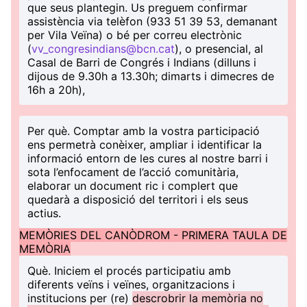
que seus plantegin. Us preguem confirmar
assistència via telèfon (933 51 39 53, demanant
per Vila Veïna) o bé per correu electrònic
(
vv_congresindians@bcn.cat
), o presencial, al
Casal de Barri de Congrés i Indians (dilluns i
dijous de 9.30h a 13.30h; dimarts i dimecres de
16h a 20h),
Per què
. Comptar amb la vostra participació
ens permetrà conèixer, ampliar i identificar la
informació entorn de les cures al nostre barri i
sota l’enfocament de l’acció comunitària,
elaborar un document ric i complert que
quedarà a disposició del territori i els seus
actius.
MEMÒRIES DEL CANÒDROM - PRIMERA TAULA DE
MEMÒRIA
Què
. Iniciem el procés participatiu amb
diferents veïns i veïnes, organitzacions i
institucions per (re)
descrobrir la memòria no