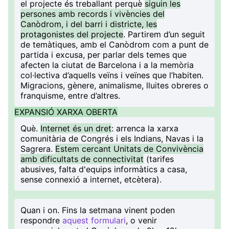
el projecte és treballant perquè
siguin les
persones amb records i vivències del
Canòdrom, i del barri i districte, les
protagonistes del projecte
. Partirem d’un seguit
de temàtiques, amb el Canòdrom com a punt de
partida i excusa, per parlar dels temes que
afecten la ciutat de Barcelona i a la memòria
col·lectiva d’aquells veïns i veïnes que l’habiten.
Migracions, gènere, animalisme, lluites obreres o
franquisme, entre d’altres.
EXPANSIÓ XARXA OBERTA
Què
.
Internet és un dret
: arrenca la xarxa
comunitària de Congrés i els Indians, Navas i la
Sagrera.
Estem cercant Unitats de Convivència
amb dificultats de connectivitat
(tarifes
abusives, falta d'equips informàtics a casa,
sense connexió a internet, etcètera).
Quan i on
. Fins la setmana vinent poden
respondre
aquest formulari
, o venir