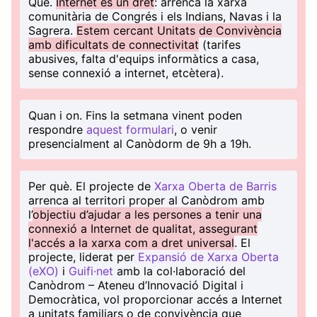
Què
.
Internet és un dret
: arrenca la xarxa
comunitària de Congrés i els Indians, Navas i la
Sagrera.
Estem cercant Unitats de Convivència
amb dificultats de connectivitat
(tarifes
abusives, falta d'equips informàtics a casa,
sense connexió a internet, etcètera).
Quan i on
. Fins la setmana vinent poden
respondre
aquest formulari
, o venir
presencialment al Canòdorm de 9h a 19h.
Per què
. El projecte de
Xarxa Oberta de Barris
arrenca al territori proper al Canòdrom amb
l’
objectiu d’ajudar a les persones a tenir una
connexió a Internet de qualitat, assegurant
l'accés a la xarxa com a dret universal
. El
projecte, liderat per
Expansió de Xarxa Oberta
(eXO)
i
Guifi·net
amb la col·laboració del
Canòdrom – Ateneu d’Innovació Digital i
Democràtica, vol proporcionar accés a Internet
a unitats familiars o de convivència que