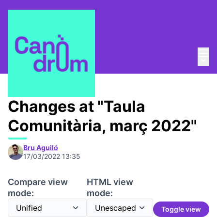
Mai
Log in
Main
Taula Comunitària
/
📅 Trobades
Changes at "Taula
Comunitària, març 2022"
Bru Aguiló
17/03/2022 13:35
Compare view
HTML view
mode:
mode:
Toggle view