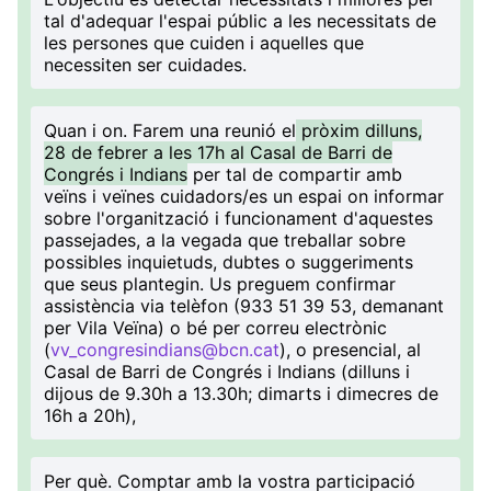
tal d'adequar l'espai públic a les necessitats de
les persones que cuiden i aquelles que
necessiten ser cuidades.
Quan i on
. Farem una reunió el
pròxim dilluns,
28 de febrer a les 17h al Casal de Barri de
Congrés i Indians
per tal de compartir amb
veïns i veïnes cuidadors/es un espai on informar
sobre l'organització i funcionament d'aquestes
passejades, a la vegada que treballar sobre
possibles inquietuds, dubtes o suggeriments
que seus plantegin. Us preguem confirmar
assistència via telèfon (933 51 39 53, demanant
per Vila Veïna) o bé per correu electrònic
(
vv_congresindians@bcn.cat
), o presencial, al
Casal de Barri de Congrés i Indians (dilluns i
dijous de 9.30h a 13.30h; dimarts i dimecres de
16h a 20h),
Per què
. Comptar amb la vostra participació