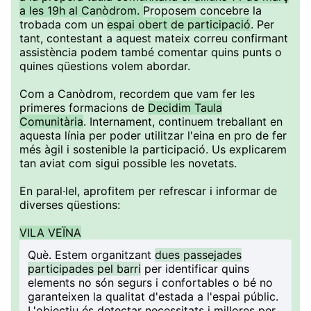
a les 19h al Canòdrom.
Proposem concebre la
trobada com un
espai obert de participació
. Per
tant, contestant a aquest mateix correu confirmant
assistència podem també comentar quins punts o
quines qüestions volem abordar.
Com a Canòdrom, recordem que vam fer les
primeres formacions de
Decidim Taula
Comunitària
. Internament, continuem treballant en
aquesta línia per poder utilitzar l'eina en pro de fer
més àgil i sostenible la participació. Us explicarem
tan aviat com sigui possible les novetats.
En paral·lel, aprofitem per refrescar i informar de
diverses qüestions:
VILA VEÏNA
Què
. Estem organitzant
dues passejades
participades pel barri
per identificar quins
elements no són segurs i confortables o bé no
garanteixen la qualitat d'estada a l'espai públic.
L'objectiu és detectar necessitats i millores per