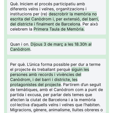
Què
. Iniciem el procés participatiu amb
diferents veïns i veïnes, organitzacions i
institucions per (re)
descrobrir la memòria no
escrita del Canòdrom i, per extensió, del barri,
del districte i finalment de Barcelona
. Per això
celebrem la
Primera Taula de Memòria.
Quan i on
.
Dijous 3 de març a les 18.30h al
Canòdrom
.
Per què
. L’única forma possible per dur a terme
el projecte és treballant perquè
siguin les
persones amb records i vivències del
Canòdrom, i del barri i districte, les
protagonistes del projecte
. Partirem d’un seguit
de temàtiques, amb el Canòdrom com a punt de
partida i excusa, per parlar dels temes que
afecten la ciutat de Barcelona i a la memòria
col·lectiva d’aquells veïns i veïnes que l’habiten.
Migracions, gènere, animalisme, lluites obreres o