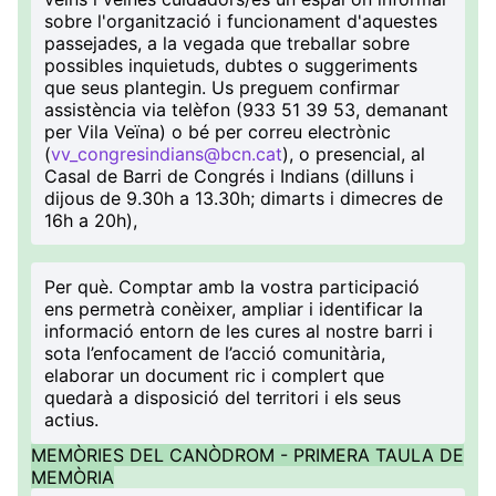
sobre l'organització i funcionament d'aquestes
passejades, a la vegada que treballar sobre
possibles inquietuds, dubtes o suggeriments
que seus plantegin. Us preguem confirmar
assistència via telèfon (933 51 39 53, demanant
per Vila Veïna) o bé per correu electrònic
(
vv_congresindians@bcn.cat
), o presencial, al
Casal de Barri de Congrés i Indians (dilluns i
dijous de 9.30h a 13.30h; dimarts i dimecres de
16h a 20h),
Per què
. Comptar amb la vostra participació
ens permetrà conèixer, ampliar i identificar la
informació entorn de les cures al nostre barri i
sota l’enfocament de l’acció comunitària,
elaborar un document ric i complert que
quedarà a disposició del territori i els seus
actius.
MEMÒRIES DEL CANÒDROM - PRIMERA TAULA DE
MEMÒRIA