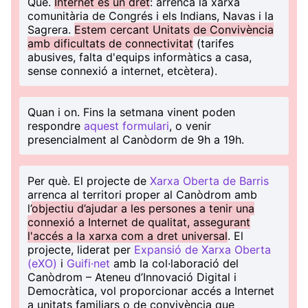
Què
.
Internet és un dret
: arrenca la xarxa
comunitària de Congrés i els Indians, Navas i la
Sagrera.
Estem cercant Unitats de Convivència
amb dificultats de connectivitat
(tarifes
abusives, falta d'equips informàtics a casa,
sense connexió a internet, etcètera).
Quan i on
. Fins la setmana vinent poden
respondre
aquest formulari
, o venir
presencialment al Canòdorm de 9h a 19h.
Per què
. El projecte de
Xarxa Oberta de Barris
arrenca al territori proper al Canòdrom amb
l’
objectiu d’ajudar a les persones a tenir una
connexió a Internet de qualitat, assegurant
l'accés a la xarxa com a dret universal
. El
projecte, liderat per
Expansió de Xarxa Oberta
(eXO)
i
Guifi·net
amb la col·laboració del
Canòdrom – Ateneu d’Innovació Digital i
Democràtica, vol proporcionar accés a Internet
a unitats familiars o de convivència que