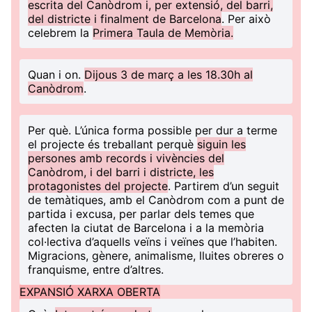
escrita del Canòdrom i, per extensió, del barri,
del districte i finalment de Barcelona
. Per això
celebrem la
Primera Taula de Memòria.
Quan i on
.
Dijous 3 de març a les 18.30h al
Canòdrom
.
Per què
. L’única forma possible per dur a terme
el projecte és treballant perquè
siguin les
persones amb records i vivències del
Canòdrom, i del barri i districte, les
protagonistes del projecte
. Partirem d’un seguit
de temàtiques, amb el Canòdrom com a punt de
partida i excusa, per parlar dels temes que
afecten la ciutat de Barcelona i a la memòria
col·lectiva d’aquells veïns i veïnes que l’habiten.
Migracions, gènere, animalisme, lluites obreres o
franquisme, entre d’altres.
EXPANSIÓ XARXA OBERTA