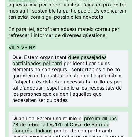
aquesta línia per poder utilitzar l'eina en pro de fer
més àgil i sostenible la participació. Us explicarem
tan aviat com sigui possible les novetats
En paral·lel, aprofitem aquest mateix correu per
refrescar i informar de diverses qüestions:
VILA VEÏNA
Què
. Estem organitzant
dues passejades
participades pel barri
per identificar quins
elements no són segurs i confortables o bé no
garanteixen la qualitat d'estada a l'espai públic.
L'objectiu és detectar necessitats i millores per
tal d'adequar l'espai públic a les necessitats de
les persones que cuiden i aquelles que
necessiten ser cuidades.
Quan i on
. Farem una reunió el
pròxim dilluns,
28 de febrer a les 17h al Casal de Barri de
Congrés i Indians
per tal de compartir amb
veïns i veïnes cuidadors/es un espai on informar