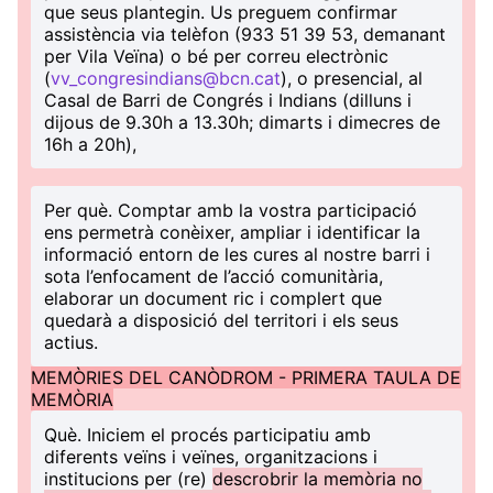
que seus plantegin. Us preguem confirmar
assistència via telèfon (933 51 39 53, demanant
per Vila Veïna) o bé per correu electrònic
(
vv_congresindians@bcn.cat
), o presencial, al
Casal de Barri de Congrés i Indians (dilluns i
dijous de 9.30h a 13.30h; dimarts i dimecres de
16h a 20h),
Per què
. Comptar amb la vostra participació
ens permetrà conèixer, ampliar i identificar la
informació entorn de les cures al nostre barri i
sota l’enfocament de l’acció comunitària,
elaborar un document ric i complert que
quedarà a disposició del territori i els seus
actius.
MEMÒRIES DEL CANÒDROM - PRIMERA TAULA DE
MEMÒRIA
Què
. Iniciem el procés participatiu amb
diferents veïns i veïnes, organitzacions i
institucions per (re)
descrobrir la memòria no