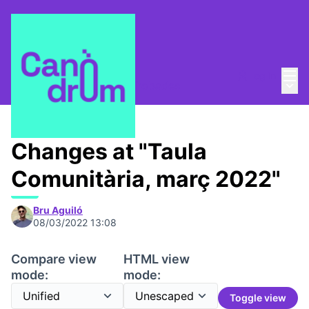
Mai
Log in
Main
Taula Comunitària
/
📅 Trobades
Changes at "Taula
Comunitària, març 2022"
Bru Aguiló
08/03/2022 13:08
Compare view
HTML view
mode:
mode:
Toggle view