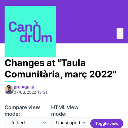
Mai
Log in
Main
Taula Comunitària
/
📅 Trobades
Changes at "Taula
Comunitària, març 2022"
Bru Aguiló
07/03/2022 13:31
Compare view
HTML view
mode:
mode:
Toggle view