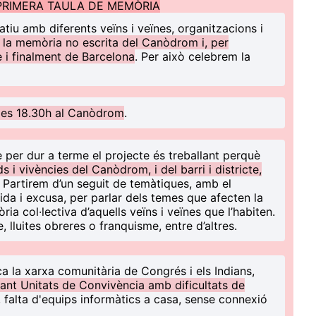
PRIMERA TAULA DE MEMÒRIA
patiu amb diferents veïns i veïnes, organitzacions i
 la memòria no escrita del Canòdrom i, per
te i finalment de Barcelona
. Per això celebrem la
 les 18.30h al Canòdrom
.
e per dur a terme el projecte és treballant perquè
 i vivències del Canòdrom, i del barri i districte,
. Partirem d’un seguit de temàtiques, amb el
a i excusa, per parlar dels temes que afecten la
ia col·lectiva d’aquells veïns i veïnes que l’habiten.
 lluites obreres o franquisme, entre d’altres.
ca la xarxa comunitària de Congrés i els Indians,
ant Unitats de Convivència amb dificultats de
, falta d'equips informàtics a casa, sense connexió