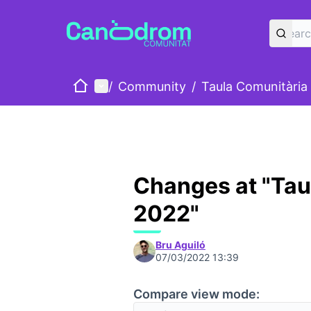
Home
Main menu
/
Community
/
Taula Comunitària
Changes at "Tau
2022"
Bru Aguiló
07/03/2022 13:39
Compare view mode: