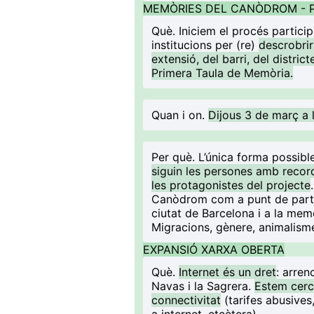
MEMÒRIES DEL CANÒDROM - 
Què
. Iniciem el procés partici
institucions per (re)
descrobrir
extensió, del barri, del distric
Primera Taula de Memòria.
Quan i on
.
Dijous 3 de març a
Per què
. L’única forma possibl
siguin les persones amb records
les protagonistes del projecte
Canòdrom com a punt de partid
ciutat de Barcelona i a la memòr
Migracions, gènere, animalisme,
EXPANSIÓ XARXA OBERTA
Què
.
Internet és un dret
: arren
Navas i la Sagrera.
Estem cerc
connectivitat
(tarifes abusives