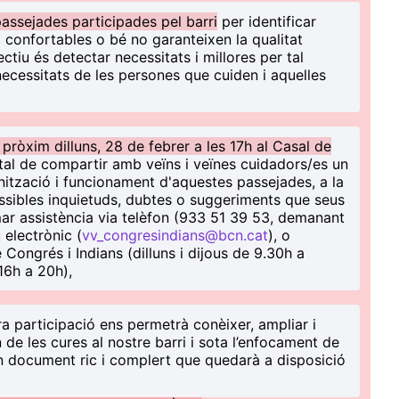
assejades participades pel barri
per identificar
 confortables o bé no garanteixen la qualitat
ectiu és detectar necessitats i millores per tal
necessitats de les persones que cuiden i aquelles
pròxim dilluns, 28 de febrer a les 17h al Casal de
tal de compartir amb veïns i veïnes cuidadors/es un
nització i funcionament d'aquestes passejades, a la
ssibles inquietuds, dubtes o suggeriments que seus
ar assistència via telèfon (933 51 39 53, demanant
 electrònic (
vv_congresindians@bcn.cat
), o
e Congrés i Indians (dilluns i dijous de 9.30h a
16h a 20h),
a participació ens permetrà conèixer, ampliar i
n de les cures al nostre barri i sota l’enfocament de
un document ric i complert que quedarà a disposició