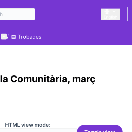
English
Triar la llengu
User menu
/
📅 Trobades
la Comunitària, març
HTML view mode: