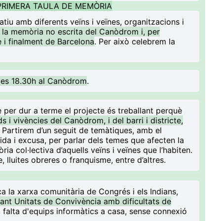
PRIMERA TAULA DE MEMÒRIA
patiu amb diferents veïns i veïnes, organitzacions i
 la memòria no escrita del Canòdrom i, per
te i finalment de Barcelona
. Per això celebrem la
 les 18.30h al Canòdrom
.
e per dur a terme el projecte és treballant perquè
 i vivències del Canòdrom, i del barri i districte,
. Partirem d’un seguit de temàtiques, amb el
a i excusa, per parlar dels temes que afecten la
ia col·lectiva d’aquells veïns i veïnes que l’habiten.
 lluites obreres o franquisme, entre d’altres.
ca la xarxa comunitària de Congrés i els Indians,
ant Unitats de Convivència amb dificultats de
, falta d'equips informàtics a casa, sense connexió