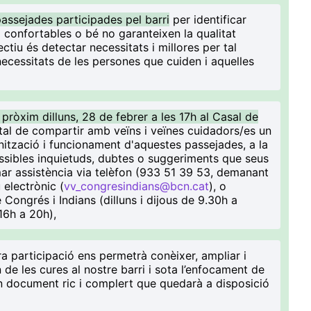
assejades participades pel barri
per identificar
 confortables o bé no garanteixen la qualitat
ectiu és detectar necessitats i millores per tal
necessitats de les persones que cuiden i aquelles
pròxim dilluns, 28 de febrer a les 17h al Casal de
tal de compartir amb veïns i veïnes cuidadors/es un
nització i funcionament d'aquestes passejades, a la
ssibles inquietuds, dubtes o suggeriments que seus
ar assistència via telèfon (933 51 39 53, demanant
 electrònic (
vv_congresindians@bcn.cat
), o
e Congrés i Indians (dilluns i dijous de 9.30h a
16h a 20h),
a participació ens permetrà conèixer, ampliar i
n de les cures al nostre barri i sota l’enfocament de
un document ric i complert que quedarà a disposició