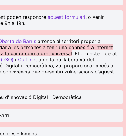
nent poden respondre
aquest formulari
, o venir
e 9h a 19h.
Oberta de Barris
arrenca al territori proper al
udar a les persones a tenir una connexió a Internet
 a la xarxa com a dret universal
. El projecte, liderat
 (eXO)
i
Guifi·net
amb la col·laboració del
 Digital i Democràtica, vol proporcionar accés a
 de convivència que presentin vulneracions d’aquest
u d'Innovació Digital i Democràtica
arri
ongrés - Indians