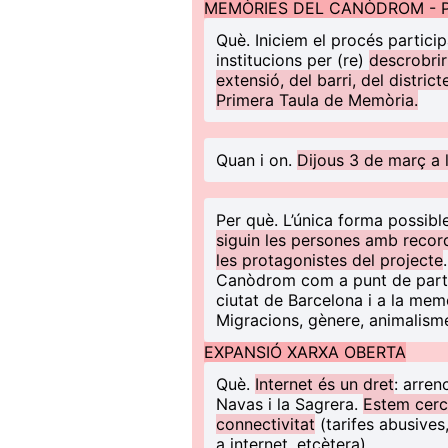
MEMÒRIES DEL CANÒDROM - 
Què
. Iniciem el procés partici
institucions per (re)
descrobrir
extensió, del barri, del distric
Primera Taula de Memòria.
Quan i on
.
Dijous 3 de març a
Per què
. L’única forma possibl
siguin les persones amb records
les protagonistes del projecte
Canòdrom com a punt de partid
ciutat de Barcelona i a la memòr
Migracions, gènere, animalisme,
EXPANSIÓ XARXA OBERTA
Què
.
Internet és un dret
: arren
Navas i la Sagrera.
Estem cerc
connectivitat
(tarifes abusives
a internet, etcètera).