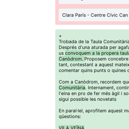
Clara París - Centre Cívic Can
+
Trobada de la Taula Comunitària 
Després d'una aturada per agafa
us
convoquem a la propera taula 
Canòdrom.
Proposem concebre
tant, contestant a aquest mate
comentar quins punts o quines 
Com a Canòdrom, recordem que 
Comunitària
. Internament, conti
l'eina en pro de fer més àgil i s
sigui possible les novetats
En paral·lel, aprofitem aquest m
qüestions:
VILA VEÏNA