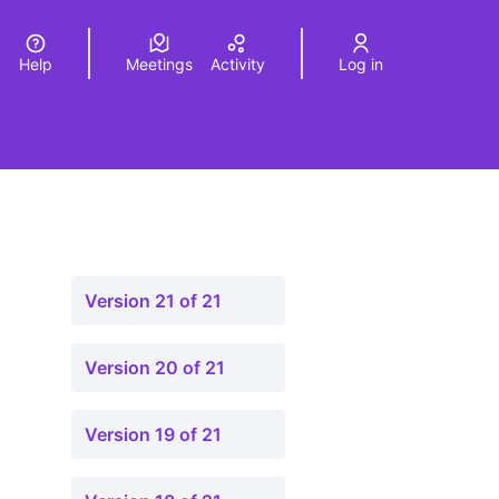
Help
Meetings
Activity
Log in
a
Elegir el idioma
Choose language
Version 21 of 21
Version 20 of 21
Version 19 of 21