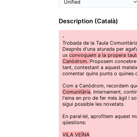
Description (Català)
-
Trobada de la Taula Comunitària 
Després d'una aturada per agafa
us
convoquem a la propera taula 
Canòdrom.
Proposem concebre
tant, contestant a aquest mate
comentar quins punts o quines 
Com a Canòdrom, recordem que 
Comunitària
. Internament, conti
l'eina en pro de fer més àgil i s
sigui possible les novetats
En paral·lel, aprofitem aquest m
qüestions:
VILA VEÏNA