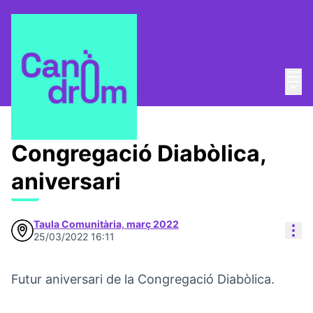
Mai
Log in
Main
Taula Comunitària
/
Proposals
Congregació Diabòlica,
aniversari
Taula Comunitària, març 2022
Res
25/03/2022 16:11
Futur aniversari de la Congregació Diabòlica.