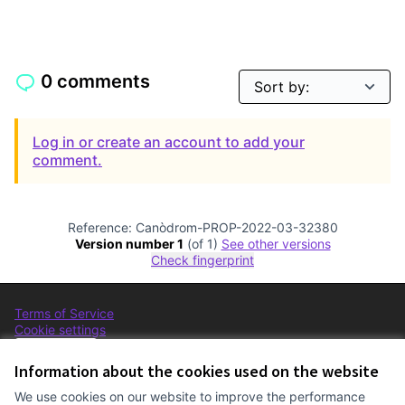
0 comments
Log in or create an account to add your
comment.
Reference: Canòdrom-PROP-2022-03-32380
Version number 1
(of 1)
see other versions
Check fingerprint
Terms of Service
Cookie settings
Comunitat Canòdrom at Facebook
(External link)
Comunitat Canòdrom at Instagram
(External link)
Comunitat Canòdrom at YouTube
(External link)
English
Triar la llengua
Elegir el idioma
Choose language
Information about the cookies used on the website
We use cookies on our website to improve the performance