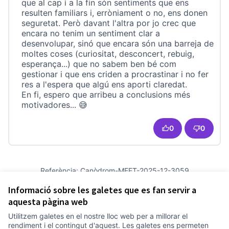
que al cap i a la fin són sentiments que ens
resulten familiars i, erròniament o no, ens donen
seguretat. Però davant l'altra por jo crec que
encara no tenim un sentiment clar a
desenvolupar, sinó que encara són una barreja de
moltes coses (curiositat, desconcert, rebuig,
esperança...) que no sabem ben bé com
gestionar i que ens criden a procrastinar i no fer
res a l'espera que algú ens aporti claredat.
En fi, espero que arribeu a conclusions més
motivadores... 😅
0
0
Referència: Canòdrom-MEET-2025-12-3059
Versió 5
(de 5)
veure altres versions
Informació sobre les galetes que es fan servir a
Afegir al calendari
aquesta pàgina web
Utilitzem galetes en el nostre lloc web per a millorar el
Termes i condicions d'ús
rendiment i el contingut d'aquest. Les galetes ens permeten
Configuració de les galetes