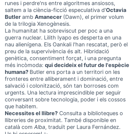
runes i perdre'ns entre algoritmes ansiosos,
saltem a la ciència-ficció especulativa d'
Octavia
Butler
amb
Amanecer
(Dawn), el primer volum
de la trilogia Xenogènesis.
La humanitat ha sobreviscut per poc a una
guerra nuclear. Lilith Iyapo es desperta en una
nau alienígena. Els Oankali l'han rescatat, però el
preu de la supervivència és alt. Hibridació
genètica, consentiment forçat, i una pregunta
més incòmoda:
qui decideix el futur de l'espècie
humana?
Butler ens porta a un territori on les
fronteres entre alliberament i dominació, entre
salvació i colonització, són tan borroses com
urgents. Una lectura imprescindible per seguir
conversant sobre tecnologia, poder i els cossos
que habitem.
Necessites el llibre?
Consulta a biblioteques o
llibreries de proximitat. També disponible en
català com
Alba
, traduït per Laura Fernández.
Us hi esperem! ✨