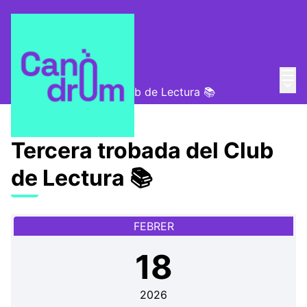
Menú
Entra
Convocatòries
/
Menú 
Tercera trobada del Club de Lectura 📚
Tercera trobada del Club
de Lectura 📚
FEBRER
18
2026