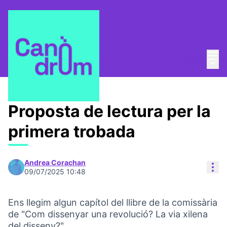
Mai
Log in
Main
Club de lectura
/
Proposals
Proposta de lectura per la
primera trobada
Andrea Corachan
Res
09/07/2025 10:48
Ens llegim algun capítol del llibre de la comissària
de "Com dissenyar una revolució? La via xilena
del disseny?"