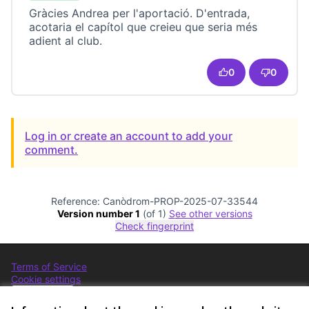
Gràcies Andrea per l'aportació. D'entrada,
acotaria el capítol que creieu que seria més
adient al club.
0
0
Log in or create an account to add your
comment.
Reference: Canòdrom-PROP-2025-07-33544
Version number 1
(of 1)
see other versions
Check fingerprint
Terms of Service
Cookie settings
Comunitat Canòdrom at Facebook
(External link)
Comunitat Canòdrom at Instagram
(External link)
Comunitat Canòdrom at YouTube
(External link)
English
Triar la llengua
Elegir el idioma
Choose language