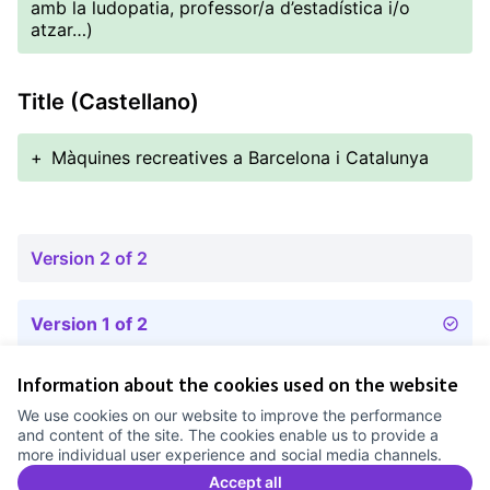
amb la ludopatia, professor/a d’estadística i/o
atzar…)
Title (Castellano)
+
Màquines recreatives a Barcelona i Catalunya
Version 2 of 2
Version 1 of 2
Information about the cookies used on the website
Terms of Service
We use cookies on our website to improve the performance
Cookie settings
and content of the site. The cookies enable us to provide a
Comunitat Canòdrom at Facebook
(External link)
Comunitat Canòdrom at Instagram
(External link)
Comunitat Canòdrom at YouTube
(External link)
English
more individual user experience and social media channels.
Triar la llengua
Elegir el idioma
Choose language
Accept all