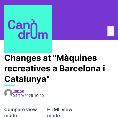
Mai
Log in
La Colla de les dades
/
Main
Proposals projects or workshops
Changes at "Màquines
recreatives a Barcelona i
Catalunya"
Jonny
04/10/2025 10:20
Compare view
HTML view
mode:
mode: