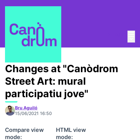
Mai
Log in
Main
About
/
Canòdrom Obert
Changes at "Canòdrom
Street Art: mural
participatiu jove"
Bru Aguiló
15/06/2021 16:50
Compare view
HTML view
mode:
mode: