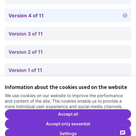
Version 4 of 11
Version 3 of 11
Version 2 of 11
Version 1 of 11
Information about the cookies used on the website
Terms of Service
We use cookies on our website to improve the performance
Cookie settings
and content of the site. The cookies enable us to provide a
Comunitat Canòdrom at Facebook
(External link)
Comunitat Canòdrom at Instagram
(External link)
Comunitat Canòdrom at YouTube
(External link)
English
more individual user experience and social media channels.
Triar la llengua
Elegir el idioma
Choose language
Accept all
Accept only essential
Settings
C
(E
(External link)