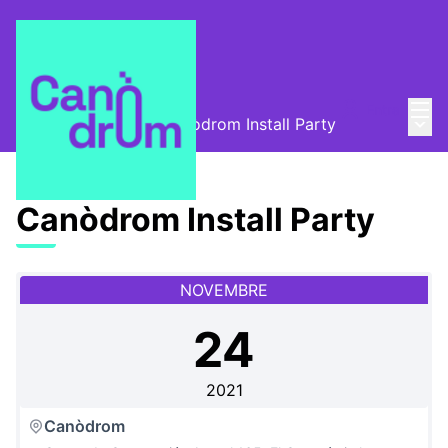
Menú
Entra
Menú 
Canòdrom Obert
/
Canòdrom Install Party
Canòdrom Install Party
NOVEMBRE
24
2021
Canòdrom