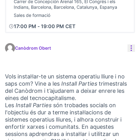
Carrer de Concepción Arenal 165, El Congrés i els
Indians, Barcelona, Barcelona, Catalunya, Espanya
Sales de formació
17:00 PM
-
19:00 PM CET
Con
Canòdrom Obert
Vols instal·lar-te un sistema operatiu lliure i no
saps com? Vine a les
Install Parties
trimestrals
del Canòdrom i t’ajudarem a deixar enrere les
eines del tecnocapitalisme.
Les
Install Parties
són trobades socials on
l'objectiu és dur a terme instal·lacions de
sistemes operatius lliures, i alhora construir i
enfortir xarxes i comunitats. En aquestes
sessions apdrendras a instal·lar i utilitzar un