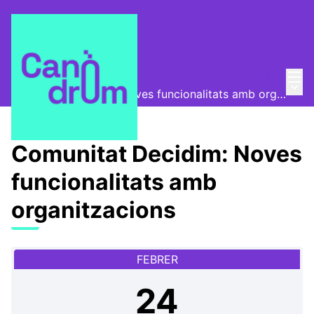
Menú
Entra
Canòdrom Obert
/
Menú 
Comunitat Decidim: Noves funcionalitats amb organitzacions
Comunitat Decidim: Noves
funcionalitats amb
organitzacions
FEBRER
24