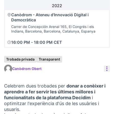
2022
Canòdrom - Ateneu d'Innovació Digital i
Democràtica
Carrer de Concepción Arenal 165, El Congrés i els
Indians, Barcelona, Barcelona, Catalunya, Espanya
16:00 PM
-
18:00 PM CET
Trobada privada
Transparent
Con
Canòdrom Obert
Celebrem dues trobades per
donar a conèixer i
aprendre a fer servir les últimes millores i
funcionalitats de la plataforma Decidim
i
optimitzar l'experiència d'ús de les usuàries i
usuaris.