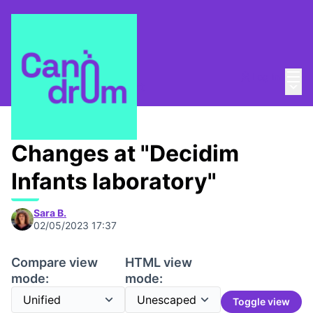
Mai
Log in
Main
About
/
Canòdrom Obert
Changes at "Decidim
Infants laboratory"
Sara B.
02/05/2023 17:37
Compare view
HTML view
mode:
mode:
Toggle view