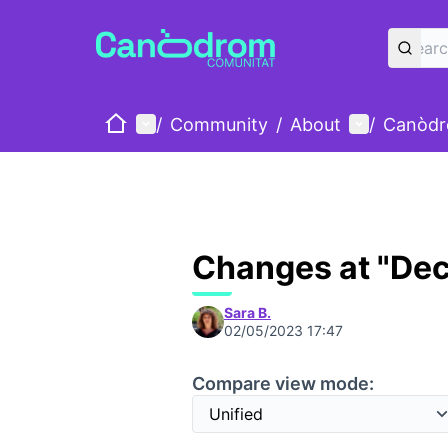
Home
Main menu
User menu
/
Community
/
About
/
Canòdr
Changes at "Dec
Sara B.
02/05/2023 17:47
Compare view mode: