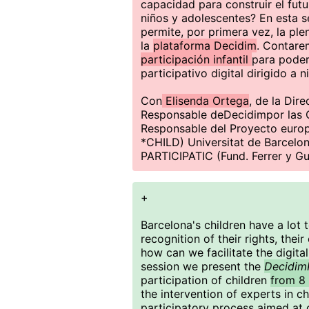
capacidad para construir el futur
niños y adolescentes? En esta 
permite, por primera vez, la ple
la
plataforma Decidim
. Contare
participación infantil
para poder
participativo digital dirigido a 
Con
Elisenda Ortega
, de la Dir
Responsable deDecidimpor las Or
Responsable del Proyecto europ
*CHILD) Universitat de Barcelo
PARTICIPATIC (Fund. Ferrer y Gu
+
Barcelona's children have a lot t
recognition of their rights, their
how can we facilitate the digital
session we present the
Decidim
participation of children
from 8 
the intervention of experts in c
participatory process aimed at 