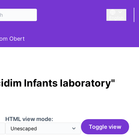
English
Triar la llengu
om Obert
idim Infants laboratory"
HTML view mode:
Toggle view