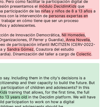
o. Pero como facilitar la participación digital de
sesión presentamos el
módulo
DecidimKids
que
na participación de las
niñas y niños de 8 a 13 años
a
mos con la intervención de
personas expertas en
 trabajar en cómo tiene que ser un proceso
niños y adolescentes.
ección de Innovación Democrática,
Nil Homedes
,
ganizaciones, (F.Ferrer y Guardia),
Anna Novella
,
eo de participación infantil IMCITIZEN (CERV-2022-
na y
Sandra Gómez
, Coautora del estudio
ardia). Dinamización del taller a cargo de
Colectic
.
o say. Including them in the city's decisions is a
 citizenship and their capacity to build the future. But
 participation of children and adolescents? In this
Kids
training that allows, for the first time, the full
to 13 years old
in the Decidim platform. We will have
hild participation to work on how a digital
children and adolescents should be.