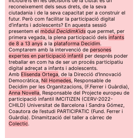
Incloure’ls en les decisions de la ciutat és un
reconeixement dels seus drets, de la seva
ciutadania i de la seva capacitat per a construir el
futur. Però com facilitar la participació digital
d’infants i adolescents? En aquesta sessió
presentem el
mòdul
DecidimKids
que permet, per
primera vegada, la plena participació dels
infants
de 8 a 13 anys
a la
plataforma Decidim
.
Comptarem amb la intervenció de
persones
expertes en participació infantil
per després poder
treballar en com ha de ser un procés participatiu
digital adreçat a infants i adolescents.
Amb
Elisenda Ortega
, de la Direcció d’Innovació
Democràtica,
Nil Homedes
, Responsable de
Decidim per les Organitzacions, (F.Ferrer i Guàrdia),
Anna Novella
, Responsable del Projecte europeu de
participació infantil IMCITIZEN (CERV-2022-
CHILD) Universitat de Barcelona i Sandra Gómez,
Coautora de l’estudi PARTICIPATIC (Fund. Ferrer i
Guàrdia). Dinamització del taller a càrrec de
Colectic
.