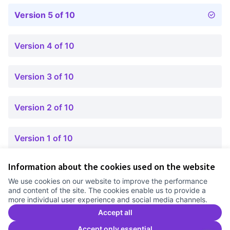
Version 5 of 10
Version 4 of 10
Version 3 of 10
Version 2 of 10
Version 1 of 10
Information about the cookies used on the website
Terms of Service
We use cookies on our website to improve the performance
Cookie settings
and content of the site. The cookies enable us to provide a
Comunitat Canòdrom at Facebook
(External link)
Comunitat Canòdrom at Instagram
(External link)
Comunitat Canòdrom at YouTube
(External link)
English
more individual user experience and social media channels.
Triar la llengua
Elegir el idioma
Choose language
Accept all
Accept only essential