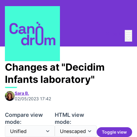
Mai
Log in
Main
About
/
Canòdrom Obert
Changes at "Decidim
Infants laboratory"
Sara B.
02/05/2023 17:42
Compare view
HTML view
mode:
mode:
Toggle view