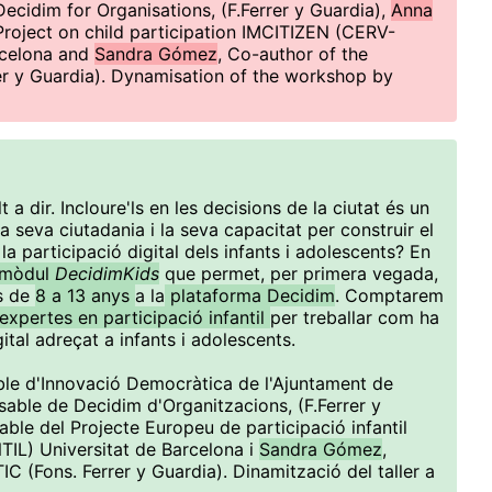
Decidim for Organisations, (F.Ferrer y Guardia),
Anna
Project on child participation IMCITIZEN (CERV-
rcelona and
Sandra Gómez
, Co-author of the
er y Guardia). Dynamisation of the workshop by
a dir. Incloure'ls en les decisions de la ciutat és un
a seva ciutadania i la seva capacitat per construir el
la participació digital dels infants i adolescents? En
mòdul
DecidimKids
que permet, per primera vegada,
ts de
8 a 13 anys
a la
plataforma Decidim
. Comptarem
expertes en participació infantil
per treballar com ha
ital adreçat a infants i adolescents.
ble d'Innovació Democràtica de l'Ajuntament de
sable de Decidim d'Organitzacions, (F.Ferrer y
able del Projecte Europeu de participació infantil
IL) Universitat de Barcelona i
Sandra Gómez
,
C (Fons. Ferrer y Guardia). Dinamització del taller a