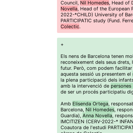
Council,
Nil Homedes
, Head of 
Novella
, Head of the European 
2022-*CHILD) University of Ba
PARTICIPATIC study (Fund. Ferr
Colectic
.
+
Els nens de Barcelona tenen molt 
reconeixement dels seus drets, l
futur. Però, com podem facilitar 
aquesta sessió us presentem el
la plena participació dels infan
amb la intervenció de
persones 
de ser un procés participatiu dig
Amb
Elisenda Ortega
, responsa
Barcelona,
Nil Homedes
, respon
Guardia),
Anna Novella
, respons
IMCITIZEN (CERV-2022-* INFANT
Coautora de l'estudi PARTICIPATI