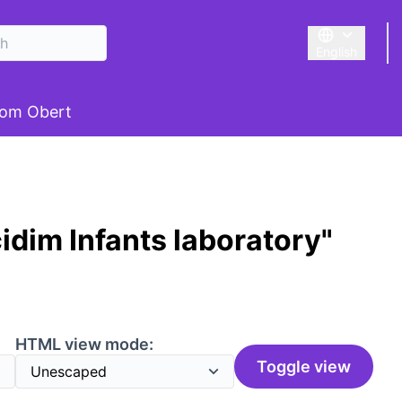
English
Triar la llengu
om Obert
idim Infants laboratory"
HTML view mode:
Toggle view