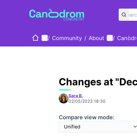
Home
Main menu
User menu
/
Community
/
About
/
Canòdr
Changes at "Dec
Sara B.
02/05/2023 18:30
Compare view mode: