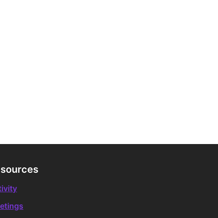
sources
ivity
etings