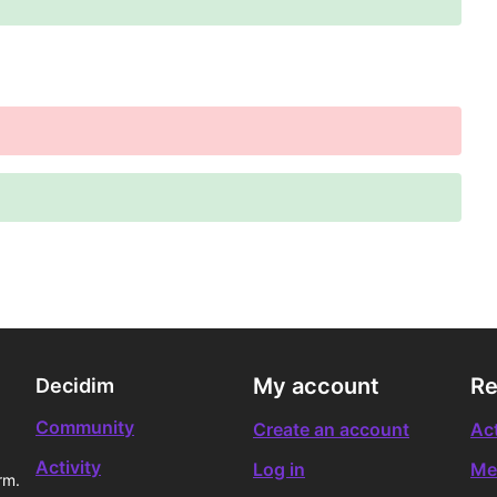
My account
Re
Decidim
Community
Create an account
Act
Activity
Log in
Me
rm.