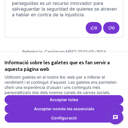
perseguidas es un recurso innovador para
salvaguardar la seguridad de quienes se atreven
a hablar en contra de la injusticia.
0
0
Referència: Canòdrom-MEET-2023-05-2654
Versió 19
(de 19)
veure altres versions
Informació sobre les galetes que es fan servir a
Afegir al calendari
aquesta pàgina web
Utilitzem galetes en el nostre lloc web per a millorar el
Termes i condicions d'ús
rendiment i el contingut d'aquest. Les galetes ens permeten
Configuració de les galetes
oferir una experiència d'usuari i uns continguts més
Comunitat Canòdrom a Facebook
(Link externo)
Comunitat Canòdrom a Instagram
(Link externo)
Comunitat Canòdrom a YouTube
(Link externo)
Català
personalitzats des dels nostres canals de xarxes socials.
Triar la llengua
Elegir el idioma
Choose language
Acceptar totes
Acceptar només les essencials
Configuració
Am
(L
(Link externo)
Web creada amb
programari lliure
.
(Link externo)