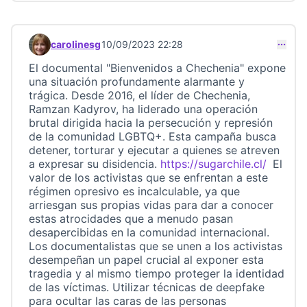
carolinesg
10/09/2023 22:28
Comentari 23233
El documental "Bienvenidos a Chechenia" expone
una situación profundamente alarmante y
trágica. Desde 2016, el líder de Chechenia,
Ramzan Kadyrov, ha liderado una operación
brutal dirigida hacia la persecución y represión
de la comunidad LGBTQ+. Esta campaña busca
detener, torturar y ejecutar a quienes se atreven
a expresar su disidencia.
https://sugarchile.cl/
El
(Link e
valor de los activistas que se enfrentan a este
régimen opresivo es incalculable, ya que
arriesgan sus propias vidas para dar a conocer
estas atrocidades que a menudo pasan
desapercibidas en la comunidad internacional.
Los documentalistas que se unen a los activistas
desempeñan un papel crucial al exponer esta
tragedia y al mismo tiempo proteger la identidad
de las víctimas. Utilizar técnicas de deepfake
para ocultar las caras de las personas