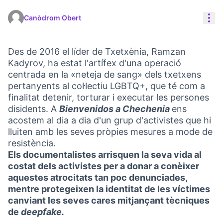
Con
Canòdrom Obert
Des de 2016 el líder de Txetxènia, Ramzan
Kadyrov, ha estat l'artífex d'una operació
centrada en la «neteja de sang» dels txetxens
pertanyents al col·lectiu LGBTQ+, que té com a
finalitat detenir, torturar i executar les persones
disidents. A
Bienvenidos a Chechenia
ens
acostem al dia a dia d'un grup d'activistes que hi
lluiten amb les seves pròpies mesures a mode de
resistència.
Els documentalistes arrisquen la seva vida al
costat dels activistes per a donar a conèixer
aquestes atrocitats tan poc denunciades,
mentre protegeixen la identitat de les víctimes
canviant les seves cares mitjançant tècniques
de
deepfake.