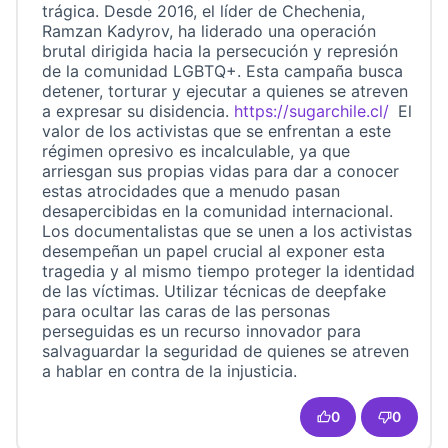
trágica. Desde 2016, el líder de Chechenia,
Ramzan Kadyrov, ha liderado una operación
brutal dirigida hacia la persecución y represión
de la comunidad LGBTQ+. Esta campaña busca
detener, torturar y ejecutar a quienes se atreven
a expresar su disidencia.
https://sugarchile.cl/
El
(Link e
valor de los activistas que se enfrentan a este
régimen opresivo es incalculable, ya que
arriesgan sus propias vidas para dar a conocer
estas atrocidades que a menudo pasan
desapercibidas en la comunidad internacional.
Los documentalistas que se unen a los activistas
desempeñan un papel crucial al exponer esta
tragedia y al mismo tiempo proteger la identidad
de las víctimas. Utilizar técnicas de deepfake
para ocultar las caras de las personas
perseguidas es un recurso innovador para
salvaguardar la seguridad de quienes se atreven
a hablar en contra de la injusticia.
0
0