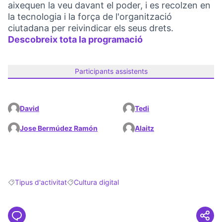
aixequen la veu davant el poder, i es recolzen en
la tecnologia i la força de l'organització
ciutadana per reivindicar els seus drets.
Descobreix tota la programació
(Link externo)
Participants assistents
David
Tedi
Jose Bermúdez Ramón
Alaitz
Tipus d'activitat
Cultura digital
Resultats en filtrar per: Tipus d'activitat
Resultats en filtrar per: Cultura digital