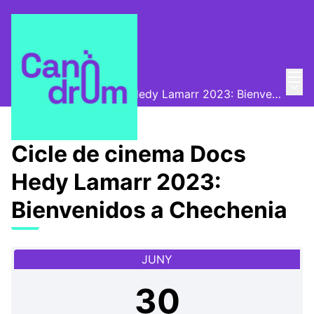
Menú
Entra
Canòdrom Obert
/
Menú 
Cicle de cinema Docs Hedy Lamarr 2023: Bienvenidos a Chechenia
Cicle de cinema Docs
Hedy Lamarr 2023:
Bienvenidos a Chechenia
JUNY
30