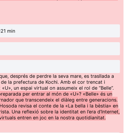
121 min
que, després de perdre la seva mare, es trasllada a
 de la prefectura de Kochi. Amb el cor trencat i
«U», un espai virtual on assumeix el rol de “Belle”.
 preparada per entrar al món de «U»? «Belle» és un
uernador que transcendeix el diàleg entre generacions.
osoda revisa el conte de la «La bella i la bèstia» en
sta. Una reflexió sobre la identitat en l’era d’Internet,
tuals entren en joc en la nostra quotidianitat.