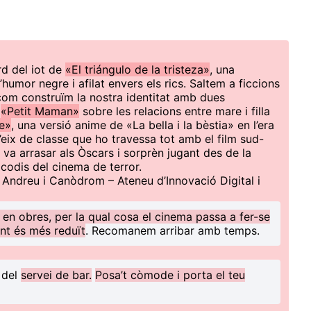
rd del iot de
«El triángulo de la tristeza»
, una
humor negre i afilat envers els rics. Saltem a ficcions
com construïm la nostra identitat amb dues
a
«Petit Maman»
sobre les relacions entre mare i filla
le»
, una versió anime de «La bella i la bèstia» en l’era
l’eix de classe que ho travessa tot amb el film sud-
ue va arrasar als Òscars i sorprèn jugant des de la
codis del cinema de terror.
t Andreu i Canòdrom – Ateneu d’Innovació Digital i
 en obres, per la qual cosa el cinema passa a fer-se
nt és més reduït
. Recomanem arribar amb temps.
 del
servei de bar.
Posa’t còmode i porta el teu