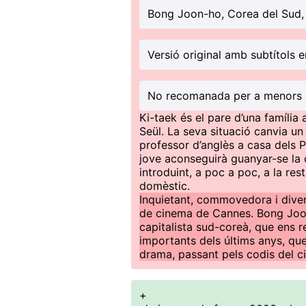
Bong Joon-ho, Corea del Sud,
Versió original amb subtítols e
No recomanada per a menors 
Ki-taek és el pare d’una famíli
Seül. La seva situació canvia un
professor d’anglès a casa dels Pa
jove aconseguirà guanyar-se la c
introduint, a poc a poc, a la rest
domèstic.
Inquietant, commovedora i divert
de cinema de Cannes. Bong Joon
capitalista sud-coreà, que ens r
importants dels últims anys, qu
drama, passant pels codis del c
+