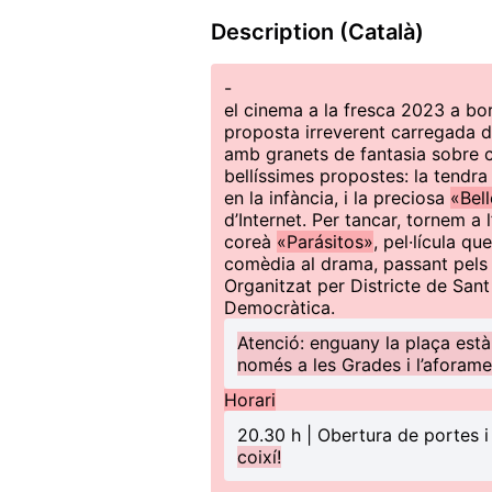
Description (Català)
-
el cinema a la fresca 2023 a bo
proposta irreverent carregada d’
amb granets de fantasia sobre 
bellíssimes propostes: la tendr
en la infància, i la preciosa
«Bel
d’Internet. Per tancar, tornem a 
coreà
«Parásitos»
, pel·lícula q
comèdia al drama, passant pels 
Organitzat per Districte de San
Democràtica.
Atenció: enguany la plaça està
només a les Grades i l’aforame
Horari
20.30 h | Obertura de portes i
coixí!