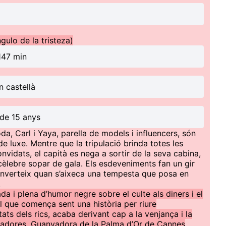
gulo de la tristeza)
147 min
n castellà
de 15 anys
, Carl i Yaya, parella de models i influencers, són
de luxe. Mentre que la tripulació brinda totes les
nvidats, el capità es nega a sortir de la seva cabina,
cèlebre sopar de gala. Els esdeveniments fan un gir
 s’inverteix quan s’aixeca una tempesta que posa en
.
da i plena d’humor negre sobre el culte als diners i el
El que comença sent una història per riure
ts dels rics, acaba derivant cap a la venjança i la
lladores. Guanyadora de la Palma d’Or de Cannes