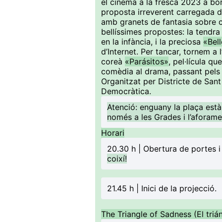
el cinema a la fresca 2023 a bo
proposta irreverent carregada d’
amb granets de fantasia sobre 
bellíssimes propostes: la tendr
en la infància, i la preciosa
«Bel
d’Internet. Per tancar, tornem a 
coreà
«Parásitos»
, pel·lícula q
comèdia al drama, passant pels 
Organitzat per Districte de San
Democràtica.
Atenció: enguany la plaça està
només a les Grades i l’aforame
Horari
20.30 h | Obertura de portes i
coixí!
21.45 h | Inici de la projecció.
The Triangle of Sadness (El trián