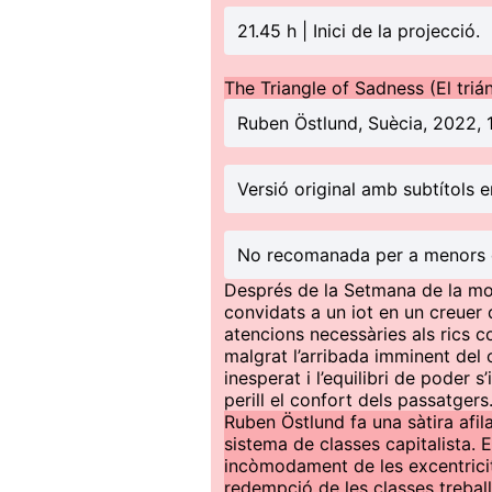
21.45 h | Inici de la projecció.
The Triangle of Sadness (El trián
Ruben Östlund, Suècia, 2022, 
Versió original amb subtítols e
No recomanada per a menors 
Després de la Setmana de la moda
convidats a un iot en un creuer 
atencions necessàries als rics co
malgrat l’arribada imminent del 
inesperat i l’equilibri de poder
perill el confort dels passatgers
Ruben Östlund fa una sàtira afila
sistema de classes capitalista. 
incòmodament de les excentricita
redempció de les classes treba