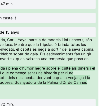
147 min
n castellà
de 15 anys
, Carl i Yaya, parella de models i influencers, són
de luxe. Mentre que la tripulació brinda totes les
nvidats, el capità es nega a sortir de la seva cabina,
cèlebre sopar de gala. Els esdeveniments fan un gir
 s’inverteix quan s’aixeca una tempesta que posa en
.
da i plena d’humor negre sobre el culte als diners i el
El que comença sent una història per riure
ts dels rics, acaba derivant cap a la venjança i la
lladores. Guanyadora de la Palma d’Or de Cannes
 72 min.