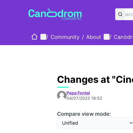
Home
Main menu
User menu
/
Community
/
About
/
Canòdr
Changes at "Cin
Pepa Fontal
04/07/2023 18:52
Compare view mode: