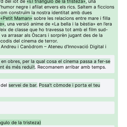
rd del iot de
«El triángulo de la tristeza»
, una
humor negre i afilat envers els rics. Saltem a ficcions
com construïm la nostra identitat amb dues
a
«Petit Maman»
sobre les relacions entre mare i filla
le»
, una versió anime de «La bella i la bèstia» en l’era
l’eix de classe que ho travessa tot amb el film sud-
ue va arrasar als Òscars i sorprèn jugant des de la
codis del cinema de terror.
t Andreu i Canòdrom – Ateneu d’Innovació Digital i
 en obres, per la qual cosa el cinema passa a fer-se
nt és més reduït
. Recomanem arribar amb temps.
 del
servei de bar.
Posa’t còmode i porta el teu
gulo de la tristeza)