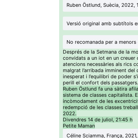
Ruben Östlund, Suècia, 2022, 
Versió original amb subtítols e
No recomanada per a menors 
Després de la Setmana de la moda
convidats a un iot en un creuer 
atencions necessàries als rics co
malgrat l’arribada imminent del 
inesperat i l’equilibri de poder
perill el confort dels passatgers
Ruben Östlund fa una sàtira afila
sistema de classes capitalista. 
incòmodament de les excentricita
redempció de les classes treba
2022.
Divendres 14 de juliol, 21:45 h
Petite Maman
Céline Sciamma, França, 2021,