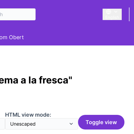
English
Triar la llengu
om Obert
ema a la fresca"
HTML view mode:
Toggle view