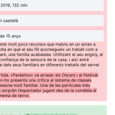
 2019, 132 min
n castellà
de 15 anys
a amb molt pocs recursos que malviu en un sotan a
 dia en què el seu fill aconsegueix un treball com a
rk, una família acabalada. Utilitzant el seu enginy, el
onfiança de la senyora de la casa, i així anirà
a dels seus familiars en diferents treballs del servei
ida. «Parásitos» va arrasar als Oscars i al Festival
-ho presenta una crítica al sistema de classes
essona molt familiar. Una de les pel·lícules més
e sorprèn l’espectador jugant des de la comèdia al
inema de terror.