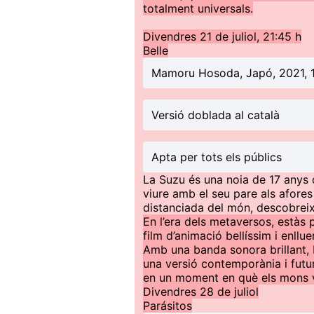
totalment universals.
Divendres 21 de juliol, 21:45 h
Belle
Mamoru Hosoda, Japó, 2021, 
Versió doblada al català
Apta per tots els públics
La Suzu és una noia de 17 anys 
viure amb el seu pare als afores
distanciada del món, descobreix 
En l’era dels metaversos, estàs
film d’animació bellíssim i enll
Amb una banda sonora brillant, H
una versió contemporània i futuri
en un moment en què els mons vir
Divendres 28 de juliol
Parásitos