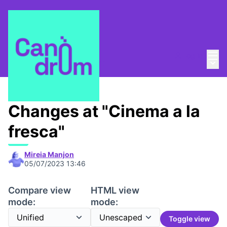
Mai
Log in
Main
About
/
Canòdrom Obert
Changes at "Cinema a la
fresca"
Mireia Manjon
05/07/2023 13:46
Compare view
HTML view
mode:
mode:
Toggle view