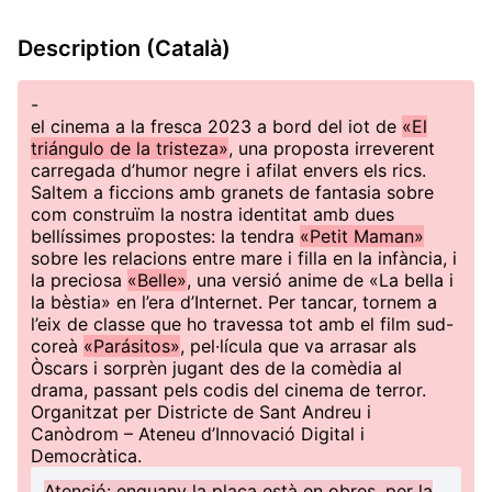
Description (Català)
-
el cinema a la fresca 2023 a bord del iot de
«El
triángulo de la tristeza»
, una proposta irreverent
carregada d’humor negre i afilat envers els rics.
Saltem a ficcions amb granets de fantasia sobre
com construïm la nostra identitat amb dues
bellíssimes propostes: la tendra
«Petit Maman»
sobre les relacions entre mare i filla en la infància, i
la preciosa
«Belle»
, una versió anime de «La bella i
la bèstia» en l’era d’Internet. Per tancar, tornem a
l’eix de classe que ho travessa tot amb el film sud-
coreà
«Parásitos»
, pel·lícula que va arrasar als
Òscars i sorprèn jugant des de la comèdia al
drama, passant pels codis del cinema de terror.
Organitzat per Districte de Sant Andreu i
Canòdrom – Ateneu d’Innovació Digital i
Democràtica.
Atenció: enguany la plaça està en obres, per la