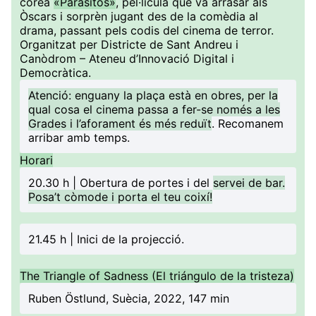
coreà
«Parásitos»
, pel·lícula que va arrasar als
Òscars i sorprèn jugant des de la comèdia al
drama, passant pels codis del cinema de terror.
Organitzat per Districte de Sant Andreu i
Canòdrom – Ateneu d’Innovació Digital i
Democràtica.
Atenció: enguany la plaça està en obres, per la
qual cosa el cinema passa a fer-se només a les
Grades i l’aforament és més reduït
. Recomanem
arribar amb temps.
Horari
20.30 h | Obertura de portes i del
servei de bar.
Posa’t còmode i porta el teu coixí!
21.45 h | Inici de la projecció.
The Triangle of Sadness (El triángulo de la tristeza)
Ruben Östlund, Suècia, 2022, 147 min