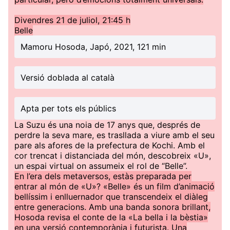
Divendres 21 de juliol, 21:45 h
Belle
Mamoru Hosoda, Japó, 2021, 121 min
Versió doblada al català
Apta per tots els públics
La Suzu és una noia de 17 anys que, després de
perdre la seva mare, es trasllada a viure amb el seu
pare als afores de la prefectura de Kochi. Amb el
cor trencat i distanciada del món, descobreix «U»,
un espai virtual on assumeix el rol de “Belle”.
En l’era dels metaversos, estàs preparada per
entrar al món de «U»? «Belle» és un film d’animació
bellíssim i enlluernador que transcendeix el diàleg
entre generacions. Amb una banda sonora brillant,
Hosoda revisa el conte de la «La bella i la bèstia»
en una versió contemporània i futurista. Una