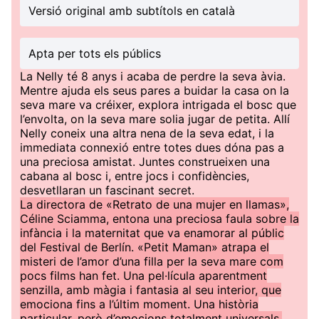
Versió original amb subtítols en català
Apta per tots els públics
La Nelly té 8 anys i acaba de perdre la seva àvia.
Mentre ajuda els seus pares a buidar la casa on la
seva mare va créixer, explora intrigada el bosc que
l’envolta, on la seva mare solia jugar de petita. Allí
Nelly coneix una altra nena de la seva edat, i la
immediata connexió entre totes dues dóna pas a
una preciosa amistat. Juntes construeixen una
cabana al bosc i, entre jocs i confidències,
desvetllaran un fascinant secret.
La directora de «Retrato de una mujer en llamas»,
Céline Sciamma, entona una preciosa faula sobre la
infància i la maternitat que va enamorar al públic
del Festival de Berlín. «Petit Maman» atrapa el
misteri de l’amor d’una filla per la seva mare com
pocs films han fet. Una pel·lícula aparentment
senzilla, amb màgia i fantasia al seu interior, que
emociona fins a l’últim moment. Una història
particular, però d’emocions totalment universals.