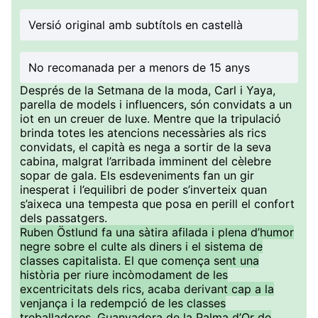
Versió original amb subtítols en castellà
No recomanada per a menors de 15 anys
Després de la Setmana de la moda, Carl i Yaya,
parella de models i influencers, són convidats a un
iot en un creuer de luxe. Mentre que la tripulació
brinda totes les atencions necessàries als rics
convidats, el capità es nega a sortir de la seva
cabina, malgrat l’arribada imminent del cèlebre
sopar de gala. Els esdeveniments fan un gir
inesperat i l’equilibri de poder s’inverteix quan
s’aixeca una tempesta que posa en perill el confort
dels passatgers.
Ruben Östlund fa una sàtira afilada i plena d’humor
negre sobre el culte als diners i el sistema de
classes capitalista. El que comença sent una
història per riure incòmodament de les
excentricitats dels rics, acaba derivant cap a la
venjança i la redempció de les classes
treballadores. Guanyadora de la Palma d’Or de