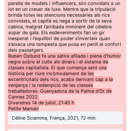
parella de models i influencers, són convidats a un
iot en un creuer de luxe. Mentre que la tripulació
brinda totes les atencions necessàries als rics
convidats, el capità es nega a sortir de la seva
cabina, malgrat l’arribada imminent del cèlebre
sopar de gala. Els esdeveniments fan un gir
inesperat i l’equilibri de poder s’inverteix quan
s’aixeca una tempesta que posa en perill el confort
dels passatgers.
Ruben Östlund fa una sàtira afilada i plena d’humor
negre sobre el culte als diners i el sistema de
classes capitalista. El que comença sent una
història per riure incòmodament de les
excentricitats dels rics, acaba derivant cap a la
venjança i la redempció de les classes
treballadores. Guanyadora de la Palma d’Or de
Cannes 2022.
Divendres 14 de juliol, 21:45 h
Petite Maman
Céline Sciamma, França, 2021, 72 min.