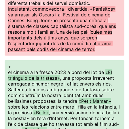
diferents treballs del servei domèstic.
Inquietant, commovedora i divertida. «Parásitos»
va arrasar als Oscars i al Festival de cinema de
Cannes. Bong Joon-ho presenta una crítica al
sistema de classes capitalista sud-coreà, que ens
ressona molt familiar. Una de les pel·lícules més
importants dels últims anys, que sorprèn
l’espectador jugant des de la comèdia al drama,
passant pels codis del cinema de terror.
+
el cinema a la fresca 2023 a bord del iot de
«El
triángulo de la tristeza»
, una proposta irreverent
carregada d’humor negre i afilat envers els rics.
Saltem a ficcions amb granets de fantasia sobre
com construïm la nostra identitat amb dues
bellíssimes propostes: la tendra
«Petit Maman»
sobre les relacions entre mare i filla en la infància, i
la preciosa
«Belle»
, una versió anime de «La bella i
la bèstia» en l’era d’Internet. Per tancar, tornem a
l’eix de classe que ho travessa tot amb el film sud-