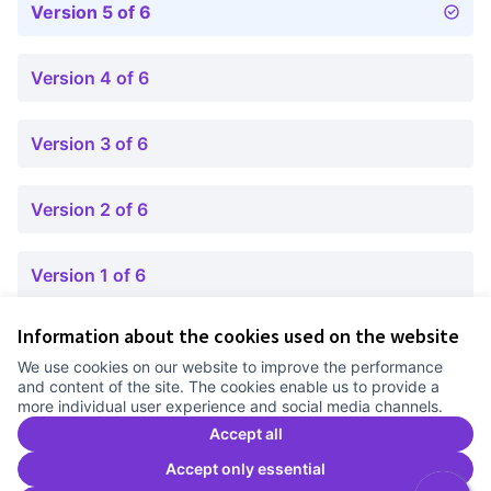
Version 5 of 6
Version 4 of 6
Version 3 of 6
Version 2 of 6
Version 1 of 6
Information about the cookies used on the website
Terms of Service
We use cookies on our website to improve the performance
Cookie settings
and content of the site. The cookies enable us to provide a
Comunitat Canòdrom at Facebook
(External link)
Comunitat Canòdrom at Instagram
(External link)
Comunitat Canòdrom at YouTube
(External link)
English
more individual user experience and social media channels.
Triar la llengua
Elegir el idioma
Choose language
Accept all
Accept only essential