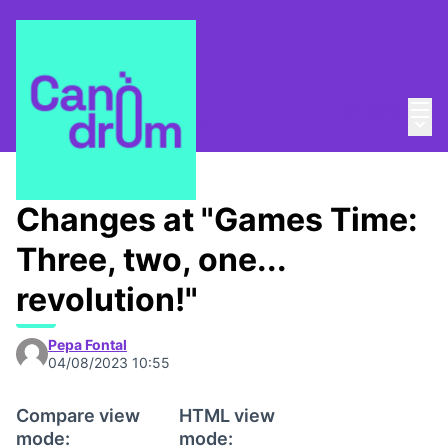
Mai
Log in
Main
About
/
Canòdrom Obert
Changes at "Games Time:
Three, two, one...
revolution!"
Pepa Fontal
04/08/2023 10:55
Compare view
HTML view
mode:
mode: