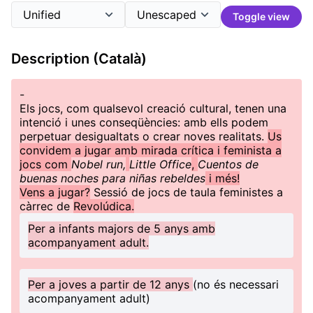
Toggle view
Description (Català)
-
Els jocs, com qualsevol creació cultural, tenen una
intenció i unes conseqüències: amb ells podem
perpetuar desigualtats o crear noves realitats.
Us
convidem a jugar amb mirada crítica i feminista a
jocs com
Nobel run,
Little Office
,
Cuentos de
buenas noches para niñas rebeldes
i més!
Vens a jugar?
Sessió de jocs de taula feministes a
càrrec de
Revolúdica.
Per a infants majors de 5 anys amb
acompanyament adult.
Per a joves a partir de 12 anys
(no és necessari
acompanyament adult)