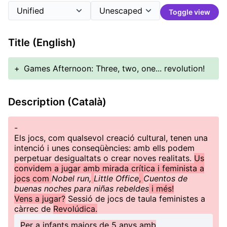
Toggle view
Title (English)
+
Games Afternoon: Three, two, one... revolution!
Description (Català)
-
Els jocs, com qualsevol creació cultural, tenen una
intenció i unes conseqüències: amb ells podem
perpetuar desigualtats o crear noves realitats.
Us
convidem a jugar amb mirada crítica i feminista a
jocs com
Nobel run,
Little Office
,
Cuentos de
buenas noches para niñas rebeldes
i més!
Vens a jugar?
Sessió de jocs de taula feministes a
càrrec de
Revolúdica.
Per a infants majors de 5 anys amb