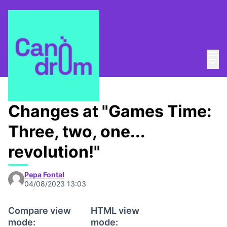
Mai
Log in
Main
About
/
Canòdrom Obert
Changes at "Games Time:
Three, two, one...
revolution!"
Pepa Fontal
04/08/2023 13:03
Compare view
HTML view
mode:
mode: