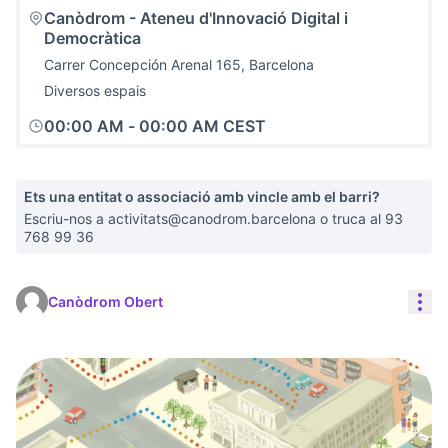
Canòdrom - Ateneu d'Innovació Digital i
Democràtica
Carrer Concepción Arenal 165, Barcelona
Diversos espais
00:00 AM
-
00:00 AM CEST
Ets una entitat o associació amb vincle amb el barri?
Escriu-nos a activitats@canodrom.barcelona o truca al 93
768 99 36
Con
Canòdrom Obert