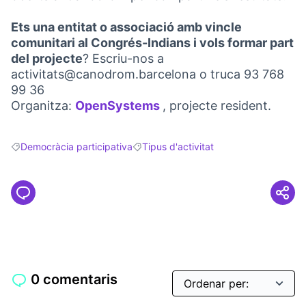
Ets una entitat o associació amb vincle
comunitari al Congrés-Indians i vols formar part
del projecte
? Escriu-nos a
activitats@canodrom.barcelona o truca 93 768
99 36
Organitza:
OpenSystems
, projecte resident.
(Link externo)
Democràcia participativa
Tipus d'activitat
Resultats en filtrar per: Democràcia participativa
Resultats en filtrar per: Tipus d'activita
0 comentaris