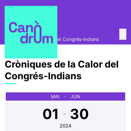
Menú
Entra
Canòdrom Obert
/
Menú 
Cròniques de la Calor del Congrés-Indians
Cròniques de la Calor del
Congrés-Indians
MAI
JUN
-
01
30
-
2024