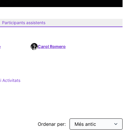
Participants assistents
e
Carol Romero
 Activitats
ticipativa
filtrar per: Jornades i Activitats
Ordenar per: