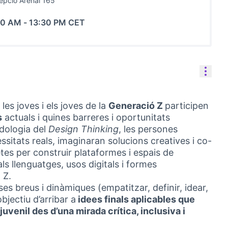
pció Arenal 165
30 AM
-
13:30 PM CET
Cont
es joves i els joves de la
Generació Z
participen
s
actuals i quines barreres i oportunitats
dologia del
Design Thinking
, les persones
ssitats reals, imaginaran solucions creatives i co-
es per construir plataformes i espais de
als llenguatges, usos digitals i formes
 Z.
ases breus i dinàmiques (empatitzar, definir, idear,
bjectiu d’arribar a
idees finals aplicables que
 juvenil des d’una mirada crítica, inclusiva i