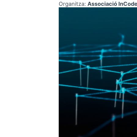
Organitza:
Associació InCod