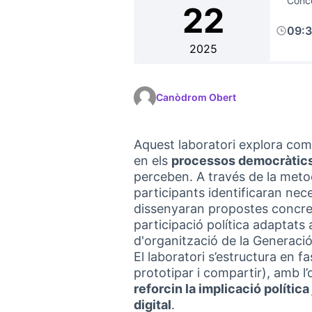
Conce
22
09:
2025
Canòdrom Obert
Aquest laboratori explora com l
en els
processos democràtic
perceben. A través de la meto
participants identificaran nece
dissenyaran propostes concret
participació política adaptats 
d'organització de la Generació
El laboratori s’estructura en f
prototipar i compartir), amb l’o
reforcin la implicació política
digital
.