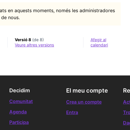
itats en aquests moments, només les administradores
 de nous.
Versió 8
(de 8)
Afegir al
veure altres versions
calendari
El meu compte
Re
Decidim
Comunitat
Crea un compte
Act
Agenda
Entra
Tr
Participa
Da