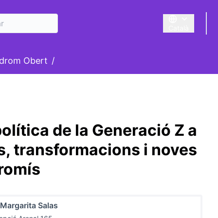
Català
Triar la llengua
suari
drom Obert
/
olítica de la Generació Z a
s, transformacions i noves
romís
 Margarita Salas