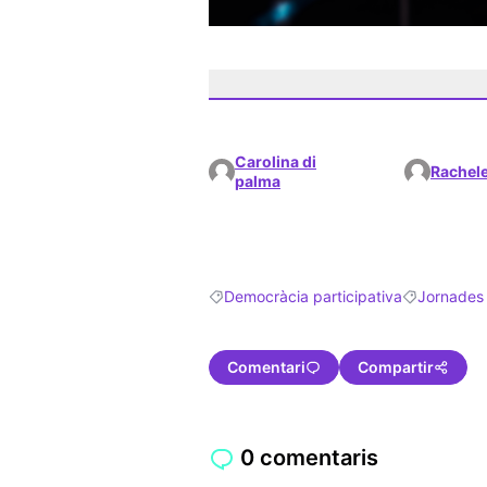
Carolina di
Rachel
palma
Democràcia participativa
Jornades i
Resultats en filtrar per: Democràcia par
Resultats en 
Comentari
Compartir
0 comentaris