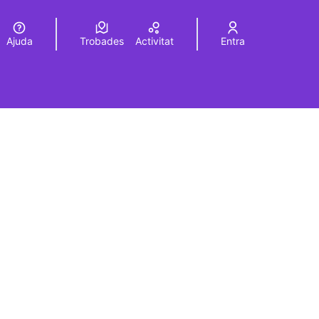
Ajuda
Trobades
Activitat
Entra
Elegir el idioma
Choose language