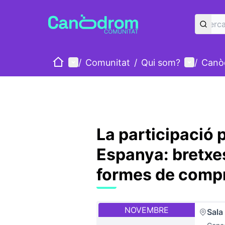
Inici
Menú principal
Menú d'u
/
Comunitat
/
Qui som?
/
Canò
La participació p
Espanya: bretxe
formes de comp
NOVEMBRE
Sala