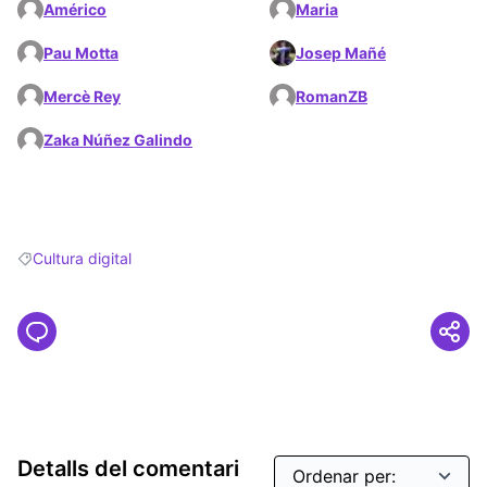
Américo
Maria
Pau Motta
Josep Mañé
Mercè Rey
RomanZB
Zaka Núñez Galindo
Cultura digital
Resultats en filtrar per: Cultura digital
Detalls del comentari