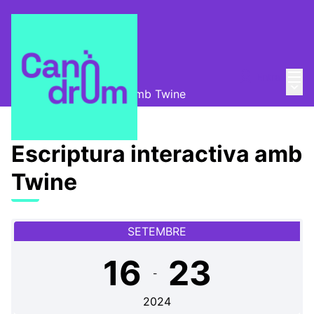
Menú
Entra
Escola Canòdrom
/
Menú 
Escriptura interactiva amb Twine
Escriptura interactiva amb
Twine
SETEMBRE
16
23
-
2024