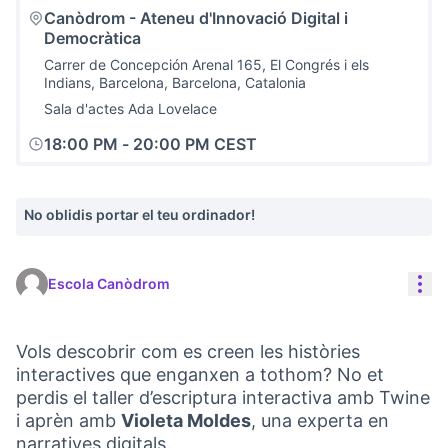
Canòdrom - Ateneu d'Innovació Digital i
Democràtica
Carrer de Concepción Arenal 165, El Congrés i els
Indians, Barcelona, Barcelona, Catalonia
Sala d'actes Ada Lovelace
18:00 PM
-
20:00 PM CEST
No oblidis portar el teu ordinador!
Con
Escola Canòdrom
Vols descobrir com es creen les històries
interactives que enganxen a tothom? No et
perdis el taller d’escriptura interactiva amb Twine
i aprèn amb
Violeta Moldes
, una experta en
narratives digitals.