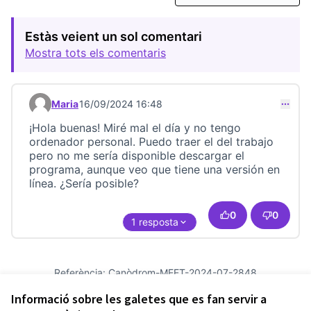
Estàs veient un sol comentari
Mostra tots els comentaris
Maria
16/09/2024 16:48
Comentari 23390
¡Hola buenas! Miré mal el día y no tengo
ordenador personal. Puedo traer el del trabajo
pero no me sería disponible descargar el
programa, aunque veo que tiene una versión en
línea. ¿Sería posible?
0
0
1 resposta
Referència: Canòdrom-MEET-2024-07-2848
Versió 13
(de 13)
veure altres versions
Informació sobre les galetes que es fan servir a
Afegir al calendari