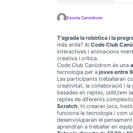
Escola Canòdrom
T’agrada la robòtica i la prog
més enllà? Al
Code Club Can
interactives i animacions ment
creativa i crítica.
Code Club Canòdrom
és una
a
tecnologia per a
joves entre 9
Les participants treballaran c
creativitat, la col·laboració i l
basades en reptes, utilitzem l
reptes de diferents complexit
Scratch
, hi crearan jocs, his
funciona la tecnologia i com ut
desenvoluparan el pensament cr
aprendran a treballar en equi