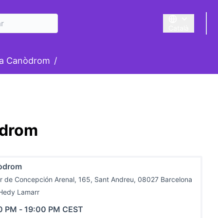
Català
Triar la llengua
suari
la Canòdrom
/
òdrom
òdrom
r de Concepción Arenal, 165, Sant Andreu, 08027 Barcelona
 Hedy Lamarr
0 PM
-
19:00 PM CEST