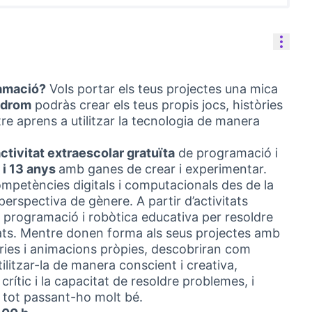
Cont
ramació?
Vols portar els teus projectes una mica
òdrom
podràs crear els teus propis jocs, històries
re aprens a utilitzar la tecnologia de manera
ctivitat extraescolar gratuïta
de programació i
 i 13 anys
amb ganes de crear i experimentar.
ompetències digitals i computacionals des de la
a perspectiva de gènere. A partir d’activitats
a programació i robòtica educativa per resoldre
ats. Mentre donen forma als seus projectes amb
tòries i animacions pròpies, descobriran com
ilitzar-la de manera conscient i creativa,
ític i la capacitat de resoldre problemes, i
p tot passant-ho molt bé.