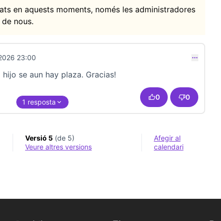
itats en aquests moments, només les administradores
 de nous.
2026 23:00
 hijo se aun hay plaza. Gracias!
0
0
1 resposta
Versió 5
(de 5)
Afegir al
veure altres versions
calendari