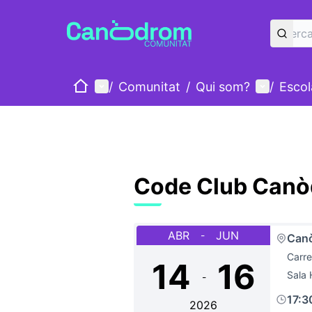
Inici
Menú principal
Menú d'u
/
Comunitat
/
Qui som?
/
Esco
Code Club Can
ABR
JUN
-
Can
Carre
14
16
Sala
-
17:3
2026