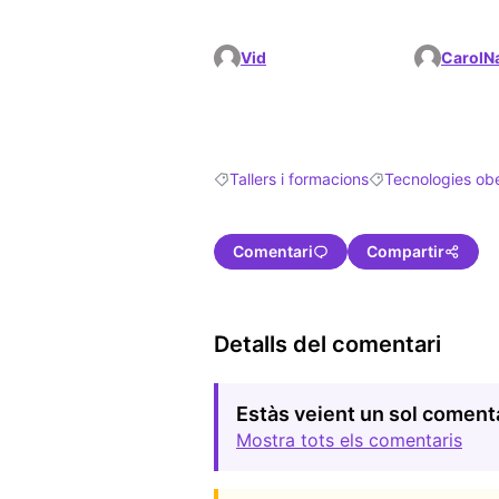
Vid
CarolN
Tallers i formacions
Tecnologies ob
Resultats en filtrar per: Tallers i formac
Resultats en filtr
Comentari
Compartir
Detalls del comentari
Estàs veient un sol coment
Mostra tots els comentaris