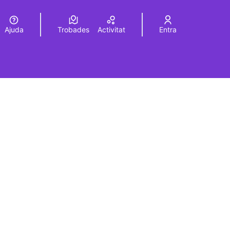
Ajuda
Trobades
Activitat
Entra
Elegir el idioma
Choose language