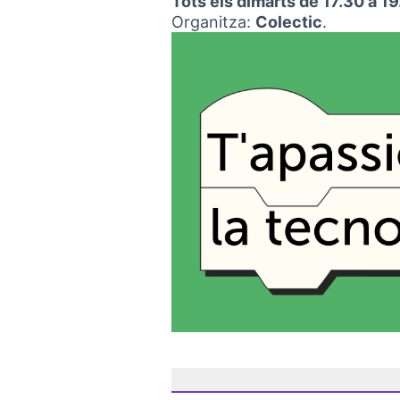
Tots els dimarts de 17.30 a 19
Organitza:
Colectic
.