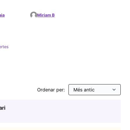
aia
Miriam B
ertes
ions
ar per: Tecnologies obertes
Ordenar per:
ari