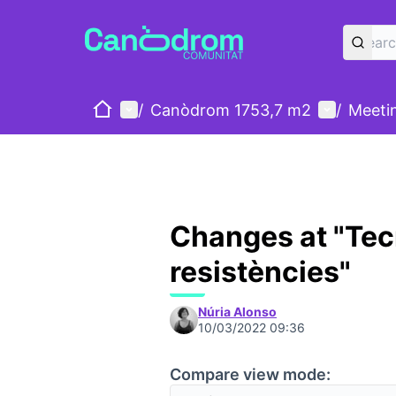
Home
Main menu
User men
/
Canòdrom 1753,7 m2
/
Meeti
Changes at "Tecn
resistències"
Núria Alonso
10/03/2022 09:36
Compare view mode: