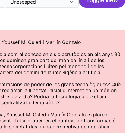
Toggle view
 Youssef M. Ouled i Marilín Gonzalo
e a com el concebien els ciberutòpics en els anys 90.
es dominen gran part del món en línia i de les
tecnocorporacions lluiten pel monopoli de les
rera del domini de la intel·ligència artificial.
ntracions de poder de les grans tecnològiques? Què
 reclamar la llibertat inicial d’Internet en un món on
stre dia a dia? Podria la tecnologia blockchain
centralitzat i democràtic?
a, Youssef M. Ouled i Marilín Gonzalo exploren
esent i futur proper, en el context de transformació
 a la societat des d'una perspectiva democràtica.