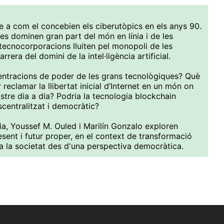
e a com el concebien els ciberutòpics en els anys 90.
es dominen gran part del món en línia i de les
tecnocorporacions lluiten pel monopoli de les
rera del domini de la intel·ligència artificial.
ntracions de poder de les grans tecnològiques? Què
 reclamar la llibertat inicial d’Internet en un món on
stre dia a dia? Podria la tecnologia blockchain
centralitzat i democràtic?
a, Youssef M. Ouled i Marilín Gonzalo exploren
esent i futur proper, en el context de transformació
 a la societat des d'una perspectiva democràtica.