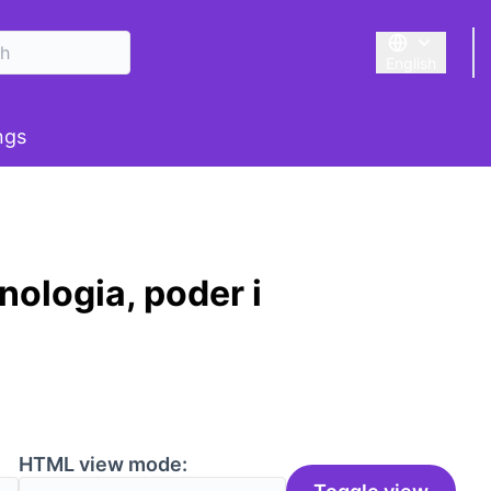
English
Triar la llengu
u
ngs
ologia, poder i
HTML view mode: