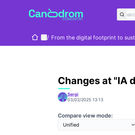
Home
Main menu
/
From the digital footprint to susta
Changes at "IA 
Sergi
03/02/2025 13:13
Compare view mode: