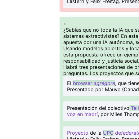
Llisterri y Felix Freitag. Presenc
+
¿Sabías que no toda la IA que 
sistemas extractivistas? En est
apuesta por una IA autónoma, 
Usando modelos abiertos y loca
esta propuesta ofrece un ejemp
responsabilidad y justicia social
Habrá tres presentaciones de p
preguntas. Los proyectos que s
El
browser
agregore
, que tie
Presentado por Mauve (Canadá)
Presentación del colectivo
Te 
voz en maorí
, por Miles Thomp
Proyecto
de la
UPC
de
federat