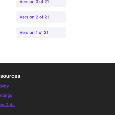
Version 3 of 21
Version 2 of 21
Version 1 of 21
sources
ivity
etings
en Data