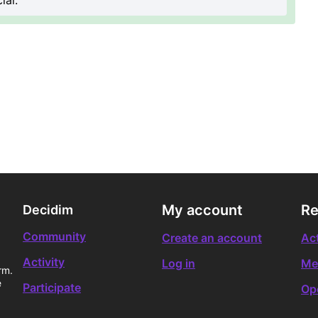
ial.
My account
Re
Decidim
Community
Create an account
Act
Activity
Log in
Me
rm.
e
Participate
Op