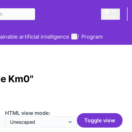
English
Triar la llengu
User menu
inable artificial intelligence
/
Program
de Km0"
HTML view mode:
Toggle view