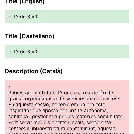
Title (English)
+
IA de Km0
Title (Castellano)
+
IA de Km0
Description (Català)
-
Sabies que no tota la IA que es crea depèn de
grans corporacions o de sistemes extractivistes?
En aquesta sessió, coneixerem un projecte
inspirador que aposta per una IA autònoma,
sobirana i gestionada per les mateixes comunitats.
Fent servir models oberts i locals, sense
data
centers
ni infraestructura contaminant, aquesta