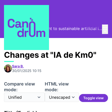
Mai
Log in
From the digital footprint to sustainable artificial intelligence
Main
/
Program
Changes at "IA de Km0"
Sara B.
30/01/2025 10:15
Compare view
HTML view
mode:
mode:
Toggle view