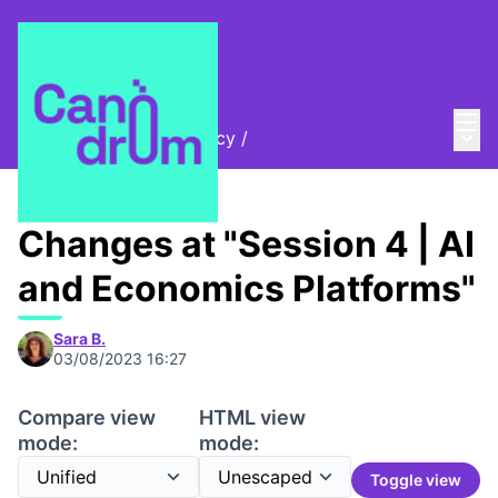
Mai
Log in
Main
AI, Rights and Democracy
/
Sessions
Changes at "Session 4 | AI
and Economics Platforms"
Sara B.
03/08/2023 16:27
Compare view
HTML view
mode:
mode:
Toggle view