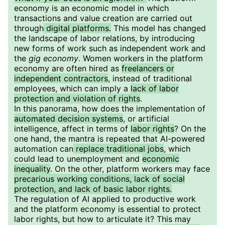
economy is an economic model in which
transactions and value creation are carried out
through
digital platforms.
This model has changed
the landscape of labor relations, by introducing
new forms of work such as independent work and
the
gig economy
. Women workers in the platform
economy are often hired as
freelancers or
independent contractors
, instead of traditional
employees, which can imply a
lack of labor
protection and violation of rights
.
In this panorama, how does the implementation of
automated decision systems
, or artificial
intelligence, affect in terms of
labor rights
? On the
one hand, the mantra is repeated that AI-powered
automation can
replace traditional jobs
, which
could lead to unemployment and
economic
inequality
. On the other, platform workers may face
precarious working conditions, lack of social
protection, and lack of basic labor rights.
The regulation of AI applied to productive work
and the platform economy is essential to protect
labor rights, but how to articulate it? This may