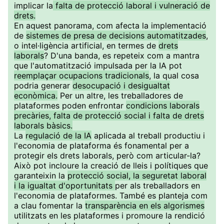
implicar la
falta de protecció laboral i vulneració de
drets.
En aquest panorama, com afecta la implementació
de
sistemes de presa de decisions automatitzades
,
o intel·ligència artificial, en termes de
drets
laborals
? D'una banda, es repeteix com a mantra
que l'automatització impulsada per la IA pot
reemplaçar ocupacions tradicionals
, la qual cosa
podria generar
desocupació i desigualtat
econòmica.
Per un altre, les treballadores de
plataformes poden enfrontar
condicions laborals
precàries, falta de protecció social i falta de drets
laborals bàsics.
La
regulació de la IA
aplicada al treball productiu i
l'economia de plataforma és fonamental per a
protegir els drets laborals, però com articular-la?
Això pot incloure la creació de lleis i polítiques que
garanteixin la
protecció social, la seguretat laboral
i la igualtat d'oportunitats
per als treballadors en
l'economia de plataformes. També es planteja com
a clau fomentar la
transparència en els algorismes
utilitzats en les plataformes i promoure la rendició