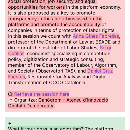
social protection, job security and equal
opportunities for workers
in the platform economy.
It is also proposed as a key to promote
transparency in the algorithms used on the
platforms and promote the accountability
of
companies in terms of protection of labor rights.
In this session we count with
Anna Ginès Fabrellas
,
professor of the Department of Law at ESADE and
director of the Institute of Labor Studies,
Sergi
Cutillas
, economist specializing in competition
policy, digitization and strategic consulting,
member of the Observatory of Labour, Algorithm,
and Society (Observatori TAS), and
Daniel Cruz
Fuentes
, Responsible for Analysis and Digital
Transformation of CCOO Catalonia.
📺
Retrieve the session here
📌 Organitza:
Canòdrom - Ateneu d'Innovació
Digital i Democràtica
+
What if your boss is an aglorithm?
The platform