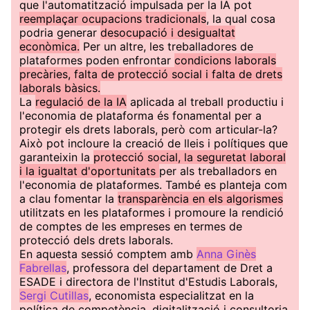
que l'automatització impulsada per la IA pot
reemplaçar ocupacions tradicionals
, la qual cosa
podria generar
desocupació i desigualtat
econòmica.
Per un altre, les treballadores de
plataformes poden enfrontar
condicions laborals
precàries, falta de protecció social i falta de drets
laborals bàsics.
La
regulació de la IA
aplicada al treball productiu i
l'economia de plataforma és fonamental per a
protegir els drets laborals, però com articular-la?
Això pot incloure la creació de lleis i polítiques que
garanteixin la
protecció social, la seguretat laboral
i la igualtat d'oportunitats
per als treballadors en
l'economia de plataformes. També es planteja com
a clau fomentar la
transparència en els algorismes
utilitzats en les plataformes i promoure la rendició
de comptes de les empreses en termes de
protecció dels drets laborals.
En aquesta sessió comptem amb
Anna Ginès
Fabrellas
, professora del departament de Dret a
ESADE i directora de l'Institut d'Estudis Laborals,
Sergi Cutillas
, economista especialitzat en la
política de competència, digitalització i consultoria