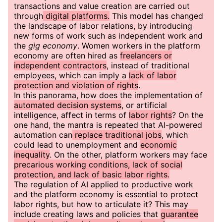
transactions and value creation are carried out
through
digital platforms.
This model has changed
the landscape of labor relations, by introducing
new forms of work such as independent work and
the
gig economy
. Women workers in the platform
economy are often hired as
freelancers or
independent contractors
, instead of traditional
employees, which can imply a
lack of labor
protection and violation of rights
.
In this panorama, how does the implementation of
automated decision systems
, or artificial
intelligence, affect in terms of
labor rights
? On the
one hand, the mantra is repeated that AI-powered
automation can
replace traditional jobs
, which
could lead to unemployment and
economic
inequality
. On the other, platform workers may face
precarious working conditions, lack of social
protection, and lack of basic labor rights.
The regulation of AI applied to productive work
and the platform economy is essential to protect
labor rights, but how to articulate it? This may
include creating laws and policies that
guarantee