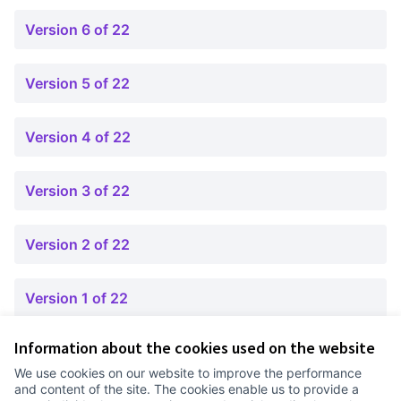
Version 6 of 22
Version 5 of 22
Version 4 of 22
Version 3 of 22
Version 2 of 22
Version 1 of 22
Information about the cookies used on the website
Terms of Service
We use cookies on our website to improve the performance
Cookie settings
and content of the site. The cookies enable us to provide a
Comunitat Canòdrom at Facebook
(External link)
Comunitat Canòdrom at Instagram
(External link)
Comunitat Canòdrom at YouTube
(External link)
English