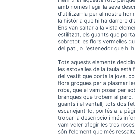
amb només llegir la seva desc
d'utilitzar-la per al nostre hom
la història que hi ha darrere d
Ens van saltar a la vista elem
estilitzat, els guants que port
sobretot les flors vermelles qu
del pati, o l'estenedor que hi 
Tots aquests elements decidim
les estovalles de la taula està
del vestit que porta la jove, c
flors grogues per a plasmar les
roba, que el vam posar per sob
branques que trobem al parc. Su
guants i el ventall, tots dos 
escanejant-lo, portés a la pà
trobar la descripció i més inf
vam voler afegir les tres roses
són l'element que més ressalta