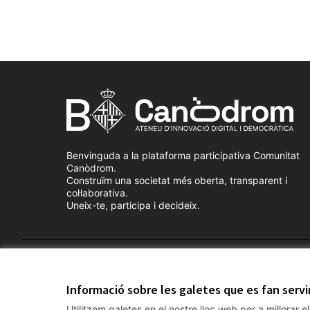
Benvinguda a la plataforma participativa Comunitat
Canòdrom.
Construïm una societat més oberta, transparent i
col·laborativa.
Uneix-te, participa i decideix.
Termes i condicions d'ús
Configuració de les galetes
Informació sobre les galetes que es fan serv
Utilitzem galetes en el nostre lloc web per a millorar 