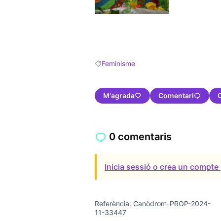
(Obrir en una pestanya nova)
Feminisme
Resultats en filtrar per: Feminisme
M'agrada
Comentari
0 comentaris
Inicia sessió o crea un compte 
Referència: Canòdrom-PROP-2024-
11-33447