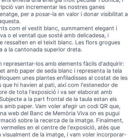
ripció van incrementar les nostres ganes
enatge, per a posar-la en valor i donar visibilitat a
'aquesta.
ents com el vestit blanc, summament elegant i
ava o el ventall que sosté amb delicadesa, i
e ressalten en el teixit blanc. Les flors grogues
ha a la cantonada superior dreta.
 representar-los amb elements fàcils d'adquirir:
 fet amb paper de seda blanc i representa la tela
ol·loquem unes plantes enfiladisses al costat de les
 que hi havien al pati, així com l'estenedor de
re de tota l'exposició i va ser elaborat amb
bjecte a la part frontal de la taula estan els
fets amb paper. Vam voler afegir un codi QR que,
gina web del Banc de Memòria Viva on es pugui
ormació sobre la recerca de la imatge. Finalment,
 vermelles en el centre de l'exposició, atès que
 visualment de la imatge, i vam voler incorporar-