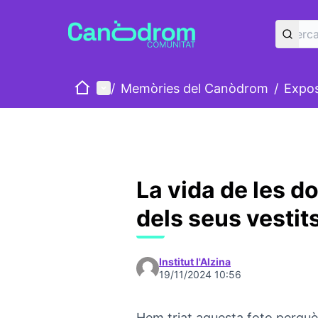
Inici
Menú principal
/
Memòries del Canòdrom
/
Exposi
La vida de les d
dels seus vestits
Institut l'Alzina
19/11/2024 10:56
Hem triat aquesta foto perquè 