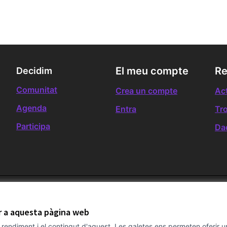
El meu compte
Re
Decidim
Comunitat
Crea un compte
Act
Agenda
Entra
Tr
Participa
Da
ir a aquesta pàgina web
el rendiment i el contingut d'aquest. Les galetes ens permeten oferir 