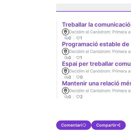
Treballar la comunicació
Decidim el Canòdrom: Primera a
0
1
Programació estable de 
Decidim el Canòdrom: Primera a
0
1
Espai per treballar com
Decidim el Canòdrom: Primera a
0
0
Mantenir una relació més
Decidim el Canòdrom: Primera a
0
2
Comentari
Compartir