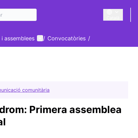
Català
Triar la llengua
Menú d'usuari
 i assemblees
/
Convocatòries
/
municació comunitària
òdrom: Primera assemblea
al