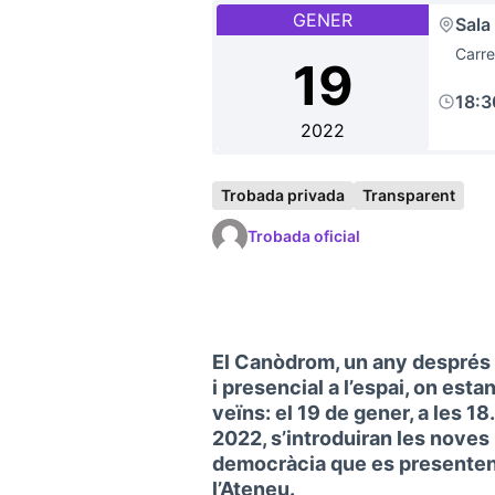
GENER
Sala
Carre
19
18:
2022
Trobada privada
Transparent
Trobada oficial
El Canòdrom, un any després d
i presencial a l’espai, on est
veïns: el 19 de gener, a les 18
2022, s’introduiran les noves
democràcia que es presenten a
l’Ateneu.