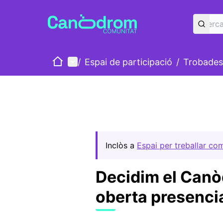
Inici
Menú principal
/
Espai de participació
/
Trobades
Inclòs a
Espai per treballar co
Decidim el Can
oberta presenci