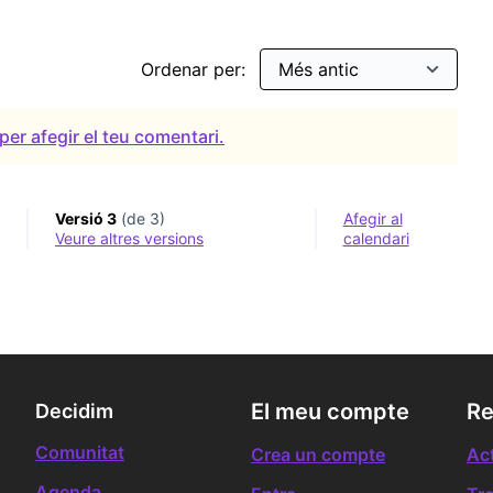
Ordenar per:
per afegir el teu comentari.
Versió 3
(de 3)
Afegir al
veure altres versions
calendari
El meu compte
Re
Decidim
Comunitat
Crea un compte
Act
Agenda