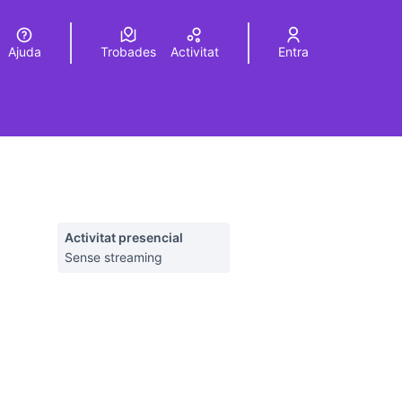
Ajuda
Trobades
Activitat
Entra
Elegir el idioma
Choose language
Activitat presencial
Sense streaming