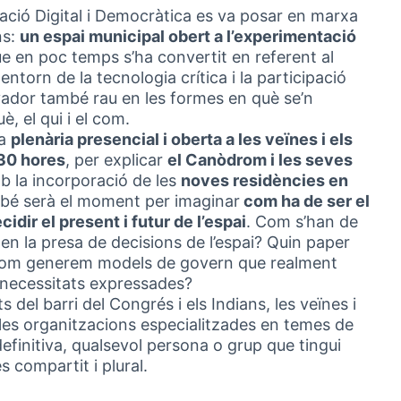
ació Digital i Democràtica es va posar en marxa
ns:
un espai municipal obert a l’experimentació
ue en poc temps s’ha convertit en referent al
 entorn de la tecnologia crítica i la participació
ovador també rau en les formes en què se’n
è, el qui i el com.
na
plenària presencial i oberta a les veïnes i els
.30 hores
, per explicar
el Canòdrom i les seves
mb la incorporació de les
noves residències en
é serà el moment per imaginar
com ha de ser el
dir el present i futur de l’espai
. Com s’han de
 en la presa de decisions de l’espai? Quin paper
? Com generem models de govern que realment
s necessitats expressades?
 del barri del Congrés i els Indians, les veïnes i
, les organitzacions especialitzades en temes de
 definitiva, qualsevol persona o grup que tingui
s compartit i plural.