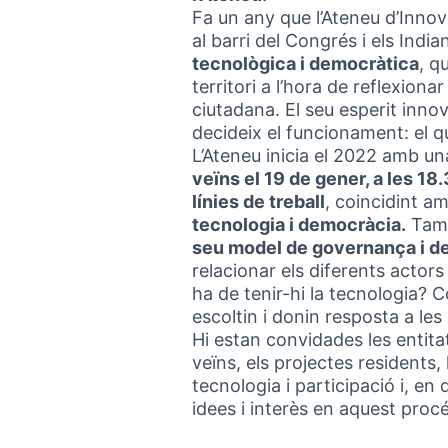
Fa un any que l’Ateneu d’Innov
al barri del Congrés i els India
tecnològica i democràtica
, q
territori a l’hora de reflexionar
ciutadana. El seu esperit inn
decideix el funcionament: el qu
L’Ateneu inicia el 2022 amb u
veïns el 19 de gener, a les 18
línies de treball
, coincidint a
tecnologia i democràcia.
Tamb
seu model de governança i deci
relacionar els diferents actors
ha de tenir-hi la tecnologia
escoltin i donin resposta a le
Hi estan convidades les entitats
veïns, els projectes residents
tecnologia i participació i, en
idees i interès en aquest procé