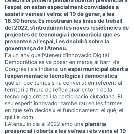
celebra la primera plenària oberta i presencial a
l’espai, on estan especialment convidades a
assistir veïnes i veïns: el 19 de gener, a les
18.30 hores. Es mostraran les línies de treball
del 2022, s’introduiran les noves residències de
projectes de tecnologia i democràcia que es
presenten a l’espai, i es decidirà sobre la
governança de l’Ateneu.
Fa un any que l’Ateneu d’Innovació Digital i
Democràtica es va posar en marxa al barri del
Congrés i els Indians:
un espai municipal obert a
l’experimentació tecnològica i democràtica
,
que en poc temps s’ha convertit en referent al
territori a l’hora de reflexionar entorn de la
tecnologia crítica i la participació ciutadana. El
seu esperit innovador també rau en les formes
en què se’n decideix el funcionament: el què, el
qui i el com.
L’Ateneu inicia el 2022 amb una
plenària
presencial i oberta a les veïnes i els veïns el 19