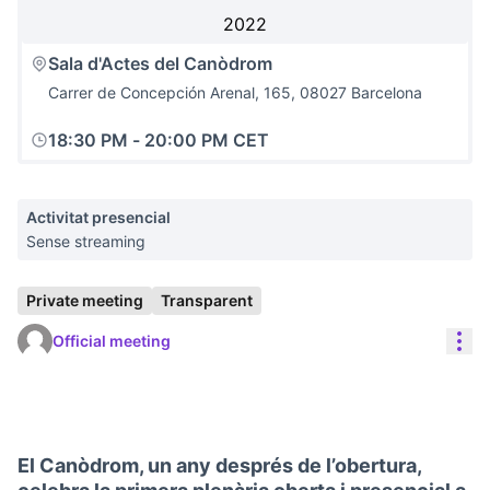
2022
Sala d'Actes del Canòdrom
Carrer de Concepción Arenal, 165, 08027 Barcelona
18:30 PM
-
20:00 PM CET
Activitat presencial
Sense streaming
Private meeting
Transparent
Res
Official meeting
El Canòdrom, un any després de l’obertura,