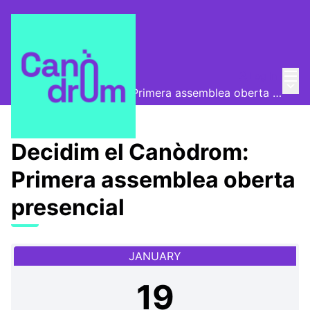
Mai
Log in
Convocatòries
/
Main
Decidim el Canòdrom: Primera assemblea oberta presencial
Decidim el Canòdrom:
Primera assemblea oberta
presencial
JANUARY
19