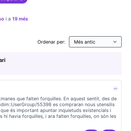
so
i a
19 més
Ordenar per:
ari
comentari 22979)
tmanes que falten forquilles. En aquest sentit, des de
idim::UserGroup/55398 es compraran nous utensilis
c que és important apuntar inquietuds existencials i
 hi havia forquilles, i ara falten forquilles, on són les