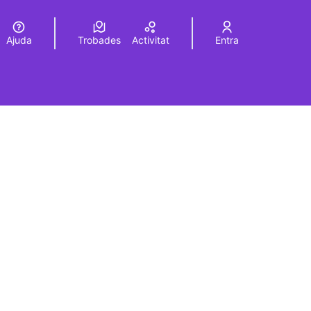
Ajuda
Trobades
Activitat
Entra
Elegir el idioma
Choose language
rols de recursos