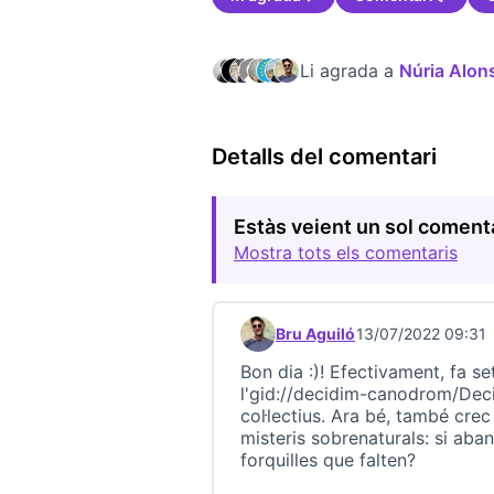
Li agrada a
Núria Alon
Detalls del comentari
Estàs veient un sol coment
Mostra tots els comentaris
Bru Aguiló
13/07/2022 09:31
Comentari 22984 (respon al 
Bon dia :)! Efectivament, fa se
l'gid://decidim-canodrom/Dec
col·lectius. Ara bé, també cre
misteris sobrenaturals: si abans
forquilles que falten?