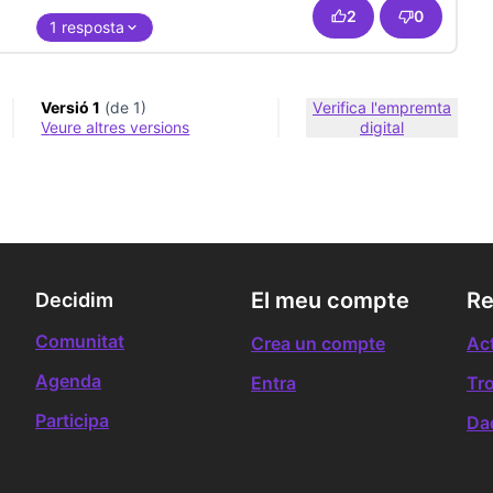
2
0
1 resposta
Versió 1
(de 1)
Verifica l'empremta
veure altres versions
digital
El meu compte
Re
Decidim
Comunitat
Crea un compte
Act
Agenda
Entra
Tr
Participa
Da