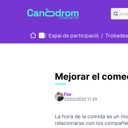
Inici
Menú principal
/
Espai de participació
/
Trobades
Mejorar el come
Pau
23/02/2022 11:20
La hora de la comida es un m
relacionarse con los compañe