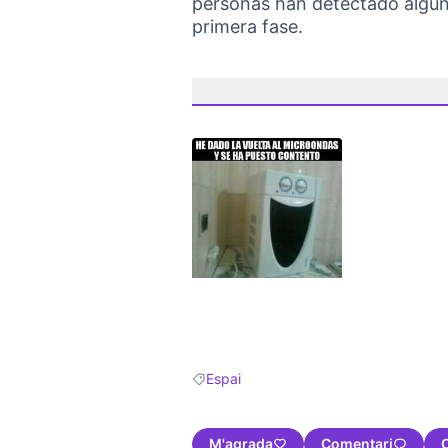
personas han detectado alguna
primera fase.
(Obrir en una pestanya nova)
Espai
Resultats en filtrar per: Espai
M'agrada
Comentari