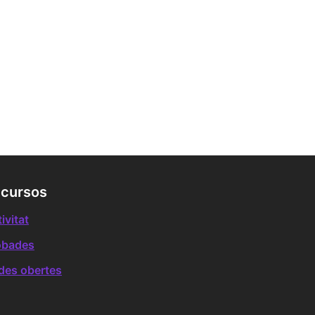
cursos
ivitat
obades
des obertes