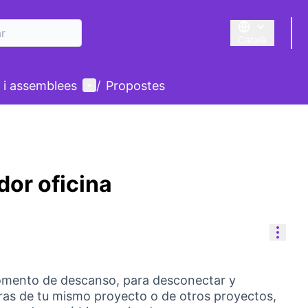
Català
Triar la llengua
Menú d'usuari
 i assemblees
/
Propostes
dor oficina
Cont
omento de descanso, para desconectar y
ras de tu mismo proyecto o de otros proyectos,