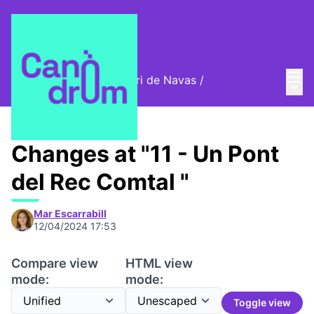
Mai
Log in
Cromos digitals del barri de Navas
/
Main
🦊 Digital stamps
Changes at "11 - Un Pont
del Rec Comtal "
Mar Escarrabill
12/04/2024 17:53
Compare view
HTML view
mode:
mode:
Toggle view