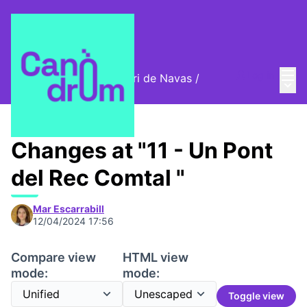
Mai
Log in
Cromos digitals del barri de Navas
/
Main
🦊 Digital stamps
Changes at "11 - Un Pont
del Rec Comtal "
Mar Escarrabill
12/04/2024 17:56
Compare view
HTML view
mode:
mode:
Toggle view