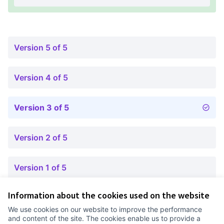
Version 5 of 5
Version 4 of 5
Version 3 of 5
Version 2 of 5
Version 1 of 5
Information about the cookies used on the website
Terms of Service
We use cookies on our website to improve the performance
Cookie settings
and content of the site. The cookies enable us to provide a
Comunitat Canòdrom at Facebook
(External link)
Comunitat Canòdrom at Instagram
(External link)
Comunitat Canòdrom at YouTube
(External link)