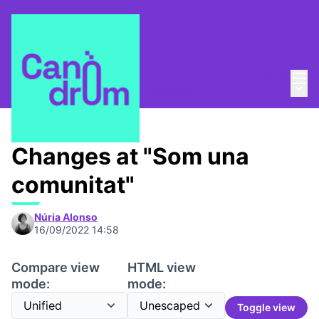
Mai
Log in
Main
Espais segurs
/
Decàleg i tasques
Changes at "Som una
comunitat"
Núria Alonso
16/09/2022 14:58
Compare view
HTML view
mode:
mode:
Toggle view