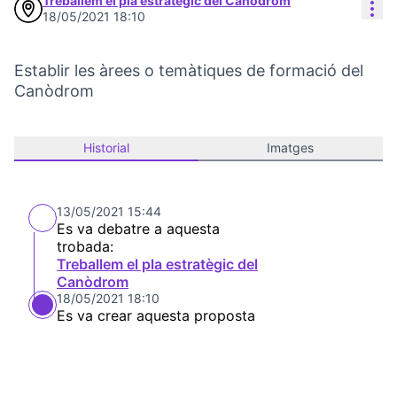
Treballem el pla estratègic del Canòdrom
Con
18/05/2021 18:10
Establir les àrees o temàtiques de formació del
Canòdrom
Historial
Imatges
13/05/2021 15:44
Es va debatre a aquesta
trobada:
Treballem el pla estratègic del
Canòdrom
18/05/2021 18:10
Es va crear aquesta proposta