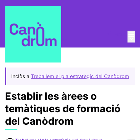
Menú
Entra
Menú 
Pla Estratègic
/
Propostes
Inclòs a
Treballem el pla estratègic del Canòdrom
Establir les àrees o
temàtiques de formació
del Canòdrom