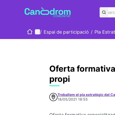
Home
Main menu
/
Espai de participació
/
Pla Estra
Oferta formativa
propi
Treballem el pla estratègic del 
18/05/2021 18:55
Oferta formativa especialitza