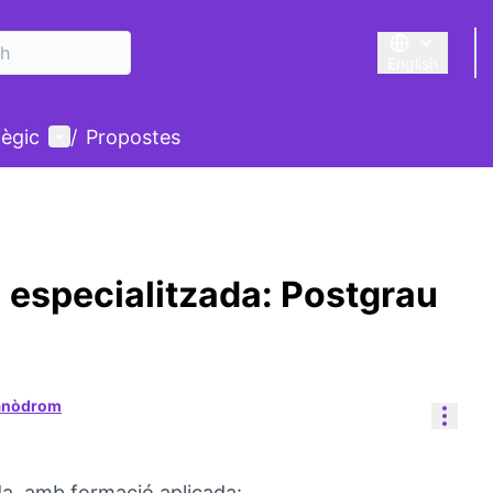
English
Triar la llengu
User menu
tègic
/
Propostes
 especialitzada: Postgrau
Canòdrom
Reso
da, amb formació aplicada: