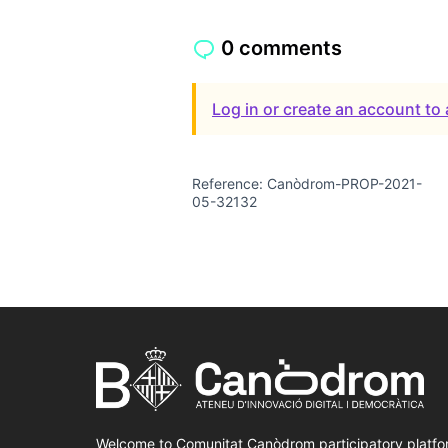
0 comments
Log in or create an account t
Reference: Canòdrom-PROP-2021-
05-32132
Welcome to Comunitat Canòdrom participatory platfo