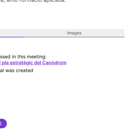
Images
ssed in this meeting:
l pla estratègic del Canòdrom
al was created
apacitació