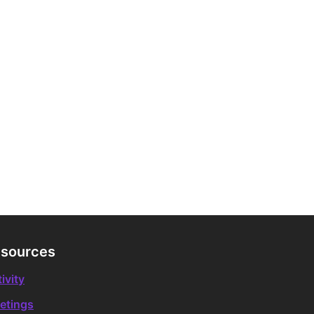
sources
ivity
etings