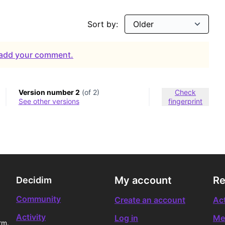
Sort by:
o add your comment.
Version number 2
(of 2)
Check
see other versions
fingerprint
My account
Re
Decidim
Community
Create an account
Act
Activity
Log in
Me
rm.