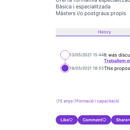
Bàsica i especialitzada
Màsters i/o postgraus propis
History
It was discu
13/05/2021 15:44
Treballem e
This propos
18/05/2021 18:55
5 anys
Formació i capacitació
Filter results for: 5 anys
Filter results for: Formació i c
Like
Comment
Share