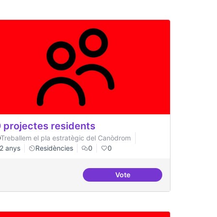
 projectes residents
Treballem el pla estratègic del Canòdrom
2 anys
Residències
0
0
Vote
ts
20 projectes residents