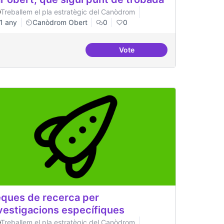
Treballem el pla estratègic del Canòdrom
1 any
Canòdrom Obert
0
0
Vote
Bar obert, que sigui punt de
ques de recerca per
vestigacions específiques
Treballem el pla estratègic del Canòdrom