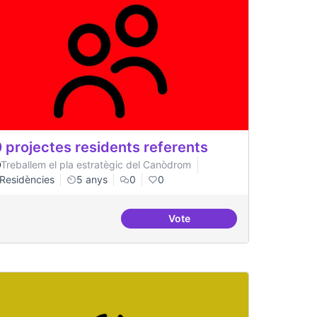
 projectes residents referents
Treballem el pla estratègic del Canòdrom
Residències
5 anys
0
0
Vote
acionals
30 projectes residents refer