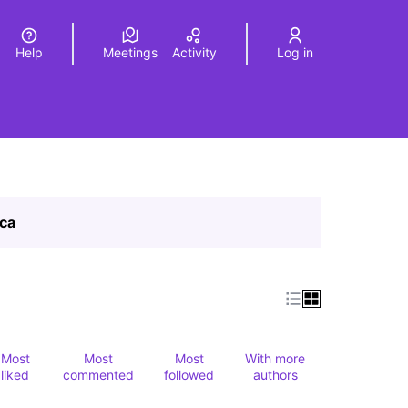
Help
Meetings
Activity
Log in
a
Elegir el idioma
Choose language
ica
Most
Most
Most
With more
liked
commented
followed
authors