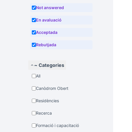
Not answered
En avaluació
Acceptada
Rebutjada
~ Categories
All
Canòdrom Obert
Residències
Recerca
Formació i capacitació