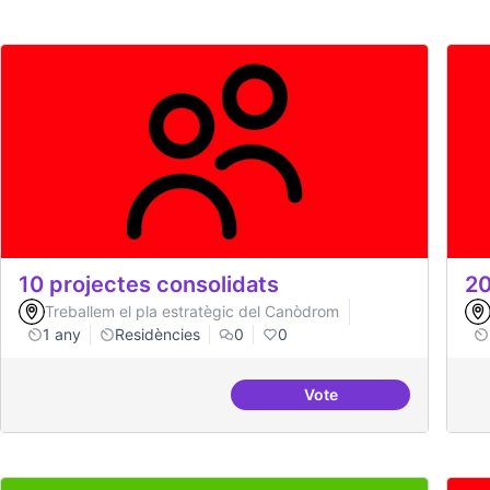
10 projectes consolidats
20
Treballem el pla estratègic del Canòdrom
1 any
Residències
0
0
Vote
10 projectes consolida