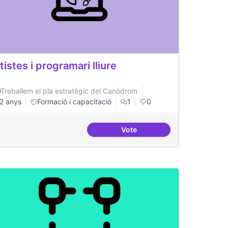
tistes i programari lliure
Treballem el pla estratègic del Canòdrom
2 anys
Formació i capacitació
1
0
Vote
nides i aterrades
Artistes i programari lliure