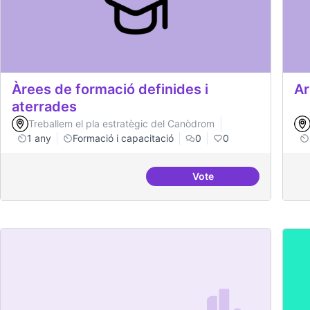
Àrees de formació definides i
Ar
aterrades
Treballem el pla estratègic del Canòdrom
1 any
Formació i capacitació
0
0
Vote
Àrees de formació defi