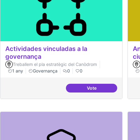
Actividades vinculadas a la
An
governança
ci
Treballem el pla estratègic del Canòdrom
1 any
Governança
0
0
Vote
Actividades vinculadas