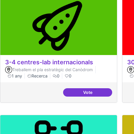
3-4 centres-lab internacionals
30
Treballem el pla estratègic del Canòdrom
1 any
Recerca
0
0
Vote
3-4 centres-lab intern