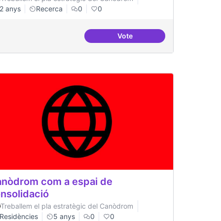
2 anys
Recerca
0
0
Vote
a
Beques de recerca per inves
nòdrom com a espai de
nsolidació
Treballem el pla estratègic del Canòdrom
Residències
5 anys
0
0