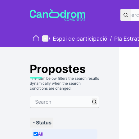
Home
Main menu
/
Espai de participació
/
Pla Estra
Propostes
The form below filters the search results
dynamically when the search
conditions are changed.
Status
All