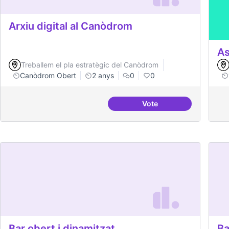
Arxiu digital al Canòdrom
As
Treballem el pla estratègic del Canòdrom
Canòdrom Obert
2 anys
0
0
Vote
Arxiu digital al Canòd
Bar obert i dinamitzat
Ba