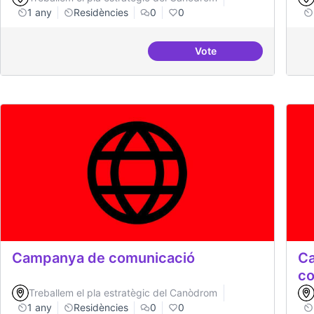
1 any
Residències
0
0
Vote
BBDD treballada i sòlid
Campanya de comunicació
Ca
co
Treballem el pla estratègic del Canòdrom
1 any
Residències
0
0