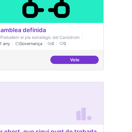
amblea definida
Treballem el pla estratègic del Canòdrom
1 any
Governança
0
0
Vote
rom
Asamblea definida
r obert, que sigui punt de trobada