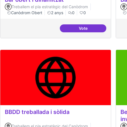
Treballem el pla estratègic del Canòdrom
Canòdrom Obert
2 anys
0
0
Vote
Bar obert i dinamitzat
BBDD treballada i sòlida
Be
in
Treballem el pla estratègic del Canòdrom