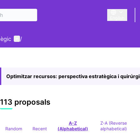
English
Triar la llengu
User menu
tègic
/
Optimitzar recursos: perspectiva estratègica i quirúrg
113 proposals
A-Z
Z-A (Reverse
Random
Recent
(Alphabetical)
alphabetical)