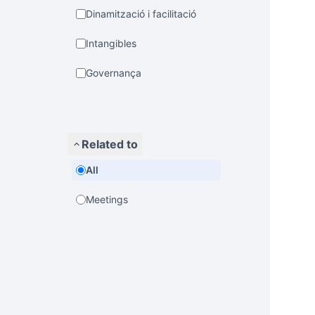
Dinamització i facilitació
Intangibles
Governança
Related to
All
Meetings