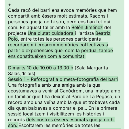
+
Cada racó del barri ens evoca memòries que hem
compartit amb éssers molt estimats. Racons i
persones que ja no hi són, però ens han fet qui
som. En aquest taller amb la
Belén Jiménez
del
projecte
Una ciutat cuidadora
i l'artista
Beatriz
Polo
, entre totes les persones participants
recordarem i crearem memòries col·lectives a
partir d'experiències que, com la pèrdua, també
ens constitueixen com a comunitat.
Dimarts 10 de 10.00 a 13.00 h
(Sala Margarita
Salas, 1r pis)
Sessió 1 – Refotografia o meta-fotografia del barri
Una fotografia amb una amiga amb la qual
acostumaves a venir al Canòdrom, una imatge amb
un familiar que t'ha deixat al Parc de La Pegaso, un
record amb una veïna amb la que et trobaves cada
dia quan baixaves a comprar el pa... En la primera
sessió localitzem i visibilitzem les històries i
records
dels nostres éssers estimats que ja no hi
són.
Escoltarem les memòries de totes les