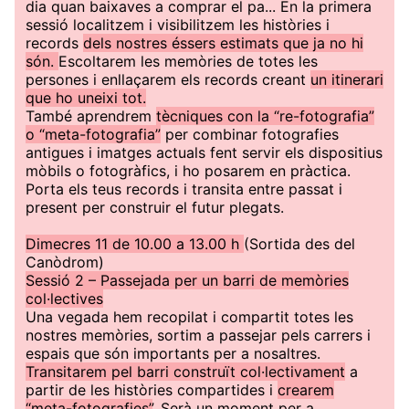
dia quan baixaves a comprar el pa... En la primera
sessió localitzem i visibilitzem les històries i
records
dels nostres éssers estimats que ja no hi
són.
Escoltarem les memòries de totes les
persones i enllaçarem els records creant
un itinerari
que ho uneixi tot.
També aprendrem
tècniques con la “re-fotografia”
o “meta-fotografia”
per combinar fotografies
antigues i imatges actuals fent servir els dispositius
mòbils o fotogràfics, i ho posarem en pràctica.
Porta els teus records i transita entre passat i
present per construir el futur plegats.
Dimecres 11 de 10.00 a 13.00 h
(Sortida des del
Canòdrom)
Sessió 2 – Passejada per un barri de memòries
col·lectives
Una vegada hem recopilat i compartit totes les
nostres memòries, sortim a passejar pels carrers i
espais que són importants per a nosaltres.
Transitarem pel barri construït col·lectivament
a
partir de les històries compartides i
crearem
“meta-fotografies”
. Serà un moment per a