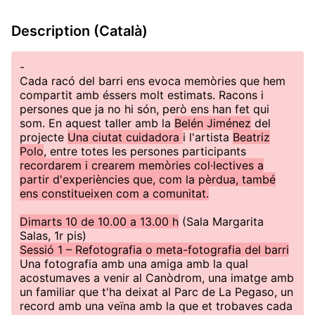
Description (Català)
-
Cada racó del barri ens evoca memòries que hem
compartit amb éssers molt estimats. Racons i
persones que ja no hi són, però ens han fet qui
som. En aquest taller amb la
Belén Jiménez
del
projecte
Una ciutat cuidadora
i l'artista
Beatriz
Polo
, entre totes les persones participants
recordarem i crearem memòries col·lectives a
partir d'experiències que, com la pèrdua, també
ens constitueixen com a comunitat.
Dimarts 10 de 10.00 a 13.00 h
(Sala Margarita
Salas, 1r pis)
Sessió 1 – Refotografia o meta-fotografia del barri
Una fotografia amb una amiga amb la qual
acostumaves a venir al Canòdrom, una imatge amb
un familiar que t'ha deixat al Parc de La Pegaso, un
record amb una veïna amb la que et trobaves cada