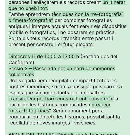
persones i enllaçarem els records creant
un itinerari
que ho uneixi tot.
També aprendrem
tècniques con la “re-fotografia”
o “meta-fotografia”
per combinar fotografies
antigues i imatges actuals fent servir els dispositius
mòbils o fotogràfics, i ho posarem en pràctica.
Porta els teus records i transita entre passat i
present per construir el futur plegats.
Dimecres 11 de 10.00 a 13.00 h
(Sortida des del
Canòdrom)
Sessió 2 – Passejada per un barri de memòries
col·lectives
Una vegada hem recopilat i compartit totes les
nostres memòries, sortim a passejar pels carrers i
espais que són importants per a nosaltres.
Transitarem pel barri construït col·lectivament
a
partir de les històries compartides i
crearem
“meta-fotografies”
. Serà un moment per a
compartir en directe les històries, possibilitant la
recollida de noves imatges i vivències.
ABANS DEL TALLER: Digitalitza els teus records