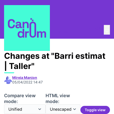
Mai
Log in
Main
Taula de Memòries
/
📆 Trobades
Changes at "Barri estimat
| Taller"
Mireia Manjon
05/04/2022 14:47
Compare view
HTML view
mode:
mode:
Toggle view