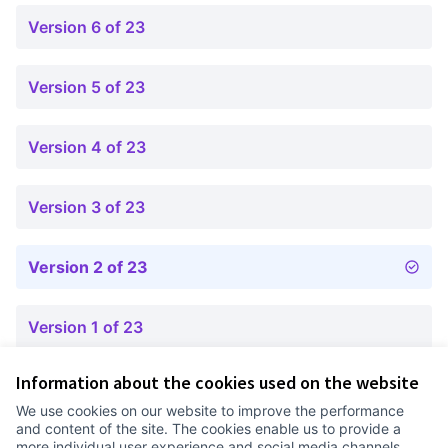
Version 6 of 23
Version 5 of 23
Version 4 of 23
Version 3 of 23
Version 2 of 23
Version 1 of 23
Information about the cookies used on the website
Terms of Service
We use cookies on our website to improve the performance
Cookie settings
and content of the site. The cookies enable us to provide a
Comunitat Canòdrom at Facebook
(External link)
Comunitat Canòdrom at Instagram
(External link)
Comunitat Canòdrom at YouTube
(External link)
English
more individual user experience and social media channels.
Triar la llengua
Elegir el idioma
Choose language