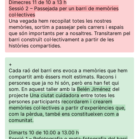
Dimecres 11 de 10 a 13 h
Sessió 2 – Passejada per un barri de memòries
col·lectives
Una vegada hem recopilat totes les nostres
memòries, sortim a passejar pels carrers i espais
que són importants per a nosaltres. Transitarem pel
barri construït col·lectivament a partir de les
històries compartides.
+
Cada raó del barri ens evoca a memòries que hem
compartit amb éssers molt estimats. Racons i
persones que ja no hi són, però ens han fet qui
som. En aquest taller amb la
Belén Jiménez
del
projecte
Una ciutat cuidadora
entre totes les
persones participants
recordarem i crearem
memòries col·lectives a partir d'experiències que,
com la pèrdua, també ens constitueixen com a
comunitat.
Dimarts 10 de 10.00 a 13.00 h
Sessió 1 – Refotografia o meta-fotografia del barri