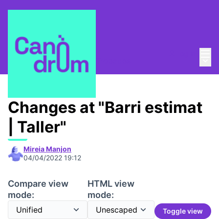
Mai
Log in
Main
Taula de Memòries
/
📆 Trobades
Changes at "Barri estimat
| Taller"
Mireia Manjon
04/04/2022 19:12
Compare view
HTML view
mode:
mode:
Toggle view