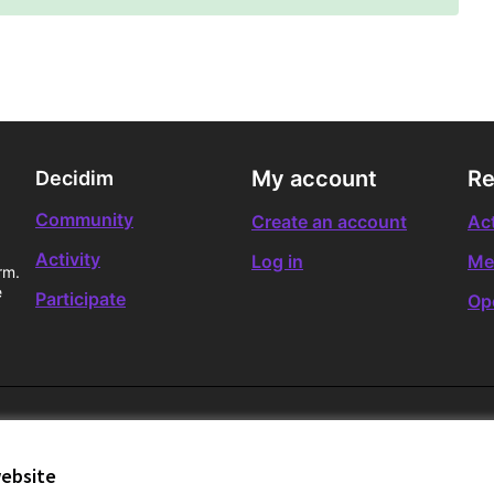
My account
Re
Decidim
Community
Create an account
Act
Activity
Log in
Me
rm.
e
Participate
Op
website