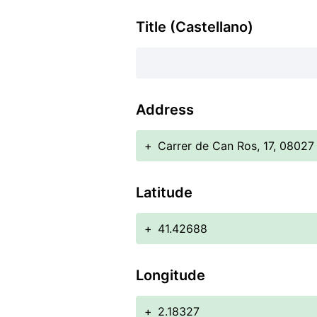
Title (Castellano)
Address
+
Carrer de Can Ros, 17, 08027
Latitude
+
41.42688
Longitude
+
2.18327