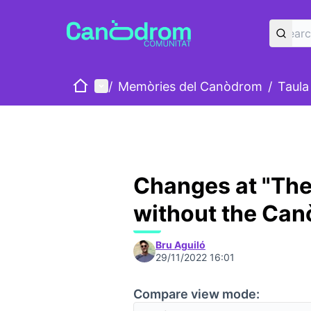
Home
Main menu
/
Memòries del Canòdrom
/
Taula
Changes at "Th
without the Ca
Bru Aguiló
29/11/2022 16:01
Compare view mode: