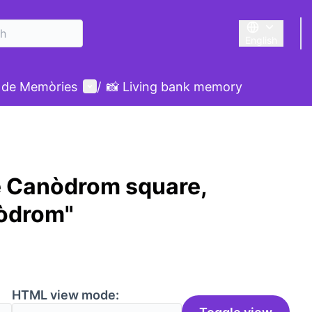
English
Triar la llengu
User menu
 de Memòries
/
📸 Living bank memory
e Canòdrom square,
nòdrom"
HTML view mode: