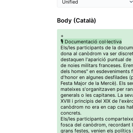
Body (Català)
+
🎙️ Documentació col·lectiva
Els/les participants de la docum
dona al canòdrom va ser discre
destaquen l'aparició puntual de
de noies militars franceses. Ere
dels homes" en esdeveniments fe
d'honor en algunes desfilades 
Festa Major de la Mercè). Els seu
mateixes s'organitzaven per rang
generals o les capitanes. La sev
XVIII i principis del XIX de l'ex
canòdrom no era en cap cas hab
concrets.
Els/les participants comparteix
fosca del canòdrom, recordant l
grans festes, venien els polítics