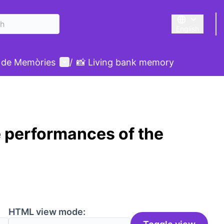
English
Triar la llengu
User menu
 de Memòries
/
📸 Living bank memory
 performances of the
HTML view mode: