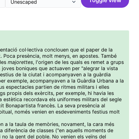
Toggle view
entació col·lectiva conclouen que el paper de la
t. Poca presència, molt menys, en apostes. També
 les
majorettes
, l'origen de les quals es remet a grups
n joves boniques que actuaven per "alegrar la vista
stius de la ciutat i acompanyaven a la guàrdia
(per exemple, acompanyaven a la Guàrdia Urbana a la
s espectacles partien de ritmes militars i elles
s propis dels exèrcits, per exemple, hi havia les
a estètica recordava els uniformes militars del segle
èrcit Bonapartista francès. La seva presència al
itual, només venien en esdeveniments festius molt
en a la taula de memòries, novament, la cara més
a diferència de classes ("en aquells moments de
 i no la gent del poble. No venien els veïns del