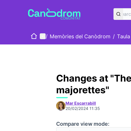
Home
Main menu
/
Memòries del Canòdrom
/
Taula
Changes at "The
majorettes"
Mar Escarrabill
20/02/2024 11:35
Compare view mode: