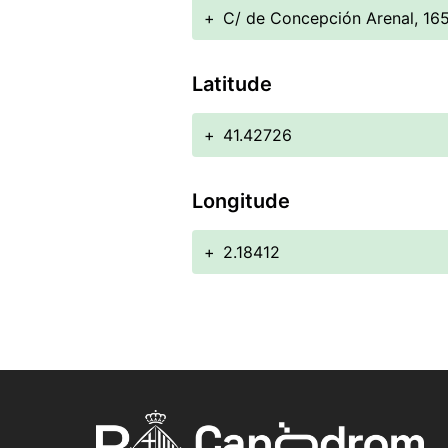
+
C/ de Concepción Arenal, 16
Latitude
+
41.42726
Longitude
+
2.18412