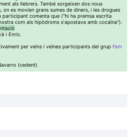
ctament als llebrers. També sorgeixen dos nous
s, on es movien grans sumes de diners, i les drogues
participant comenta que ("hi ha premsa escrita
 mostra com als hipòdroms s'apostava amb cocaïna").
entació
è i Enric.
ivament per veïns i veïnes participants del grup
Fem
Navarro (cedent)