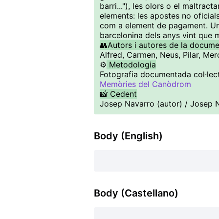
barri..."), les olors o el maltra
elements: les apostes no oficial
com a element de pagament. Un 
barcelonina dels anys vint que
👥Autors i autores de la docum
Alfred, Carmen, Neus, Pilar, Merc
⚙️
Metodologia
Fotografia documentada col·lect
Memòries del Canòdrom
📸 Cedent
Josep Navarro (autor) / Josep 
Body (English)
Body (Castellano)