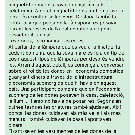
magnetòfon que els havien deixat per a la
celebració. Amb el magnetòfon es podien gravar i
després escoltar-se les veus. Destaca també la
petita olla que penja de la làmapara, es posava
durant les festes de Nadal i contenia un petit
pessebre il·luminat.
Les dones, l'economia i les cures
Al parlar de la làmpara que es veu a la imatge, la
cedent comenta que la seva mare es feia un tip de
cosir aquest tipus de làmpares per després vendre-
les. Arran d'aquest detall, es comença a conversar
sobre el rol de les dones en l'economia domèstica
guanyant diners a través de la infraestructura
d'economia submergida que hi havia en aquest
país. Una participant comenta que en l'economia
submergida les dones posaven la casa, calefacció,
la llum... i l'amo no havia de posar res! Segons en
quines tasques les criatures també ajudaven. Així
doncs, les dones cuidaven als més vells i als més
menuts i també cuidaven la casa i aportaven
diners.
Fixant-se en les vestimentes de les dones de la