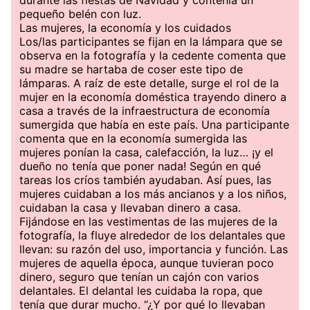
durante las fiestas de Navidad y contenía un
pequeño belén con luz.
Las mujeres, la economía y los cuidados
Los/las participantes se fijan en la lámpara que se
observa en la fotografía y la cedente comenta que
su madre se hartaba de coser este tipo de
lámparas. A raíz de este detalle, surge el rol de la
mujer en la economía doméstica trayendo dinero a
casa a través de la infraestructura de economía
sumergida que había en este país. Una participante
comenta que en la economía sumergida las
mujeres ponían la casa, calefacción, la luz… ¡y el
dueño no tenía que poner nada! Según en qué
tareas los críos también ayudaban. Así pues, las
mujeres cuidaban a los más ancianos y a los niños,
cuidaban la casa y llevaban dinero a casa.
Fijándose en las vestimentas de las mujeres de la
fotografía, la fluye alrededor de los delantales que
llevan: su razón del uso, importancia y función. Las
mujeres de aquella época, aunque tuvieran poco
dinero, seguro que tenían un cajón con varios
delantales. El delantal les cuidaba la ropa, que
tenía que durar mucho. “¿Y por qué lo llevaban