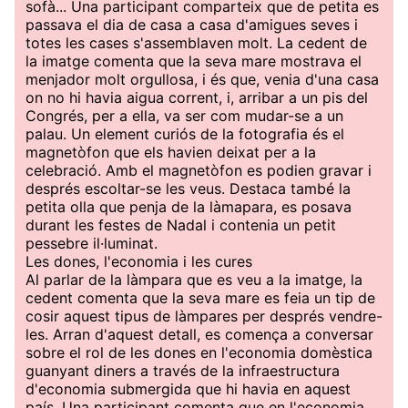
sofà... Una participant comparteix que de petita es
passava el dia de casa a casa d'amigues seves i
totes les cases s'assemblaven molt. La cedent de
la imatge comenta que la seva mare mostrava el
menjador molt orgullosa, i és que, venia d'una casa
on no hi havia aigua corrent, i, arribar a un pis del
Congrés, per a ella, va ser com mudar-se a un
palau. Un element curiós de la fotografia és el
magnetòfon que els havien deixat per a la
celebració. Amb el magnetòfon es podien gravar i
després escoltar-se les veus. Destaca també la
petita olla que penja de la làmapara, es posava
durant les festes de Nadal i contenia un petit
pessebre il·luminat.
Les dones, l'economia i les cures
Al parlar de la làmpara que es veu a la imatge, la
cedent comenta que la seva mare es feia un tip de
cosir aquest tipus de làmpares per després vendre-
les. Arran d'aquest detall, es comença a conversar
sobre el rol de les dones en l'economia domèstica
guanyant diners a través de la infraestructura
d'economia submergida que hi havia en aquest
país. Una participant comenta que en l'economia