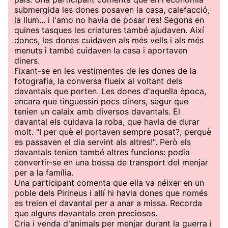
submergida les dones posaven la casa, calefacció,
la llum... i l'amo no havia de posar res! Segons en
quines tasques les criatures també ajudaven. Així
doncs, les dones cuidaven als més vells i als més
menuts i també cuidaven la casa i aportaven
diners.
Fixant-se en les vestimentes de les dones de la
fotografia, la conversa flueix al voltant dels
davantals que porten. Les dones d'aquella època,
encara que tinguessin pocs diners, segur que
tenien un calaix amb diversos davantals. El
davantal els cuidava la roba, que havia de durar
molt. "I per què el portaven sempre posat?, perquè
es passaven el dia servint als altres!". Però els
davantals tenien també altres funcions: podia
convertir-se en una bossa de transport del menjar
per a la família.
Una participant comenta que ella va néixer en un
poble dels Pirineus i allí hi havia dones que només
es treien el davantal per a anar a missa. Recorda
que alguns davantals eren preciosos.
Cria i venda d'animals per menjar durant la guerra i