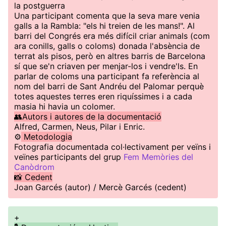
la postguerra
Una participant comenta que la seva mare venia
galls a la Rambla: "els hi treien de les mans!". Al
barri del Congrés era més difícil criar animals (com
ara conills, galls o coloms) donada l'absència de
terrat als pisos, però en altres barris de Barcelona
sí que se'n criaven per menjar-los i vendre'ls. En
parlar de coloms una participant fa referència al
nom del barri de Sant Andréu del Palomar perquè
totes aquestes terres eren riquíssimes i a cada
masia hi havia un colomer.
👥Autors i autores de la documentació
Alfred, Carmen, Neus, Pilar i Enric.
⚙️
Metodologia
Fotografia documentada col·lectivament per veïns i
veïnes participants del grup
Fem Memòries del
Canòdrom
📸 Cedent
Joan Garcés (autor) / Mercè Garcés (cedent)
+