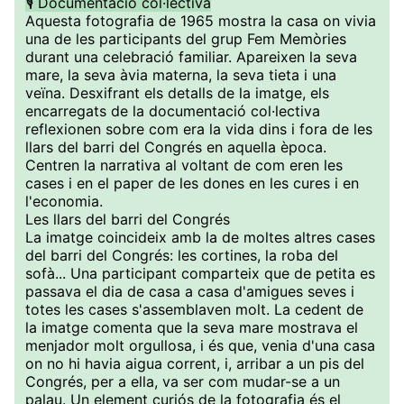
🎙️ Documentació col·lectiva
Aquesta fotografia de 1965 mostra la casa on vivia
una de les participants del grup Fem Memòries
durant una celebració familiar. Apareixen la seva
mare, la seva àvia materna, la seva tieta i una
veïna. Desxifrant els detalls de la imatge, els
encarregats de la documentació col·lectiva
reflexionen sobre com era la vida dins i fora de les
llars del barri del Congrés en aquella època.
Centren la narrativa al voltant de com eren les
cases i en el paper de les dones en les cures i en
l'economia.
Les llars del barri del Congrés
La imatge coincideix amb la de moltes altres cases
del barri del Congrés: les cortines, la roba del
sofà... Una participant comparteix que de petita es
passava el dia de casa a casa d'amigues seves i
totes les cases s'assemblaven molt. La cedent de
la imatge comenta que la seva mare mostrava el
menjador molt orgullosa, i és que, venia d'una casa
on no hi havia aigua corrent, i, arribar a un pis del
Congrés, per a ella, va ser com mudar-se a un
palau. Un element curiós de la fotografia és el