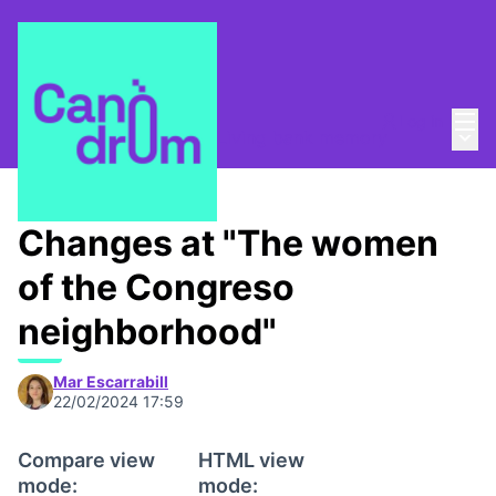
Mai
Log in
Main
Taula de Memòries
/
📸 Living bank memory
Changes at "The women
of the Congreso
neighborhood"
Mar Escarrabill
22/02/2024 17:59
Compare view
HTML view
mode:
mode: