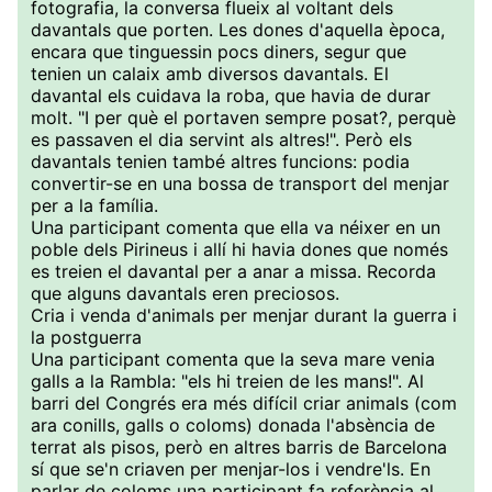
fotografia, la conversa flueix al voltant dels
davantals que porten. Les dones d'aquella època,
encara que tinguessin pocs diners, segur que
tenien un calaix amb diversos davantals. El
davantal els cuidava la roba, que havia de durar
molt. "I per què el portaven sempre posat?, perquè
es passaven el dia servint als altres!". Però els
davantals tenien també altres funcions: podia
convertir-se en una bossa de transport del menjar
per a la família.
Una participant comenta que ella va néixer en un
poble dels Pirineus i allí hi havia dones que només
es treien el davantal per a anar a missa. Recorda
que alguns davantals eren preciosos.
Cria i venda d'animals per menjar durant la guerra i
la postguerra
Una participant comenta que la seva mare venia
galls a la Rambla: "els hi treien de les mans!". Al
barri del Congrés era més difícil criar animals (com
ara conills, galls o coloms) donada l'absència de
terrat als pisos, però en altres barris de Barcelona
sí que se'n criaven per menjar-los i vendre'ls. En
parlar de coloms una participant fa referència al