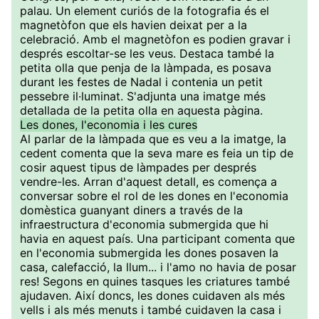
palau. Un element curiós de la fotografia és el
magnetòfon que els havien deixat per a la
celebració. Amb el magnetòfon es podien gravar i
després escoltar-se les veus. Destaca també la
petita olla que penja de la làmpada, es posava
durant les festes de Nadal i contenia un petit
pessebre il·luminat. S'adjunta una imatge més
detallada de la petita olla en aquesta pàgina.
Les dones, l'economia i les cures
Al parlar de la làmpada que es veu a la imatge, la
cedent comenta que la seva mare es feia un tip de
cosir aquest tipus de làmpades per després
vendre-les. Arran d'aquest detall, es comença a
conversar sobre el rol de les dones en l'economia
domèstica guanyant diners a través de la
infraestructura d'economia submergida que hi
havia en aquest país. Una participant comenta que
en l'economia submergida les dones posaven la
casa, calefacció, la llum... i l'amo no havia de posar
res! Segons en quines tasques les criatures també
ajudaven. Així doncs, les dones cuidaven als més
vells i als més menuts i també cuidaven la casa i