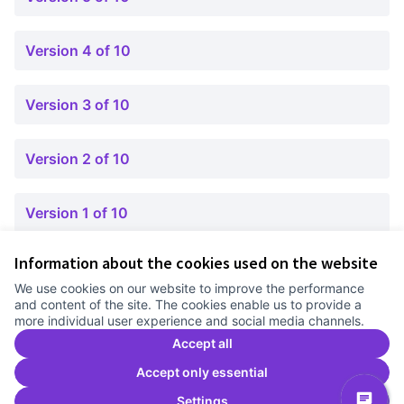
Version 4 of 10
Version 3 of 10
Version 2 of 10
Version 1 of 10
Information about the cookies used on the website
Terms of Service
We use cookies on our website to improve the performance
Cookie settings
and content of the site. The cookies enable us to provide a
Comunitat Canòdrom at Facebook
(External link)
Comunitat Canòdrom at Instagram
(External link)
Comunitat Canòdrom at YouTube
(External link)
English
more individual user experience and social media channels.
Triar la llengua
Elegir el idioma
Choose language
Accept all
Accept only essential
Settings
C
(E