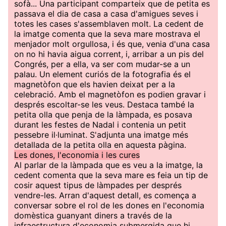
sofà... Una participant comparteix que de petita es
passava el dia de casa a casa d'amigues seves i
totes les cases s'assemblaven molt. La cedent de
la imatge comenta que la seva mare mostrava el
menjador molt orgullosa, i és que, venia d'una casa
on no hi havia aigua corrent, i, arribar a un pis del
Congrés, per a ella, va ser com mudar-se a un
palau. Un element curiós de la fotografia és el
magnetòfon que els havien deixat per a la
celebració. Amb el magnetòfon es podien gravar i
després escoltar-se les veus. Destaca també la
petita olla que penja de la làmpada, es posava
durant les festes de Nadal i contenia un petit
pessebre il·luminat. S'adjunta una imatge més
detallada de la petita olla en aquesta pàgina.
Les dones, l'economia i les cures
Al parlar de la làmpada que es veu a la imatge, la
cedent comenta que la seva mare es feia un tip de
cosir aquest tipus de làmpades per després
vendre-les. Arran d'aquest detall, es comença a
conversar sobre el rol de les dones en l'economia
domèstica guanyant diners a través de la
infraestructura d'economia submergida que hi