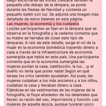
luego escucharse las voces. Destaca también la
pequeña olla debajo de la lámpara, se ponía
durante las fiestas de Navidad y contenía un
pequeño belén con luz. Se adjunta una imagen más
detallada de estos belenes en esta página.
Las mujeres, la economía y los cuidados
Los/las participantes se fijan en la lámpara que se
observa en la fotografía y la cedente comenta que
su madre se hartaba de coser este tipo de
lámparas. A raíz de este detalle, surge el rol de la
mujer en la economía doméstica trayendo dinero a
casa a través de la infraestructura de economía
sumergida que había en este país. Una participante
comenta que en la economía sumergida las
mujeres ponían la casa, calefacción, la luz… ¡y el
dueño no tenía que poner nada! Según en qué
tareas los críos también ayudaban. Así pues, las
mujeres cuidaban a los más ancianos y a los niños,
cuidaban la casa y llevaban dinero a casa.
Fijándose en las vestimentas de las mujeres de la
fotografía, la fluye alrededor de los delantales que
llevan: su razón del uso, importancia y función. Las
mujeres de aquella época, aunque tuvieran poco