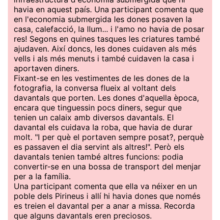
havia en aquest país. Una participant comenta que
en l'economia submergida les dones posaven la
casa, calefacció, la llum... i l'amo no havia de posar
res! Segons en quines tasques les criatures també
ajudaven. Així doncs, les dones cuidaven als més
vells i als més menuts i també cuidaven la casa i
aportaven diners.
Fixant-se en les vestimentes de les dones de la
fotografia, la conversa flueix al voltant dels
davantals que porten. Les dones d'aquella època,
encara que tinguessin pocs diners, segur que
tenien un calaix amb diversos davantals. El
davantal els cuidava la roba, que havia de durar
molt. "I per què el portaven sempre posat?, perquè
es passaven el dia servint als altres!". Però els
davantals tenien també altres funcions: podia
convertir-se en una bossa de transport del menjar
per a la família.
Una participant comenta que ella va néixer en un
poble dels Pirineus i allí hi havia dones que només
es treien el davantal per a anar a missa. Recorda
que alguns davantals eren preciosos.