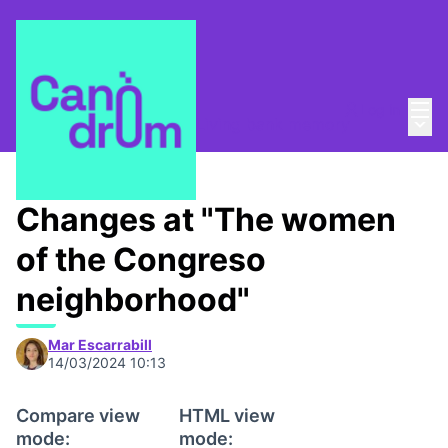
Mai
Log in
Main
Taula de Memòries
/
📸 Living bank memory
Changes at "The women
of the Congreso
neighborhood"
Mar Escarrabill
14/03/2024 10:13
Compare view
HTML view
mode:
mode: