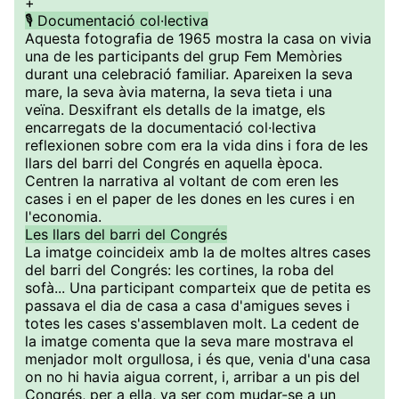
+
🎙️ Documentació col·lectiva
Aquesta fotografia de 1965 mostra la casa on vivia
una de les participants del grup Fem Memòries
durant una celebració familiar. Apareixen la seva
mare, la seva àvia materna, la seva tieta i una
veïna. Desxifrant els detalls de la imatge, els
encarregats de la documentació col·lectiva
reflexionen sobre com era la vida dins i fora de les
llars del barri del Congrés en aquella època.
Centren la narrativa al voltant de com eren les
cases i en el paper de les dones en les cures i en
l'economia.
Les llars del barri del Congrés
La imatge coincideix amb la de moltes altres cases
del barri del Congrés: les cortines, la roba del
sofà... Una participant comparteix que de petita es
passava el dia de casa a casa d'amigues seves i
totes les cases s'assemblaven molt. La cedent de
la imatge comenta que la seva mare mostrava el
menjador molt orgullosa, i és que, venia d'una casa
on no hi havia aigua corrent, i, arribar a un pis del
Congrés, per a ella, va ser com mudar-se a un