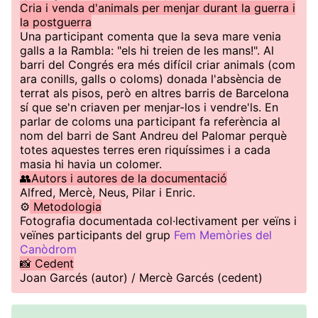
Cria i venda d'animals per menjar durant la guerra i
la postguerra
Una participant comenta que la seva mare venia
galls a la Rambla: "els hi treien de les mans!". Al
barri del Congrés era més difícil criar animals (com
ara conills, galls o coloms) donada l'absència de
terrat als pisos, però en altres barris de Barcelona
sí que se'n criaven per menjar-los i vendre'ls. En
parlar de coloms una participant fa referència al
nom del barri de Sant Andreu del Palomar perquè
totes aquestes terres eren riquíssimes i a cada
masia hi havia un colomer.
👥Autors i autores de la documentació
Alfred, Mercè, Neus, Pilar i Enric.
⚙️
Metodologia
Fotografia documentada col·lectivament per veïns i
veïnes participants del grup
Fem Memòries del
Canòdrom
📸 Cedent
Joan Garcés (autor) / Mercè Garcés (cedent)