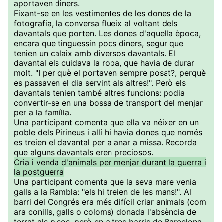
aportaven diners.
Fixant-se en les vestimentes de les dones de la
fotografia, la conversa flueix al voltant dels
davantals que porten. Les dones d'aquella època,
encara que tinguessin pocs diners, segur que
tenien un calaix amb diversos davantals. El
davantal els cuidava la roba, que havia de durar
molt. "I per què el portaven sempre posat?, perquè
es passaven el dia servint als altres!". Però els
davantals tenien també altres funcions: podia
convertir-se en una bossa de transport del menjar
per a la família.
Una participant comenta que ella va néixer en un
poble dels Pirineus i allí hi havia dones que només
es treien el davantal per a anar a missa. Recorda
que alguns davantals eren preciosos.
Cria i venda d'animals per menjar durant la guerra i
la postguerra
Una participant comenta que la seva mare venia
galls a la Rambla: "els hi treien de les mans!". Al
barri del Congrés era més difícil criar animals (com
ara conills, galls o coloms) donada l'absència de
terrat als pisos, però en altres barris de Barcelona