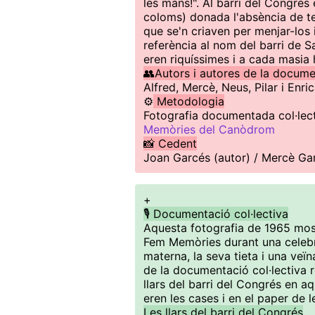
les mans!". Al barri del Congrés 
coloms) donada l'absència de ter
que se'n criaven per menjar-los 
referència al nom del barri de 
eren riquíssimes i a cada masia 
👥Autors i autores de la docum
Alfred, Mercè, Neus, Pilar i Enric
⚙️
Metodologia
Fotografia documentada col·lect
Memòries del Canòdrom
📸 Cedent
Joan Garcés (autor) / Mercè Ga
+
🎙️ Documentació col·lectiva
Aquesta fotografia de 1965 most
Fem Memòries durant una celebra
materna, la seva tieta i una veïn
de la documentació col·lectiva r
llars del barri del Congrés en a
eren les cases i en el paper de 
Les llars del barri del Congrés