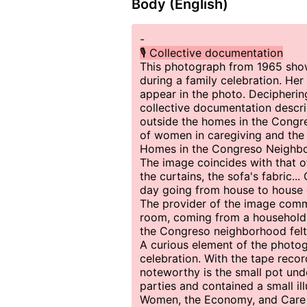
Body (English)
-
🎙️ Collective documentation
This photograph from 1965 show
during a family celebration. He
appear in the photo. Deciphering
collective documentation describ
outside the homes in the Congre
of women in caregiving and th
Homes in the Congreso Neighb
The image coincides with that 
the curtains, the sofa's fabric..
day going from house to house of
The provider of the image comm
room, coming from a household 
the Congreso neighborhood felt 
A curious element of the photog
celebration. With the tape recor
noteworthy is the small pot un
parties and contained a small il
Women, the Economy, and Care