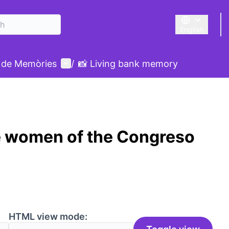
English
Triar la llengu
User menu
 de Memòries
/
📸 Living bank memory
e women of the Congreso
HTML view mode: