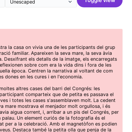
Toggle view
ra la casa on vivia una de les participants del grup
ció familiar. Apareixen la seva mare, la seva àvia
a. Desxifrant els detalls de la imatge, els encarregats
eflexionen sobre com era la vida dins i fora de les
quella època. Centren la narrativa al voltant de com
les dones en les cures i en l'economia.
oltes altres cases del barri del Congrés: les
a participant comparteix que de petita es passava el
ves i totes les cases s'assemblaven molt. La cedent
a mare mostrava el menjador molt orgullosa, i és
via aigua corrent, i, arribar a un pis del Congrés, per
 palau. Un element curiós de la fotografia és el
at per a la celebració. Amb el magnetòfon es podien
 veus. Destaca també la petita olla que penja de la