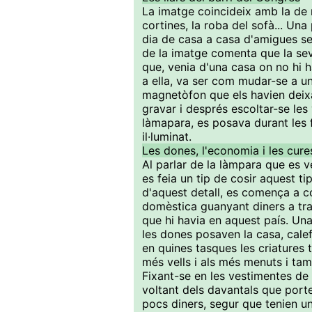
La imatge coincideix amb la de m
cortines, la roba del sofà... Un
dia de casa a casa d'amigues se
de la imatge comenta que la sev
que, venia d'una casa on no hi ha
a ella, va ser com mudar-se a un
magnetòfon que els havien deix
gravar i després escoltar-se les
làmapara, es posava durant les 
il·luminat.
Les dones, l'economia i les cure
Al parlar de la làmpara que es 
es feia un tip de cosir aquest t
d'aquest detall, es comença a c
domèstica guanyant diners a tr
que hi havia en aquest país. U
les dones posaven la casa, calef
en quines tasques les criatures
més vells i als més menuts i tam
Fixant-se en les vestimentes de 
voltant dels davantals que port
pocs diners, segur que tenien un