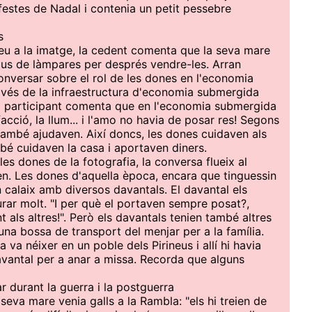
festes de Nadal i contenia un petit pessebre
s
veu a la imatge, la cedent comenta que la seva mare
ipus de làmpares per després vendre-les. Arran
onversar sobre el rol de les dones en l'economia
avés de la infraestructura d'economia submergida
na participant comenta que en l'economia submergida
acció, la llum... i l'amo no havia de posar res! Segons
 també ajudaven. Així doncs, les dones cuidaven als
bé cuidaven la casa i aportaven diners.
les dones de la fotografia, la conversa flueix al
en. Les dones d'aquella època, encara que tinguessin
 calaix amb diversos davantals. El davantal els
rar molt. "I per què el portaven sempre posat?,
 als altres!". Però els davantals tenien també altres
una bossa de transport del menjar per a la família.
va néixer en un poble dels Pirineus i allí hi havia
vantal per a anar a missa. Recorda que alguns
r durant la guerra i la postguerra
eva mare venia galls a la Rambla: "els hi treien de