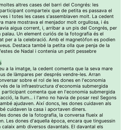
oltes altres cases del barri del Congrés: les
a participant comparteix que de petita es passava el
ves i totes les cases s'assemblaven molt. La cedent
a mare mostrava el menjador molt orgullosa, i és
via aigua corrent, i, arribar a un pis del Congrés, per
 palau. Un element curiós de la fotografia és el
at per a la celebració. Amb el magnetòfon es podien
 veus. Destaca també la petita olla que penja de la
festes de Nadal i contenia un petit pessebre
s
veu a la imatge, la cedent comenta que la seva mare
ipus de làmpares per després vendre-les. Arran
onversar sobre el rol de les dones en l'economia
avés de la infraestructura d'economia submergida
na participant comenta que en l'economia submergida
acció, la llum... i l'amo no havia de posar res! Segons
 també ajudaven. Així doncs, les dones cuidaven als
bé cuidaven la casa i aportaven diners.
les dones de la fotografia, la conversa flueix al
en. Les dones d'aquella època, encara que tinguessin
 calaix amb diversos davantals. El davantal els