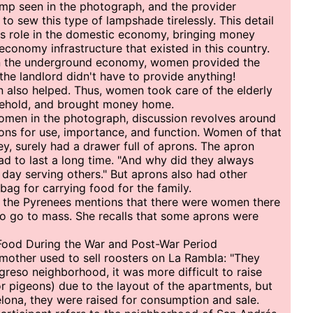
amp seen in the photograph, and the provider
o sew this type of lampshade tirelessly. This detail
's role in the domestic economy, bringing money
onomy infrastructure that existed in this country.
in the underground economy, women provided the
d the landlord didn't have to provide anything!
n also helped. Thus, women took care of the elderly
sehold, and brought money home.
women in the photograph, discussion revolves around
sons for use, importance, and function. Women of that
ney, surely had a drawer full of aprons. The apron
ad to last a long time. "And why did they always
 day serving others." But aprons also had other
ag for carrying food for the family.
 in the Pyrenees mentions that there were women there
to go to mass. She recalls that some aprons were
 Food During the War and Post-War Period
 mother used to sell roosters on La Rambla: "They
ngreso neighborhood, it was more difficult to raise
 or pigeons) due to the layout of the apartments, but
lona, they were raised for consumption and sale.