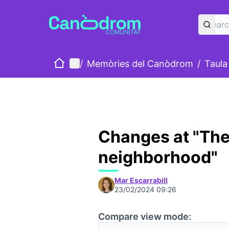
Home
Main menu
/
Memòries del Canòdrom
/
Taula
Changes at "Th
neighborhood"
Mar Escarrabill
23/02/2024 09:26
Compare view mode: