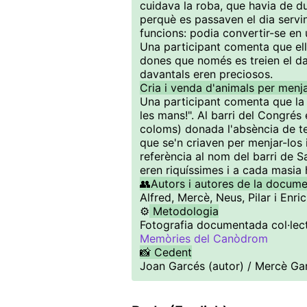
cuidava la roba, que havia de du
perquè es passaven el dia servint
funcions: podia convertir-se en 
Una participant comenta que ella 
dones que només es treien el da
davantals eren preciosos.
Cria i venda d'animals per menja
Una participant comenta que la s
les mans!". Al barri del Congrés 
coloms) donada l'absència de ter
que se'n criaven per menjar-los 
referència al nom del barri de 
eren riquíssimes i a cada masia 
👥Autors i autores de la docum
Alfred, Mercè, Neus, Pilar i Enric
⚙️
Metodologia
Fotografia documentada col·lect
Memòries del Canòdrom
📸 Cedent
Joan Garcés (autor) / Mercè Ga