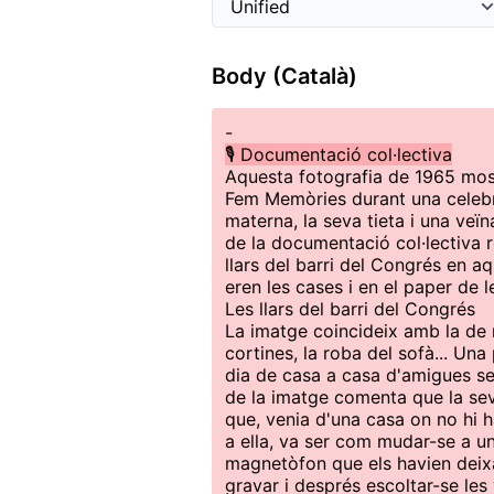
Body (Català)
-
🎙️ Documentació col·lectiva
Aquesta fotografia de 1965 most
Fem Memòries durant una celebra
materna, la seva tieta i una veïn
de la documentació col·lectiva r
llars del barri del Congrés en a
eren les cases i en el paper de 
Les llars del barri del Congrés
La imatge coincideix amb la de m
cortines, la roba del sofà... Un
dia de casa a casa d'amigues se
de la imatge comenta que la sev
que, venia d'una casa on no hi ha
a ella, va ser com mudar-se a un
magnetòfon que els havien deix
gravar i després escoltar-se les