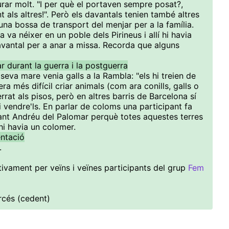
rar molt. "I per què el portaven sempre posat?,
 als altres!". Però els davantals tenien també altres
una bossa de transport del menjar per a la família.
va néixer en un poble dels Pirineus i allí hi havia
vantal per a anar a missa. Recorda que alguns
r durant la guerra i la postguerra
eva mare venia galls a la Rambla: "els hi treien de
era més difícil criar animals (com ara conills, galls o
rat als pisos, però en altres barris de Barcelona sí
i vendre'ls. En parlar de coloms una participant fa
Sant Andréu del Palomar perquè totes aquestes terres
hi havia un colomer.
entació
.
ivament per veïns i veïnes participants del grup
Fem
rcés (cedent)