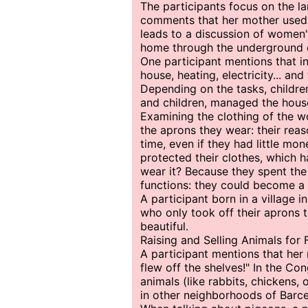
The participants focus on the l
comments that her mother used t
leads to a discussion of women
home through the underground ec
One participant mentions that 
house, heating, electricity... an
Depending on the tasks, childre
and children, managed the hou
Examining the clothing of the 
the aprons they wear: their rea
time, even if they had little mo
protected their clothes, which h
wear it? Because they spent the
functions: they could become a b
A participant born in a village
who only took off their aprons 
beautiful.
Raising and Selling Animals for
A participant mentions that her
flew off the shelves!" In the Co
animals (like rabbits, chickens,
in other neighborhoods of Barce