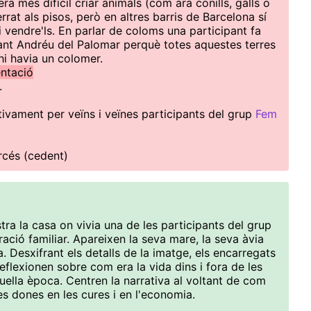
era més difícil criar animals (com ara conills, galls o
rat als pisos, però en altres barris de Barcelona sí
i vendre'ls. En parlar de coloms una participant fa
Sant Andréu del Palomar perquè totes aquestes terres
hi havia un colomer.
entació
.
ivament per veïns i veïnes participants del grup
Fem
rcés (cedent)
ra la casa on vivia una de les participants del grup
ció familiar. Apareixen la seva mare, la seva àvia
a. Desxifrant els detalls de la imatge, els encarregats
eflexionen sobre com era la vida dins i fora de les
quella època. Centren la narrativa al voltant de com
les dones en les cures i en l'economia.