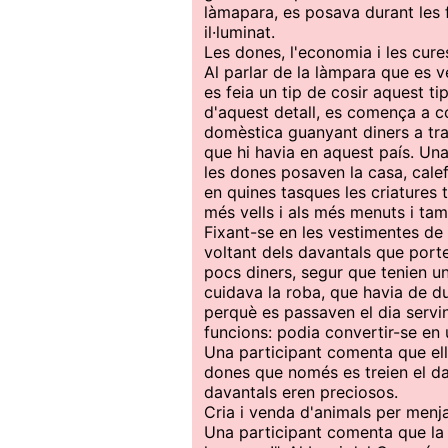
làmapara, es posava durant les 
il·luminat.
Les dones, l'economia i les cure
Al parlar de la làmpara que es 
es feia un tip de cosir aquest t
d'aquest detall, es comença a c
domèstica guanyant diners a tr
que hi havia en aquest país. U
les dones posaven la casa, calef
en quines tasques les criatures
més vells i als més menuts i tam
Fixant-se en les vestimentes de 
voltant dels davantals que port
pocs diners, segur que tenien un
cuidava la roba, que havia de du
perquè es passaven el dia servint
funcions: podia convertir-se en 
Una participant comenta que ella 
dones que només es treien el da
davantals eren preciosos.
Cria i venda d'animals per menja
Una participant comenta que la s