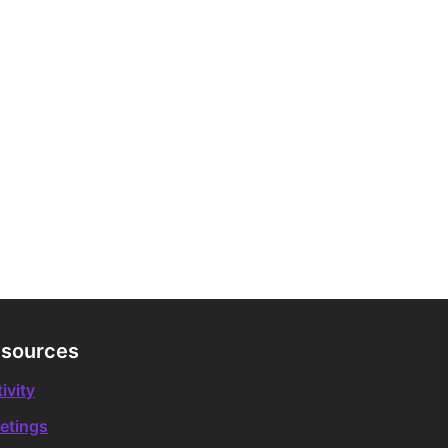
sources
ivity
etings