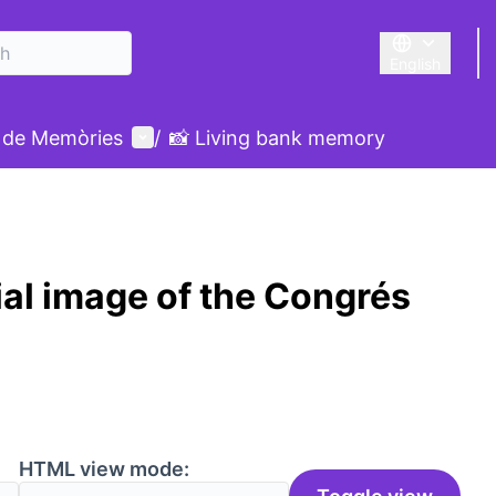
English
Triar la llengu
User menu
 de Memòries
/
📸 Living bank memory
ial image of the Congrés
HTML view mode: