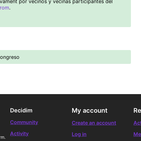
vament por vecinos y vecinas participantes del
drom
.
Congreso
My account
Re
Decidim
Community
Create an account
Act
Activity
Log in
Me
rm.