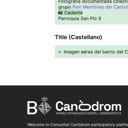
Fotografía documentada colecti
grupo
Fem Memòries del Canò
📸 Cedente
Parroquia San Pío X
Title (Castellano)
+
Imagen aérea del barrio del 
Welcome to Comunitat Canòdrom participatory platfo