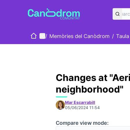
Home
Main menu
/
Memòries del Canòdrom
/
Taula
Changes at "Aer
neighborhood"
Mar Escarrabill
05/06/2024 11:54
Compare view mode: