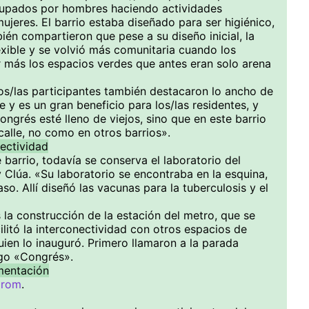
cupados por hombres haciendo actividades
jeres. El barrio estaba diseñado para ser higiénico,
bién compartieron que pese a su diseño inicial, la
exible y se volvió más comunitaria cuando los
 más los espacios verdes que antes eran solo arena
los/las participantes también destacaron lo ancho de
fue y es un gran beneficio para los/las residentes, y
ngrés esté lleno de viejos, sino que en este barrio
 calle, no como en otros barrios».
ectividad
barrio, todavía se conserva el laboratorio del
y Clúa. «Su laboratorio se encontraba en la esquina,
aso. Allí diseñó las vacunas para la tuberculosis y el
la construcción de la estación del metro, que se
cilitó la interconectividad con otros espacios de
uien lo inauguró. Primero llamaron a la parada
ego «Congrés».
mentación
drom
.