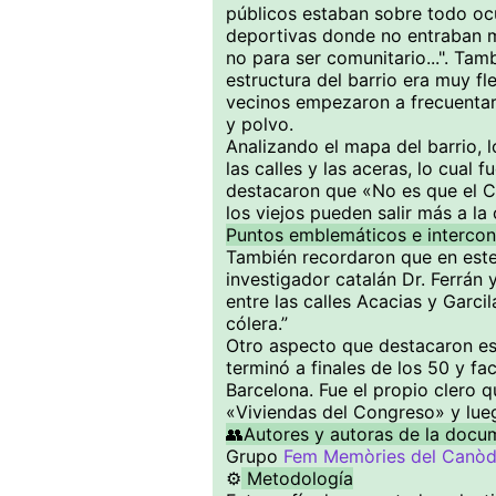
públicos estaban sobre todo o
deportivas donde no entraban mu
no para ser comunitario...". Tam
estructura del barrio era muy fl
vecinos empezaron a frecuentar
y polvo.
Analizando el mapa del barrio, 
las calles y las aceras, lo cual 
destacaron que «No es que el Co
los viejos pueden salir más a la
Puntos emblemáticos e intercon
También recordaron que en este 
investigador catalán Dr. Ferrán 
entre las calles Acacias y Garcil
cólera.”
Otro aspecto que destacaron es 
terminó a finales de los 50 y fa
Barcelona. Fue el propio clero q
«Viviendas del Congreso» y lu
👥Autores y autoras de la docu
Grupo
Fem Memòries del Canò
⚙️
Metodología